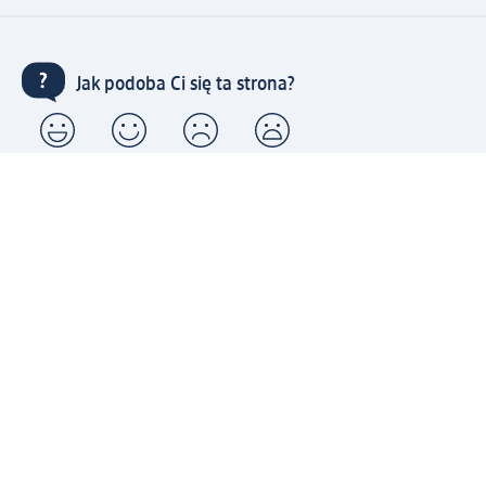
Jak podoba Ci się ta strona?
Drogeria dm
Kariera
Biuro Obsługi Klienta dm
Kontakt
Znajdź sklepy dm
Metody płatności
Połącz się z dm