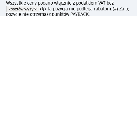
Wszystkie ceny podano włącznie z podatkiem VAT bez
kosztów wysyłki
(§) Ta pozycja nie podlega rabatom.
(#) Za tę
pozycję nie otrzymasz punktów PAYBACK.
Jak podoba Ci się ta strona?
Drogeria dm
Kariera
Biuro Obsługi Klienta dm
Kontakt
Znajdź sklepy dm
Metody płatności