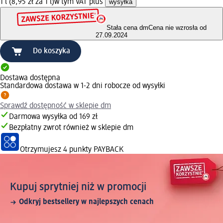
1 l (8,95 zł za 1 l)
w tym VAT plus
wysyłka
Stała cena dm
Cena nie wzrosła od
27.09.2024
Do koszyka
Dostawa dostępna
Standardowa dostawa w 1-2 dni robocze od wysyłki
Sprawdź dostępność w sklepie dm
Darmowa wysyłka od 169 zł
Bezpłatny zwrot również w sklepie dm
Otrzymujesz
4 punkty PAYBACK
Kupuj sprytniej niż w promocji
Odkryj bestsellery w najlepszych cenach