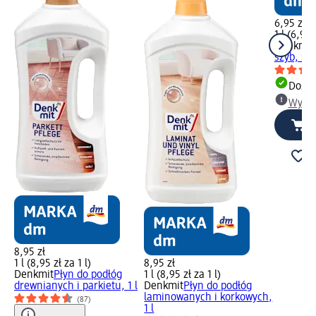
6,95 zł
1 l (6,95 
Denkmit
szyb, spr
Dosta
Wybie
8,95 zł
1 l (8,95 zł za 1 l)
8,95 zł
Denkmit
Płyn do podłóg
1 l (8,95 zł za 1 l)
drewnianych i parkietu, 1 l
Denkmit
Płyn do podłóg
laminowanych i korkowych,
(87)
1 l