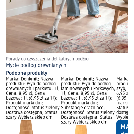
Porady do czyszczenia delikatnych podłóg
Ins
Mycie podłóg drewnianych
Sp
Podobne produkty
Marka: Denkmit; Nazwa
Marka: Denkmit; Nazwa
Marka: 
produktu: Płyn do podłóg
produktu: Płyn do podłóg
produktu
drewnianych i parkietu, 1 l;
laminowanych i korkowych,
szyb, spr
Cena: 8,95 zł; Cena
1 l; Cena: 8,95 zł; Cena
6,95 zł; 
bazowa: 1 l (8,95 zł za 1 l);
bazowa: 1 l (8,95 zł za 1 l);
(6,95 zł 
Produkt marki dm;
Produkt marki dm;
marki dm
Dostępność: Status zielony
Substancje drażniące;
Status z
Dostawa dostępna, Status
Dostępność: Status zielony
dostępna
szary Wybierz sklep dm
Dostawa dostępna, Status
Wybierz 
szary Wybierz sklep dm