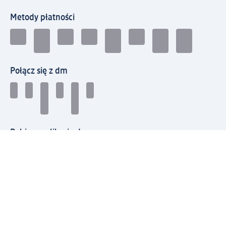
Metody płatności
Połącz się z dm
Pobierz aplikację dm:
© 2026 dm-drogerie markt sp. z o.o.
Impressum
Polityka prywatności