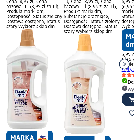
Cena: 8,95 zł; Cena
1 l; Cena: 8,95 zł; Cena
6,95 zł; 
bazowa: 1 l (8,95 zł za 1 l);
bazowa: 1 l (8,95 zł za 1 l);
(6,95 zł 
Produkt marki dm;
Produkt marki dm;
marki dm
Dostępność: Status zielony
Substancje drażniące;
Status z
Dostawa dostępna, Status
Dostępność: Status zielony
dostępna
szary Wybierz sklep dm
Dostawa dostępna, Status
Wybierz 
szary Wybierz sklep dm
6,95 zł
1 l (6,95 
Denkmit
szyb, spr
Dosta
Wybie