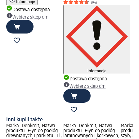
Informacje
(94)
Dostawa dostępna
Wybierz sklep dm
Informacje
Dostawa dostępna
Wybierz sklep dm
Inni kupili także
Marka: Denkmit; Nazwa
Marka: Denkmit; Nazwa
Marka: 
produktu: Płyn do podłóg
produktu: Płyn do podłóg
produktu
drewnianych i parkietu, 1 l;
laminowanych i korkowych,
szyb, spr