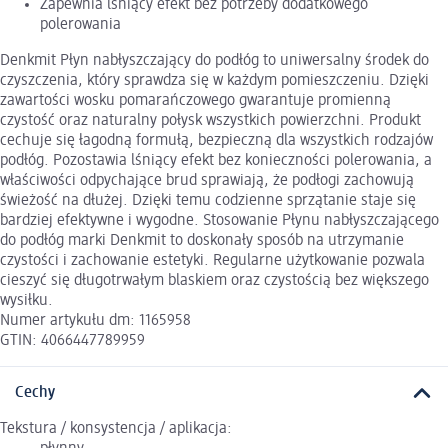
Zapewnia lśniący efekt bez potrzeby dodatkowego
polerowania
Denkmit Płyn nabłyszczający do podłóg to uniwersalny środek do
czyszczenia, który sprawdza się w każdym pomieszczeniu. Dzięki
zawartości wosku pomarańczowego gwarantuje promienną
czystość oraz naturalny połysk wszystkich powierzchni. Produkt
cechuje się łagodną formułą, bezpieczną dla wszystkich rodzajów
podłóg. Pozostawia lśniący efekt bez konieczności polerowania, a
właściwości odpychające brud sprawiają, że podłogi zachowują
świeżość na dłużej. Dzięki temu codzienne sprzątanie staje się
bardziej efektywne i wygodne. Stosowanie Płynu nabłyszczającego
do podłóg marki Denkmit to doskonały sposób na utrzymanie
czystości i zachowanie estetyki. Regularne użytkowanie pozwala
cieszyć się długotrwałym blaskiem oraz czystością bez większego
wysiłku.
Numer artykułu dm: 1165958
GTIN: 4066447789959
Cechy
Tekstura / konsystencja / aplikacja: