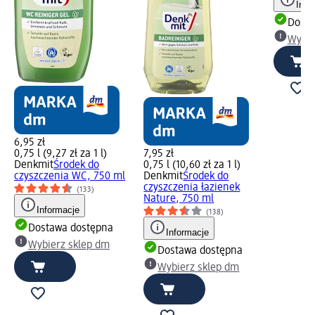
Info
Dosta
Wybie
6,95 zł
0,75 l (9,27 zł za 1 l)
7,95 zł
Denkmit
Środek do
0,75 l (10,60 zł za 1 l)
czyszczenia WC, 750 ml
Denkmit
Środek do
czyszczenia łazienek
(133)
Nature, 750 ml
Informacje
(138)
Dostawa dostępna
Informacje
Wybierz sklep dm
Dostawa dostępna
Wybierz sklep dm