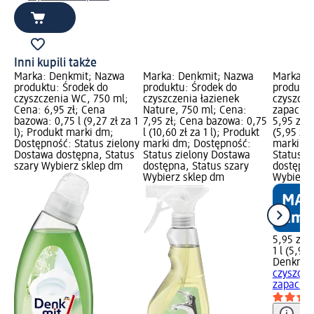
Inni kupili także
Marka: Denkmit; Nazwa
Marka: Denkmit; Nazwa
Marka: 
produktu: Środek do
produktu: Środek do
produktu
czyszczenia WC, 750 ml;
czyszczenia łazienek
czyszcze
Cena: 6,95 zł; Cena
Nature, 750 ml; Cena:
zapachu j
bazowa: 0,75 l (9,27 zł za 1
7,95 zł; Cena bazowa: 0,75
5,95 zł; 
l); Produkt marki dm;
l (10,60 zł za 1 l); Produkt
(5,95 zł 
Dostępność: Status zielony
marki dm; Dostępność:
marki dm
Dostawa dostępna, Status
Status zielony Dostawa
Status z
szary Wybierz sklep dm
dostępna, Status szary
dostępna
Wybierz sklep dm
Wybierz 
5,95 zł
1 l (5,95 
Denkmit
czyszcze
zapachu..