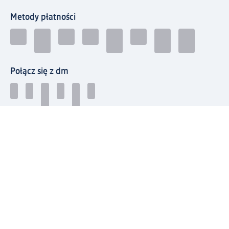
Metody płatności
Połącz się z dm
Pobierz aplikację dm:
© 2026 dm-drogerie markt sp. z o.o.
Impressum
Polityka prywatności