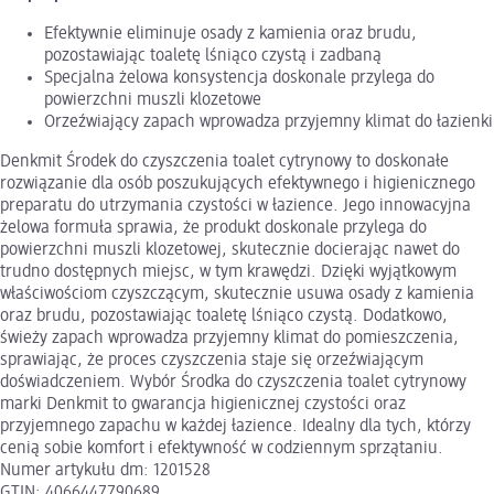
Efektywnie eliminuje osady z kamienia oraz brudu,
pozostawiając toaletę lśniąco czystą i zadbaną
Specjalna żelowa konsystencja doskonale przylega do
powierzchni muszli klozetowe
Orzeźwiający zapach wprowadza przyjemny klimat do łazienki
Denkmit Środek do czyszczenia toalet cytrynowy to doskonałe
rozwiązanie dla osób poszukujących efektywnego i higienicznego
preparatu do utrzymania czystości w łazience. Jego innowacyjna
żelowa formuła sprawia, że produkt doskonale przylega do
powierzchni muszli klozetowej, skutecznie docierając nawet do
trudno dostępnych miejsc, w tym krawędzi. Dzięki wyjątkowym
właściwościom czyszczącym, skutecznie usuwa osady z kamienia
oraz brudu, pozostawiając toaletę lśniąco czystą. Dodatkowo,
świeży zapach wprowadza przyjemny klimat do pomieszczenia,
sprawiając, że proces czyszczenia staje się orzeźwiającym
doświadczeniem. Wybór Środka do czyszczenia toalet cytrynowy
marki Denkmit to gwarancja higienicznej czystości oraz
przyjemnego zapachu w każdej łazience. Idealny dla tych, którzy
cenią sobie komfort i efektywność w codziennym sprzątaniu.
Numer artykułu dm: 1201528
GTIN: 4066447790689