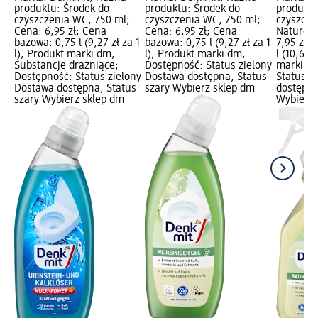
produktu: Środek do
produktu: Środek do
produktu
czyszczenia WC, 750 ml;
czyszczenia WC, 750 ml;
czyszcze
Cena: 6,95 zł; Cena
Cena: 6,95 zł; Cena
Nature, 
bazowa: 0,75 l (9,27 zł za 1
bazowa: 0,75 l (9,27 zł za 1
7,95 zł;
l); Produkt marki dm;
l); Produkt marki dm;
l (10,60 
Substancje drażniące;
Dostępność: Status zielony
marki dm
Dostępność: Status zielony
Dostawa dostępna, Status
Status z
Dostawa dostępna, Status
szary Wybierz sklep dm
dostępna
szary Wybierz sklep dm
Wybierz 