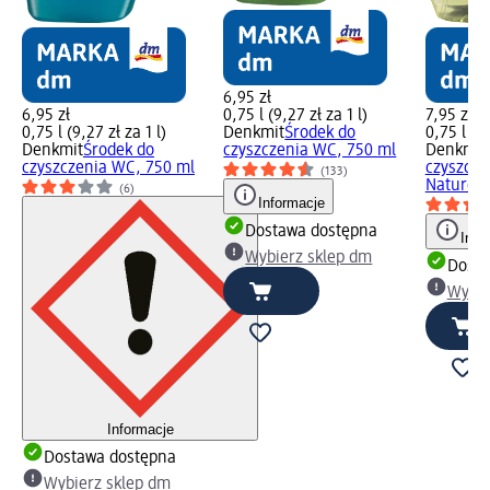
6,95 zł
6,95 zł
0,75 l (9,27 zł za 1 l)
7,95 zł
0,75 l (9,27 zł za 1 l)
Denkmit
Środek do
0,75 l (10
Denkmit
Środek do
czyszczenia WC, 750 ml
Denkmit
czyszczenia WC, 750 ml
czyszcze
(133)
Nature, 
(6)
Informacje
Dostawa dostępna
Info
Wybierz sklep dm
Dosta
Wybie
Informacje
Dostawa dostępna
Wybierz sklep dm