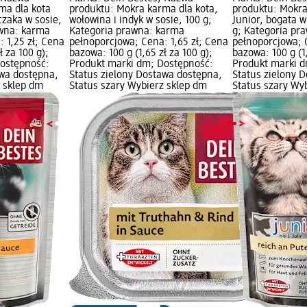
ma dla kota
produktu: Mokra karma dla kota,
produktu: Mokra
czaka w sosie,
wołowina i indyk w sosie, 100 g;
Junior, bogata w
awna: karma
Kategoria prawna: karma
g; Kategoria pr
 1,25 zł; Cena
pełnoporcjowa; Cena: 1,65 zł; Cena
pełnoporcjowa; 
ł za 100 g);
bazowa: 100 g (1,65 zł za 100 g);
bazowa: 100 g (1,
ostępność:
Produkt marki dm; Dostępność:
Produkt marki d
awa dostępna,
Status zielony Dostawa dostępna,
Status zielony 
z sklep dm
Status szary Wybierz sklep dm
Status szary Wy