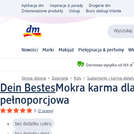
Aplikacja dm
Inspiracje & porady
Drogeria dm
Zrównoważone produkty
Usługi
Biuro obsługi klienta
Wyszukaj 
Nowości
Marki
Makijaż
Pielęgnacja & perfumy
Wł
*
Darmowa wysyłka od 169 zł
Strona główna
Zwierzęta
Koty
Suplementy i karma dietet
Dein Bestes
Mokra karma dla 
pełnoporcjowa
5
(
2 oceny
)
bez dodatku cukru