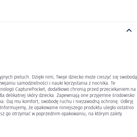
cyjnych pieluch. Dzięki nim, Twoje dziecko może cieszyć się swobodą
ijaniu samodzielności i nauki korzystania z nocnika. Te
chnologii CapturePocket, dodatkowo chronią przed przeciekaniem na
 dla delikatnej skóry dziecka. Zapewniają one przyjemne środowisko
cka. Daj mu komfort, swobodę ruchu i niezawodną ochronę. Odkryj
! Informujemy, że opakowanie niniejszego produktu uległo ostatnio
sz go otrzymać w poprzednim opakowaniu, na którym zalety