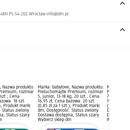
a 48H PL-54-202 Wrocław info@dm.pl
; Nazwa produktu:
Marka: babylove; Nazwa produktu:
Marka: baby
 Premium, rozmiar
Pieluchomajtki Premium, rozmiar
Pieluchoma
 szt.; Cena:
5, junior, 13-18 kg, 20 szt.; Cena:
7, XXL, 17+k
azowa: 18 szt.
16,95 zł; Cena bazowa: 20 szt.
19,95 zł; Ce
.); Produkt marki
(0,85 zł za 1 szt.); Produkt marki
(1,11 zł za 
 Status zielony
dm; Dostępność: Status zielony
Dostępność:
a, Status szary
Dostawa dostępna, Status szary
Dostawa dos
m
Wybierz sklep dm
Wybierz skl