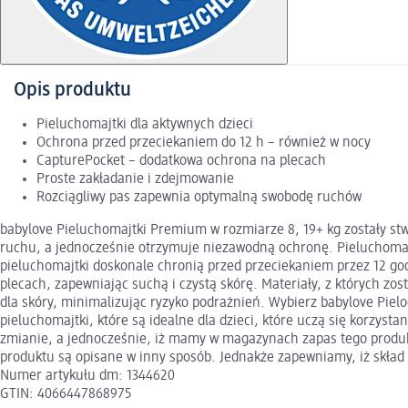
Opis produktu
Pieluchomajtki dla aktywnych dzieci
Ochrona przed przeciekaniem do 12 h – również w nocy
CapturePocket – dodatkowa ochrona na plecach
Proste zakładanie i zdejmowanie
Rozciągliwy pas zapewnia optymalną swobodę ruchów
babylove Pieluchomajtki Premium w rozmiarze 8, 19+ kg zostały stwo
ruchu, a jednocześnie otrzymuje niezawodną ochronę. Pieluchomajt
pieluchomajtki doskonale chronią przed przeciekaniem przez 12 god
plecach, zapewniając suchą i czystą skórę. Materiały, z których zo
dla skóry, minimalizując ryzyko podrażnień. Wybierz babylove Pie
pieluchomajtki, które są idealne dla dzieci, które uczą się korzys
zmianie, a jednocześnie, iż mamy w magazynach zapas tego produ
produktu są opisane w inny sposób. Jednakże zapewniamy, iż skład p
Numer artykułu dm: 1344620
GTIN: 4066447868975