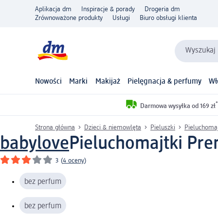
Aplikacja dm
Inspiracje & porady
Drogeria dm
Zrównoważone produkty
Usługi
Biuro obsługi klienta
Wyszukaj 
Nowości
Marki
Makijaż
Pielęgnacja & perfumy
Wł
*
Darmowa wysyłka od 169 zł
Strona główna
Dzieci & niemowlęta
Pieluszki
Pieluchomaj
babylove
Pieluchomajtki Prem
3
(
4 oceny
)
bez perfum
bez perfum