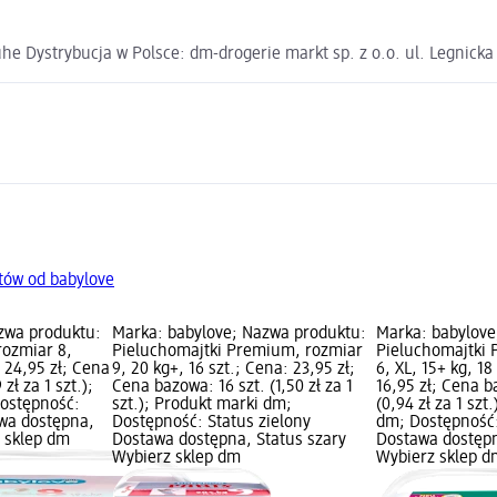
e Dystrybucja w Polsce: dm-drogerie markt sp. z o.o. ul. Legnick
tów od babylove
zwa produktu:
Marka: babylove; Nazwa produktu:
Marka: babylove
rozmiar 8,
Pieluchomajtki Premium, rozmiar
Pieluchomajtki
: 24,95 zł; Cena
9, 20 kg+, 16 szt.; Cena: 23,95 zł;
6, XL, 15+ kg, 18
zł za 1 szt.);
Cena bazowa: 16 szt. (1,50 zł za 1
16,95 zł; Cena b
ostępność:
szt.); Produkt marki dm;
(0,94 zł za 1 szt
awa dostępna,
Dostępność: Status zielony
dm; Dostępność:
z sklep dm
Dostawa dostępna, Status szary
Dostawa dostępn
Wybierz sklep dm
Wybierz sklep d