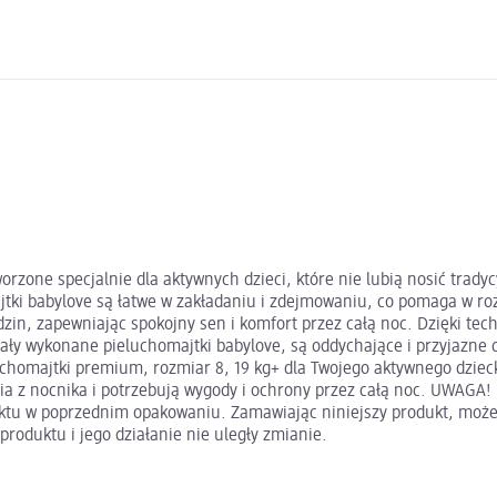
rzone specjalnie dla aktywnych dzieci, które nie lubią nosić trady
ki babylove są łatwe w zakładaniu i zdejmowaniu, co pomaga w rozw
zin, zapewniając spokojny sen i komfort przez całą noc. Dzięki te
stały wykonane pieluchomajtki babylove, są oddychające i przyjazne
lochomajtki premium, rozmiar 8, 19 kg+ dla Twojego aktywnego dzie
tania z nocnika i potrzebują wygody i ochrony przez całą noc. UWAGA
ktu w poprzednim opakowaniu. Zamawiając niniejszy produkt, może
roduktu i jego działanie nie uległy zmianie.