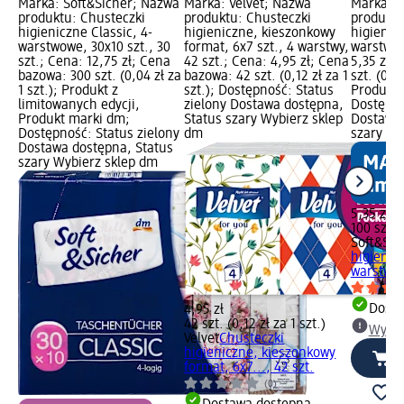
Marka: Soft&Sicher; Nazwa
Marka: Velvet; Nazwa
Marka: S
produktu: Chusteczki
produktu: Chusteczki
produktu
higieniczne Classic, 4-
higieniczne, kieszonkowy
higienicz
warstwowe, 30x10 szt., 30
format, 6x7 szt., 4 warstwy,
warstwow
szt.; Cena: 12,75 zł; Cena
42 szt.; Cena: 4,95 zł; Cena
5,35 zł;
bazowa: 300 szt. (0,04 zł za
bazowa: 42 szt. (0,12 zł za 1
szt. (0,05
1 szt.); Produkt z
szt.); Dostępność: Status
Produkt 
limitowanych edycji,
zielony Dostawa dostępna,
Dostępno
Produkt marki dm;
Status szary Wybierz sklep
Dostawa 
Dostępność: Status zielony
dm
szary Wy
Dostawa dostępna, Status
szary Wybierz sklep dm
5,35 zł
100 szt. (
Soft&Sic
higienicz
warstwow
Dosta
4,95 zł
42 szt. (0,12 zł za 1 szt.)
Wybie
Velvet
Chusteczki
higieniczne, kieszonkowy
format, 6x7..., 42 szt.
(0)