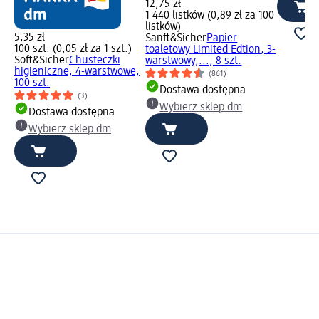
12,75 zł
1 440 listków (0,89 zł za 100
listków)
5,35 zł
Sanft&Sicher
Papier
100 szt. (0,05 zł za 1 szt.)
toaletowy Limited Edtion, 3-
Soft&Sicher
Chusteczki
warstwowy,..., 8 szt.
higieniczne, 4-warstwowe,
(861)
100 szt.
Dostawa dostępna
(3)
Wybierz sklep dm
Dostawa dostępna
Wybierz sklep dm