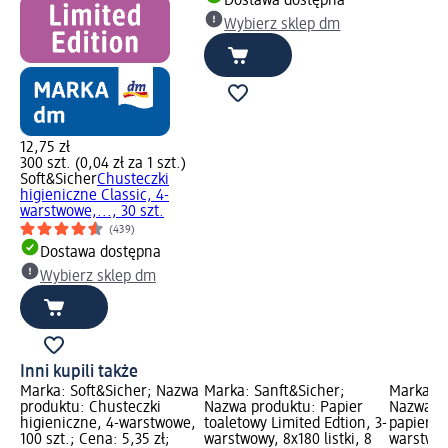
Dostawa dostępna
Wybierz sklep dm
12,75 zł
300 szt. (0,04 zł za 1 szt.)
Soft&Sicher
Chusteczki
higieniczne Classic, 4-
warstwowe,..., 30 szt.
(439)
Dostawa dostępna
Wybierz sklep dm
Inni kupili także
Marka: Soft&Sicher; Nazwa
Marka: Sanft&Sicher;
Marka: S
produktu: Chusteczki
Nazwa produktu: Papier
Nazwa pr
higieniczne, 4-warstwowe,
toaletowy Limited Edtion, 3-
papierow
100 szt.; Cena: 5,35 zł;
warstwowy, 8x180 listki, 8
warstwow