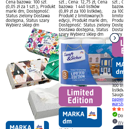
Cena bazowa: 100 szt.
szt.; Cena: 12,75 zł; Cena
szt.; Cen
(0,05 zł za 1 szt.); Produkt
bazowa: 1 440 listków
bazowa: 3
marki dm; Dostępność:
(0,89 zł za 100 listków);
za 100 li
Status zielony Dostawa
Produkt z limitowanych
limitowa
dostępna, Status szary
edycji, Produkt marki dm;
Produkt 
Wybierz sklep dm
Dostępność: Status zielony
Dostępno
Dostawa dostępna, Status
Dostawa 
szary Wybierz sklep dm
szary Wy
15,95 zł
300 listk
listków)
Saugstar
papierow
warstwowy
Dosta
Wybie