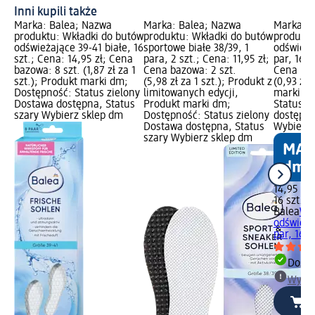
Inni kupili także
Marka: Balea; Nazwa
Marka: Balea; Nazwa
Marka: B
produktu: Wkładki do butów
produktu: Wkładki do butów
produktu
odświeżające 39-41 białe, 16
sportowe białe 38/39, 1
odświeża
szt.; Cena: 14,95 zł; Cena
para, 2 szt.; Cena: 11,95 zł;
par, 16 s
bazowa: 8 szt. (1,87 zł za 1
Cena bazowa: 2 szt.
Cena baz
szt.); Produkt marki dm;
(5,98 zł za 1 szt.); Produkt z
(0,93 zł 
Dostępność: Status zielony
limitowanych edycji,
marki dm
Dostawa dostępna, Status
Produkt marki dm;
Status z
szary Wybierz sklep dm
Dostępność: Status zielony
dostępna
Dostawa dostępna, Status
Wybierz 
szary Wybierz sklep dm
14,95 zł
16 szt. (0
Balea
Wkł
odświeża
par, 16 s
Dosta
Wybie