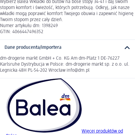
Wybierz Balea Wkładki do butów na bose stopy 34-41 i daj swoim
stopom komfort i świeżość, których potrzebują. Odkryj, jak nasze
wkładki mogą poprawić komfort Twojego obuwia i zapewnić higienę
Twoim stopom przez cały dzień.
Numer artykułu dm: 1398249
GTIN: 4066447496352
Dane producenta/importera
dm-drogerie markt GmbH + Co. KG Am dm-Platz 1 DE-76227
Karlsruhe Dystrybucja w Polsce: dm-drogerie markt sp. z o.o. ul.
Legnicka 48H PL-54-202 Wrocław info@dm.pl
Więcej produktów od