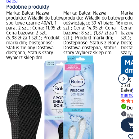
Balea
Podobne produkty
Marka: Balea; Nazwa
Marka: Balea; Nazwa
Marka: B
produktu: Wkładki do butów
produktu: Wkładki do butów
produktu
sportowe czarne 40/41, 1
odświeżające 39-41 białe, 16
memory 4
para, 2 szt.; Cena: 11,95 zł;
szt.; Cena: 14,95 zł; Cena
Cena: 15
Cena bazowa: 2 szt.
bazowa: 8 szt. (1,87 zł za 1
bazowa: 2
(5,98 zł za 1 szt.); Produkt
szt.); Produkt marki dm;
szt.); P
marki dm; Dostępność:
Dostępność: Status zielony
Dostępno
Status zielony Dostawa
Dostawa dostępna, Status
Dostawa 
dostępna, Status szary
szary Wybierz sklep dm
szary Wy
Wybierz sklep dm
15,95 zł
2 szt. (7,
Balea
Wkł
memory 4
Dosta
Wybie