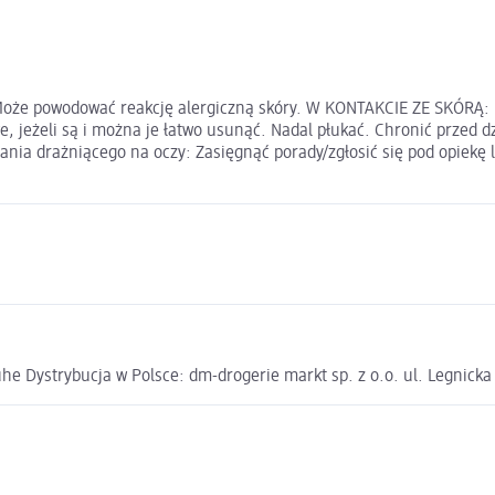
Może powodować reakcję alergiczną skóry. W KONTAKCIE ZE SKÓRĄ
, jeżeli są i można je łatwo usunąć. Nadal płukać. Chronić przed d
ania drażniącego na oczy: Zasięgnąć porady/zgłosić się pod opiekę
e Dystrybucja w Polsce: dm-drogerie markt sp. z o.o. ul. Legnick