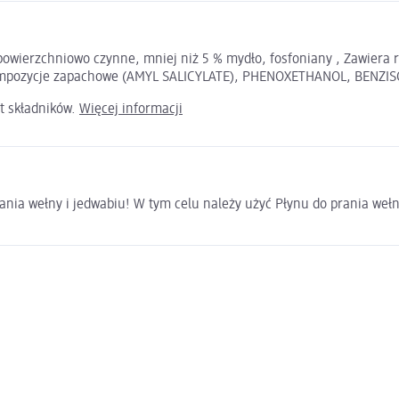
owierzchniowo czynne, mniej niż 5 % mydło, fosfoniany , Zawiera 
pozycje zapachowe (AMYL SALICYLATE), PHENOXETHANOL, BENZISOT
t składników.
Więcej informacji
nia wełny i jedwabiu! W tym celu należy użyć Płynu do prania weł