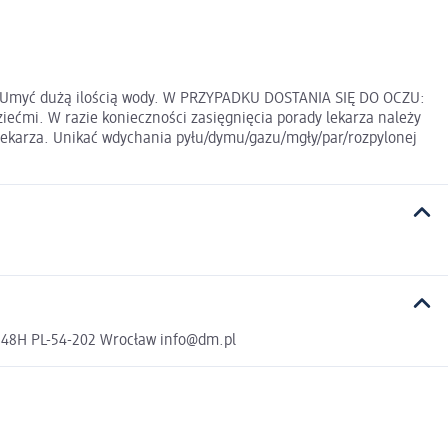
: Umyć dużą ilością wody. W PRZYPADKU DOSTANIA SIĘ DO OCZU:
ziećmi. W razie konieczności zasięgnięcia porady lekarza należy
 lekarza. Unikać wdychania pyłu/dymu/gazu/mgły/par/rozpylonej
a 48H PL-54-202 Wrocław info@dm.pl