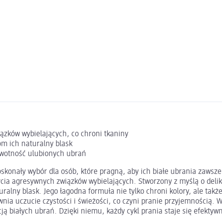
ązków wybielających, co chroni tkaniny
om ich naturalny blask
ywotność ulubionych ubrań
oskonały wybór dla osób, które pragną, aby ich białe ubrania zawsze
życia agresywnych związków wybielających. Stworzony z myślą o del
turalny blask. Jego łagodna formuła nie tylko chroni kolory, ale t
ia uczucie czystości i świeżości, co czyni pranie przyjemnością. W
ą białych ubrań. Dzięki niemu, każdy cykl prania staje się efektywn