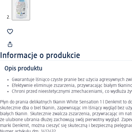
Informacje o produkcie
Opis produktu
Gwarantuje lśniąco czyste pranie bez użycia agresywnych zwi
Efektywnie eliminuje zszarzenia, przywracając białym tkanin
Chroni przed nieestetycznymi zmechaceniami, co wydłuża ż
Płyn do prania delikatnych tkanin White Sensation 1 l Denkmit to d
skutecznie dba o biel tkanin, zapewniając im lśniący wygląd bez u
białych tkanin. Skutecznie zwalcza zszarzenia, przywracając im na
że ulubione ubrania dłużej zachowują swój pierwotny wygląd. Zapewn
marki Denkmit, można cieszyć się skuteczną i bezpieczną pielęgnacj
Numer artykułu dm: 1412432