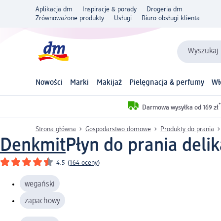
Aplikacja dm
Inspiracje & porady
Drogeria dm
Zrównoważone produkty
Usługi
Biuro obsługi klienta
Wyszukaj 
Nowości
Marki
Makijaż
Pielęgnacja & perfumy
Wł
*
Darmowa wysyłka od 169 zł
Strona główna
Gospodarstwo domowe
Produkty do prania
Denkmit
Płyn do prania delik
4.5
(
164 oceny
)
wegański
zapachowy