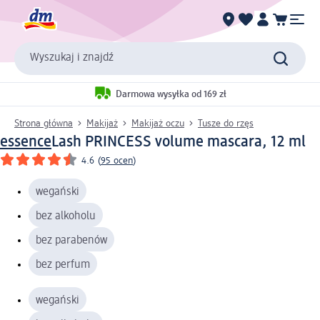
Wyszukaj i znajdź
Darmowa wysyłka od 169 zł
Strona główna
Makijaż
Makijaż oczu
Tusze do rzęs
essence
Lash PRINCESS volume mascara, 12 ml
4.6
(
95 ocen
)
wegański
bez alkoholu
bez parabenów
bez perfum
wegański