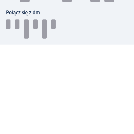
Połącz się z dm
Pobierz aplikację dm:
© 2026 dm-drogerie markt sp. z o.o.
Impressum
Polityka prywatności
Ogólne warunki handlowe
Odstąpienie od umowy w dm
Rozstrzyganie sporów
Zgłaszanie nieprawidłowości
Utylizacja sprzętu elektrycznego
Deklaracja w sprawie dostępności