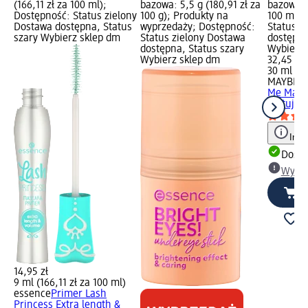
(166,11 zł za 100 ml);
bazowa: 5,5 g (180,91 zł za
bazowa: 
Dostępność: Status zielony
100 g); Produkty na
100 ml);
Dostawa dostępna, Status
wyprzedaży; Dostępność:
Status z
szary Wybierz sklep dm
Status zielony Dostawa
dostępna
dostępna, Status szary
Wybierz 
Wybierz sklep dm
32,45 zł
30 ml (10
MAYBELL
Me Matte
matujący
Info
Dosta
Wybie
14,95 zł
9 ml (166,11 zł za 100 ml)
essence
Primer Lash
Princess Extra length &