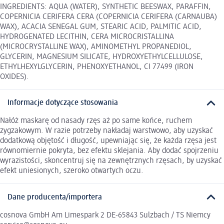
INGREDIENTS: AQUA (WATER), SYNTHETIC BEESWAX, PARAFFIN,
COPERNICIA CERIFERA CERA (COPERNICIA CERIFERA (CARNAUBA)
WAX), ACACIA SENEGAL GUM, STEARIC ACID, PALMITIC ACID,
HYDROGENATED LECITHIN, CERA MICROCRISTALLINA
(MICROCRYSTALLINE WAX), AMINOMETHYL PROPANEDIOL,
GLYCERIN, MAGNESIUM SILICATE, HYDROXYETHYLCELLULOSE,
ETHYLHEXYLGLYCERIN, PHENOXYETHANOL, CI 77499 (IRON
OXIDES).
Informacje dotyczące stosowania
Nałóż maskarę od nasady rzęs aż po same końce, ruchem
zygzakowym. W razie potrzeby nakładaj warstwowo, aby uzyskać
dodatkową objętość i długość, upewniając się, że każda rzęsa jest
równomiernie pokryta, bez efektu sklejania. Aby dodać spojrzeniu
wyrazistości, skoncentruj się na zewnętrznych rzęsach, by uzyskać
efekt uniesionych, szeroko otwartych oczu.
Dane producenta/importera
cosnova GmbH Am Limespark 2 DE-65843 Sulzbach / TS Niemcy