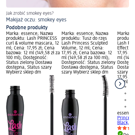
Jak zrobić smokey eyes?
Ta
Makijaż oczu: smokey eyes
Na
Podobne produkty
Marka: essence; Nazwa
Marka: essence; Nazwa
Marka: 
produktu: Lash PRINCESS
produktu: Tusz do rzęs
produktu
curl & volume mascara, 12
Lash Princess Sculpted
Lash Pri
ml; Cena: 17,95 zł; Cena
Volume, 12 ml; Cena:
Effect Bl
bazowa: 12 ml (149,58 zł za
17,95 zł; Cena bazowa: 12
17,95 zł
100 ml); Dostępność:
ml (149,58 zł za 100 ml);
ml (149,5
Status zielony Dostawa
Dostępność: Status zielony
Dostępno
dostępna, Status szary
Dostawa dostępna, Status
Dostawa 
Wybierz sklep dm
szary Wybierz sklep dm
szary Wy
17,95 zł
12 ml (14
essence
Princess
Black, 12