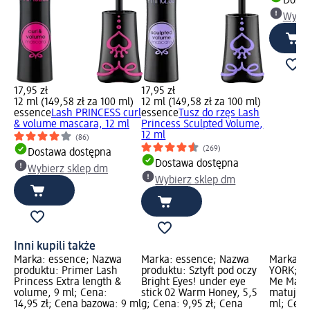
Dosta
Wybie
17,95 zł
17,95 zł
12 ml (149,58 zł za 100 ml)
12 ml (149,58 zł za 100 ml)
essence
Lash PRINCESS curl
essence
Tusz do rzęs Lash
& volume mascara, 12 ml
Princess Sculpted Volume,
12 ml
(86)
(269)
Dostawa dostępna
Dostawa dostępna
Wybierz sklep dm
Wybierz sklep dm
Inni kupili także
Marka: essence; Nazwa
Marka: essence; Nazwa
Marka: 
produktu: Primer Lash
produktu: Sztyft pod oczy
YORK; Na
Princess Extra length &
Bright Eyes! under eye
Me Matte
volume, 9 ml; Cena:
stick 02 Warm Honey, 5,5
matujący
14,95 zł; Cena bazowa: 9 ml
g; Cena: 9,95 zł; Cena
ml; Cena