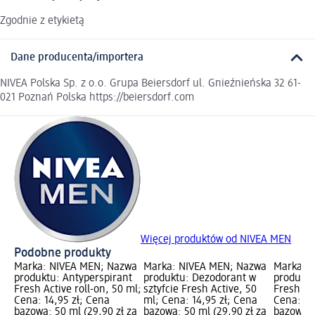
Zgodnie z etykietą
Dane producenta/importera
NIVEA Polska Sp. z o.o. Grupa Beiersdorf ul. Gnieźnieńska 32 61-
021 Poznań Polska https://beiersdorf.com
Więcej produktów od NIVEA MEN
Podobne produkty
Marka: NIVEA MEN; Nazwa
Marka: NIVEA MEN; Nazwa
Marka: 
produktu: Antyperspirant
produktu: Dezodorant w
produktu
Fresh Active roll-on, 50 ml;
sztyfcie Fresh Active, 50
Fresh Ci
Cena: 14,95 zł; Cena
ml; Cena: 14,95 zł; Cena
Cena: 13
bazowa: 50 ml (29,90 zł za
bazowa: 50 ml (29,90 zł za
bazowa: 