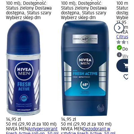
100 ml); Dostępność:
100 ml); Dostępność:
100 ml);
Status zielony Dostawa
Status zielony Dostawa
Status z
dostępna, Status szary
dostępna, Status szary
dostępna
Wybierz sklep dm
Wybierz sklep dm
Wybierz 
13,95 zł
150 ml (9
NIVEA
An
Citrus sp
Dosta
Wybie
14,95 zł
14,95 zł
50 ml (29,90 zł za 100 ml)
50 ml (29,90 zł za 100 ml)
NIVEA MEN
Antyperspirant
NIVEA MEN
Dezodorant w
Fresh Active roll-on, 50 ml
sztyfcie Fresh Active, 50 ml