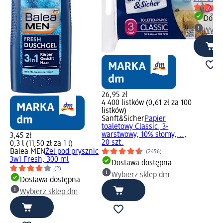
Dosta
Wybie
26,95 zł
4 400 listków (0,61 zł za 100
listków)
Sanft&Sicher
Papier
toaletowy Classic, 3-
warstwowy, 10% słomy,...,
3,45 zł
20 szt.
0,3 l (11,50 zł za 1 l)
Balea MEN
Żel pod prysznic
(2456)
3w1 Fresh, 300 ml
Dostawa dostępna
(2)
Wybierz sklep dm
Dostawa dostępna
Wybierz sklep dm