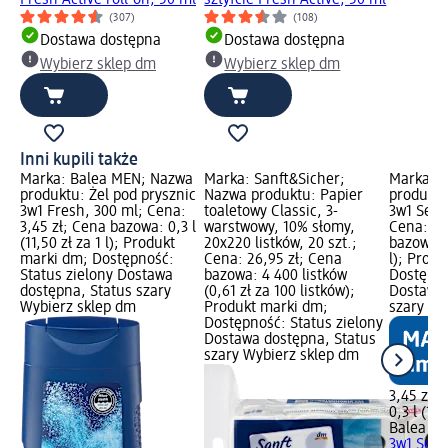
(307)
(108)
Dostawa dostępna
Dostawa dostępna
Wybierz sklep dm
Wybierz sklep dm
Inni kupili także
Marka: Balea MEN; Nazwa
Marka: Sanft&Sicher;
Marka: 
produktu: Żel pod prysznic
Nazwa produktu: Papier
produktu
3w1 Fresh, 300 ml; Cena:
toaletowy Classic, 3-
3w1 Sens
3,45 zł; Cena bazowa: 0,3 l
warstwowy, 10% słomy,
Cena: 3,
(11,50 zł za 1 l); Produkt
20x220 listków, 20 szt.;
bazowa: 0
marki dm; Dostępność:
Cena: 26,95 zł; Cena
l); Prod
Status zielony Dostawa
bazowa: 4 400 listków
Dostępno
dostępna, Status szary
(0,61 zł za 100 listków);
Dostawa 
Wybierz sklep dm
Produkt marki dm;
szary Wy
Dostępność: Status zielony
Dostawa dostępna, Status
szary Wybierz sklep dm
3,45 zł
0,3 l (11,
Balea M
3w1 Sens