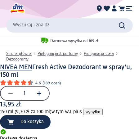
Wyszukaj i znajdź
Darmowa wysyłka od 169 zł
Strona główna
Pielęgnacja & perfumy
Pielęgnacja ciała
Dezodoranty
NIVEA MEN
Fresh Active Dezodorant w spray'u,
150 ml
4.6
(
189 ocen
)
13,95 zł
150 ml (9,30 zł za 100 ml)
w tym VAT plus
wysyłka
Do koszyka
Dostawa dostępna