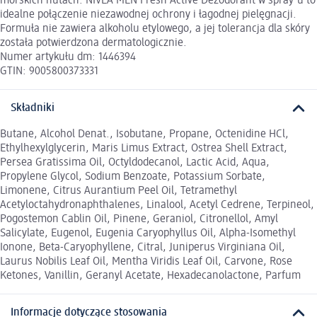
morskich nutach. NIVEA MEN Fresh Active Dezodorant w spray'u to
idealne połączenie niezawodnej ochrony i łagodnej pielęgnacji.
Formuła nie zawiera alkoholu etylowego, a jej tolerancja dla skóry
została potwierdzona dermatologicznie.
Numer artykułu dm: 1446394
GTIN: 9005800373331
Składniki
Butane, Alcohol Denat., Isobutane, Propane, Octenidine HCl,
Ethylhexylglycerin, Maris Limus Extract, Ostrea Shell Extract,
Persea Gratissima Oil, Octyldodecanol, Lactic Acid, Aqua,
Propylene Glycol, Sodium Benzoate, Potassium Sorbate,
Limonene, Citrus Aurantium Peel Oil, Tetramethyl
Acetyloctahydronaphthalenes, Linalool, Acetyl Cedrene, Terpineol,
Pogostemon Cablin Oil, Pinene, Geraniol, Citronellol, Amyl
Salicylate, Eugenol, Eugenia Caryophyllus Oil, Alpha-Isomethyl
Ionone, Beta-Caryophyllene, Citral, Juniperus Virginiana Oil,
Laurus Nobilis Leaf Oil, Mentha Viridis Leaf Oil, Carvone, Rose
Ketones, Vanillin, Geranyl Acetate, Hexadecanolactone, Parfum
Informacje dotyczące stosowania