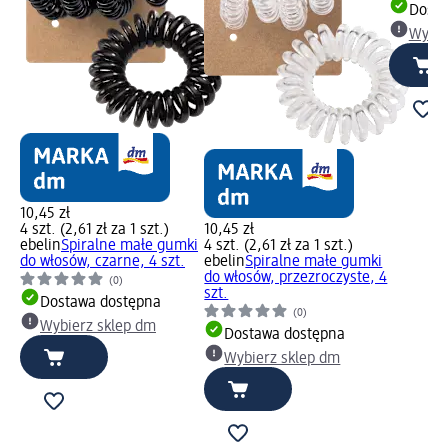
Dosta
Wybie
10,45 zł
4 szt. (2,61 zł za 1 szt.)
10,45 zł
ebelin
Spiralne małe gumki
4 szt. (2,61 zł za 1 szt.)
do włosów, czarne, 4 szt.
ebelin
Spiralne małe gumki
do włosów, przezroczyste, 4
(0)
szt.
Dostawa dostępna
(0)
Wybierz sklep dm
Dostawa dostępna
Wybierz sklep dm