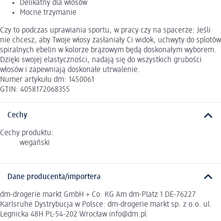
Delikatny dla włosów
Mocne trzymanie
Czy to podczas uprawiania sportu, w pracy czy na spacerze: Jeśli
nie chcesz, aby Twoje włosy zasłaniały Ci widok, uchwyty do splotów
spiralnych ebelin w kolorze brązowym będą doskonałym wyborem.
Dzięki swojej elastyczności, nadają się do wszystkich grubości
włosów i zapewniają doskonałe utrwalenie.
Numer artykułu dm: 1450061
GTIN: 4058172068355
Cechy
Cechy produktu:
wegański
Dane producenta/importera
dm-drogerie markt GmbH + Co. KG Am dm-Platz 1 DE-76227
Karlsruhe Dystrybucja w Polsce: dm-drogerie markt sp. z o.o. ul.
Legnicka 48H PL-54-202 Wrocław info@dm.pl