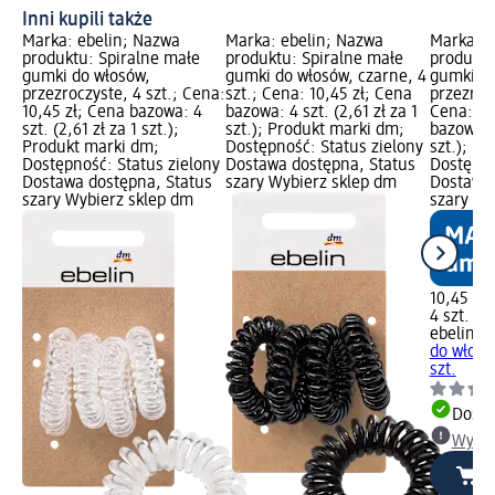
Inni kupili także
Marka: ebelin; Nazwa
Marka: ebelin; Nazwa
Marka: e
produktu: Spiralne małe
produktu: Spiralne małe
produktu
gumki do włosów,
gumki do włosów, czarne, 4
gumki do
przezroczyste, 4 szt.; Cena:
szt.; Cena: 10,45 zł; Cena
przezroc
10,45 zł; Cena bazowa: 4
bazowa: 4 szt. (2,61 zł za 1
Cena: 10
szt. (2,61 zł za 1 szt.);
szt.); Produkt marki dm;
bazowa: 4
Produkt marki dm;
Dostępność: Status zielony
szt.); P
Dostępność: Status zielony
Dostawa dostępna, Status
Dostępno
Dostawa dostępna, Status
szary Wybierz sklep dm
Dostawa 
szary Wybierz sklep dm
szary Wy
10,45 zł
4 szt. (2,
ebelin
Sp
do włosó
szt.
Dosta
Wybie