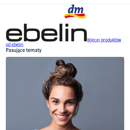
Więcej produktów
od ebelin
Pasujące tematy