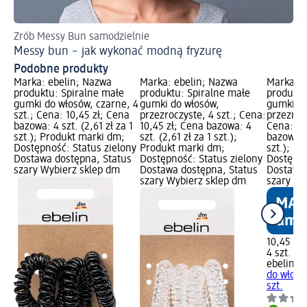
Zrób Messy Bun samodzielnie
Co
Messy bun – jak wykonać modną fryzurę
DI
Podobne produkty
Marka: ebelin; Nazwa
Marka: ebelin; Nazwa
Marka: e
produktu: Spiralne małe
produktu: Spiralne małe
produktu
gumki do włosów, czarne, 4
gumki do włosów,
gumki do
szt.; Cena: 10,45 zł; Cena
przezroczyste, 4 szt.; Cena:
przezroc
bazowa: 4 szt. (2,61 zł za 1
10,45 zł; Cena bazowa: 4
Cena: 10
szt.); Produkt marki dm;
szt. (2,61 zł za 1 szt.);
bazowa: 4
Dostępność: Status zielony
Produkt marki dm;
szt.); P
Dostawa dostępna, Status
Dostępność: Status zielony
Dostępno
szary Wybierz sklep dm
Dostawa dostępna, Status
Dostawa 
szary Wybierz sklep dm
szary Wy
10,45 zł
4 szt. (2,
ebelin
Sp
do włosó
szt.