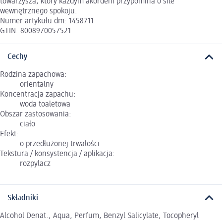
towarzysza, który każdym akordem przypomina o sile
wewnętrznego spokoju.
Numer artykułu dm: 1458711
GTIN: 8008970057521
Cechy
Rodzina zapachowa:
orientalny
Koncentracja zapachu:
woda toaletowa
Obszar zastosowania:
ciało
Efekt:
o przedłużonej trwałości
Tekstura / konsystencja / aplikacja:
rozpylacz
Składniki
Alcohol Denat., Aqua, Perfum, Benzyl Salicylate, Tocopheryl