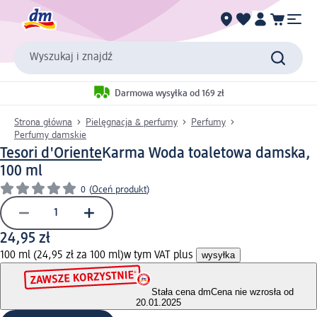
Wyszukaj i znajdź
Darmowa wysyłka od 169 zł
Strona główna
Pielęgnacja & perfumy
Perfumy
Perfumy damskie
Tesori d'Oriente
Karma Woda toaletowa damska,
100 ml
0
(
Oceń produkt
)
24,95 zł
100 ml (24,95 zł za 100 ml)
w tym VAT plus
wysyłka
Stała cena dm
Cena nie wzrosła od
20.01.2025