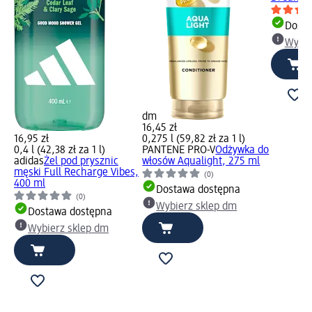
Dosta
Wybie
dm
16,45 zł
16,95 zł
0,275 l (59,82 zł za 1 l)
0,4 l (42,38 zł za 1 l)
PANTENE PRO-V
Odżywka do
adidas
Żel pod prysznic
włosów Aqualight, 275 ml
męski Full Recharge Vibes,
(0)
400 ml
Dostawa dostępna
(0)
Wybierz sklep dm
Dostawa dostępna
Wybierz sklep dm