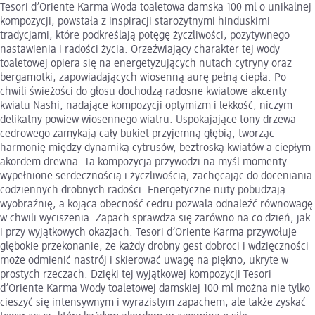
Tesori d’Oriente Karma Woda toaletowa damska 100 ml o unikalnej
kompozycji, powstała z inspiracji starożytnymi hinduskimi
tradycjami, które podkreślają potęgę życzliwości, pozytywnego
nastawienia i radości życia. Orzeźwiający charakter tej wody
toaletowej opiera się na energetyzujących nutach cytryny oraz
bergamotki, zapowiadających wiosenną aurę pełną ciepła. Po
chwili świeżości do głosu dochodzą radosne kwiatowe akcenty
kwiatu Nashi, nadające kompozycji optymizm i lekkość, niczym
delikatny powiew wiosennego wiatru. Uspokajające tony drzewa
cedrowego zamykają cały bukiet przyjemną głębią, tworząc
harmonię między dynamiką cytrusów, beztroską kwiatów a ciepłym
akordem drewna. Ta kompozycja przywodzi na myśl momenty
wypełnione serdecznością i życzliwością, zachęcając do doceniania
codziennych drobnych radości. Energetyczne nuty pobudzają
wyobraźnię, a kojąca obecność cedru pozwala odnaleźć równowagę
w chwili wyciszenia. Zapach sprawdza się zarówno na co dzień, jak
i przy wyjątkowych okazjach. Tesori d’Oriente Karma przywołuje
głębokie przekonanie, że każdy drobny gest dobroci i wdzięczności
może odmienić nastrój i skierować uwagę na piękno, ukryte w
prostych rzeczach. Dzięki tej wyjątkowej kompozycji Tesori
d’Oriente Karma Wody toaletowej damskiej 100 ml można nie tylko
cieszyć się intensywnym i wyrazistym zapachem, ale także zyskać