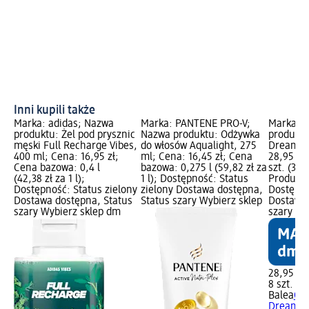
Inni kupili także
Marka: adidas; Nazwa
Marka: PANTENE PRO-V;
Marka: B
produktu: Żel pod prysznic
Nazwa produktu: Odżywka
produktu
męski Full Recharge Vibes,
do włosów Aqualight, 275
Dreamy, 
400 ml; Cena: 16,95 zł;
ml; Cena: 16,45 zł; Cena
28,95 zł
Cena bazowa: 0,4 l
bazowa: 0,275 l (59,82 zł za
szt. (3,62
(42,38 zł za 1 l);
1 l); Dostępność: Status
Produkt 
Dostępność: Status zielony
zielony Dostawa dostępna,
Dostępno
Dostawa dostępna, Status
Status szary Wybierz sklep
Dostawa 
szary Wybierz sklep dm
szary Wy
28,95 zł
8 szt. (3,
Balea
Os
Dreamy, 