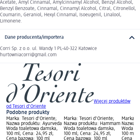
Acetate, Amyl Cinnamal, Amylcinnamyl Alcohol, Benzyl Alcohol,
Benzyl Benzoate, Cinnamal, Cinnamyl Alcohol, Citral, Citronellol,
Coumarin, Geraniol, Hexyl Cinnamal, Isoeugenil, Linalool,
Limonene.
Dane producenta/importera
Corri Sp. z o.o. ul. Wandy 1 PL-40-322 Katowice
hurtowniacorri@gmail.com
Więcej produktów
od Tesori d'Oriente
Podobne produkty
Marka: Tesori d'Oriente;
Marka: Tesori d'Oriente;
Marka: T
Nazwa produktu: Ayurveda
Nazwa produktu: Hammam
Nazwa pr
Woda toaletowa damska,
Woda toaletowa damska,
Woda to
100 ml; Cena: 24,95 zł;
100 ml; Cena: 24,95 zł;
100 ml; 
Cena bazowa: 100 ml
Cena bazowa: 100 ml
Cena baz