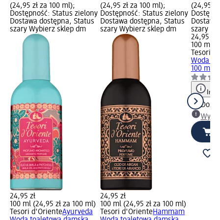
(24,95 zł za 100 ml);
(24,95 zł za 100 ml);
(24,95 zł
Dostępność: Status zielony
Dostępność: Status zielony
Dostępno
Dostawa dostępna, Status
Dostawa dostępna, Status
Dostawa 
szary Wybierz sklep dm
szary Wybierz sklep dm
szary Wy
24,95 zł
100 ml (2
Tesori d
Woda to
100 ml
Info
Dosta
Wybie
24,95 zł
24,95 zł
100 ml (24,95 zł za 100 ml)
100 ml (24,95 zł za 100 ml)
Tesori d'Oriente
Ayurveda
Tesori d'Oriente
Hammam