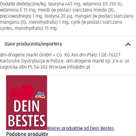
Dodatki dietetyczne/kg: tauryna 445 mg, witamina D3 250 IU,
witamina E 15 mg, miedź (w postaci siarczanu miedzi (II),
pięciowodnego) 1 mg, biotyna 20 μg, mangan (w postaci siarczanu
manganu (II), monohydratu) 1 mg, cynk (w postaci siarczanu
cynku, monohydratu) 15 mg.
Dane producenta/importera
dm-drogerie markt GmbH + Co. KG Am dm-Platz 1 DE-76227
Karlsruhe Dystrybucja w Polsce: dm-drogerie markt sp. z o.o. ul.
Legnicka 48H PL-54-202 Wrocław info@dm.pl
Więcej produktów od Dein Bestes
Podobne produkty