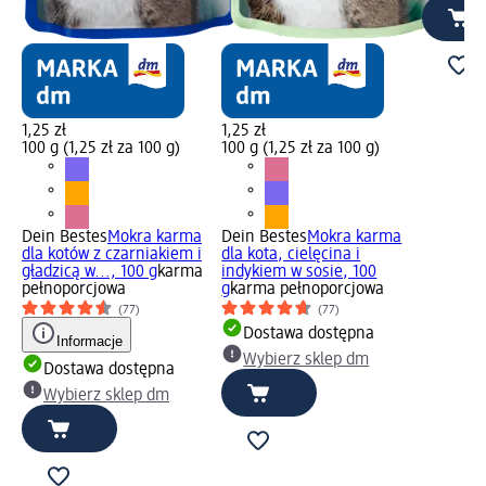
1,25 zł
1,25 zł
100 g (1,25 zł za 100 g)
100 g (1,25 zł za 100 g)
Dein Bestes
Mokra karma
Dein Bestes
Mokra karma
dla kotów z czarniakiem i
dla kota, cielęcina i
gładzicą w..., 100 g
karma
indykiem w sosie, 100
pełnoporcjowa
g
karma pełnoporcjowa
(77)
(77)
Dostawa dostępna
Informacje
Wybierz sklep dm
Dostawa dostępna
Wybierz sklep dm