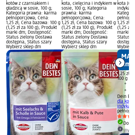
kotów z czarniakiem i
kota, cielęcina i indykiem w
kota Jun
gładzicą w sosie, 100 g;
sosie, 100 g; Kategoria
indyka w 
Kategoria prawna: karma
prawna: karma
Kategori
pełnoporcjowa; Cena:
pełnoporcjowa; Cena:
pełnopor
1,25 zł; Cena bazowa: 100 g
1,25 zł; Cena bazowa: 100 g
1,25 zł;
(1,25 zł za 100 g); Produkt
(1,25 zł za 100 g); Produkt
(1,25 zł 
marki dm; Dostępność:
marki dm; Dostępność:
marki dm
Status zielony Dostawa
Status zielony Dostawa
Status z
dostępna, Status szary
dostępna, Status szary
dostępna
Wybierz sklep dm
Wybierz sklep dm
Wybierz 
1,25 zł
100 g (1,
Dein Bes
dla kota 
indyka w.
pełnopor
Dosta
Wybie