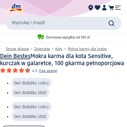
Wyszukaj i znajdź
Darmowa wysyłka od 169 zł
Strona główna
Zwierzęta
Koty
Mokre karmy dla kotów
Dein Bestes
Mokra karma dla kota Sensitive,
kurczak w galaretce, 100 g
karma pełnoporcjowa
4.5
(
144 oceny
)
bez dodatku cukru
bez dodatku zbóż
bez dodatku cukru
bez dodatku zbóż