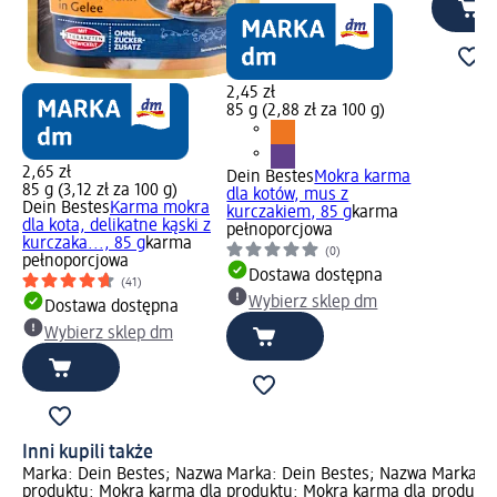
2,45 zł
85 g (2,88 zł za 100 g)
2,65 zł
Dein Bestes
Mokra karma
85 g (3,12 zł za 100 g)
dla kotów, mus z
Dein Bestes
Karma mokra
kurczakiem, 85 g
karma
dla kota, delikatne kąski z
pełnoporcjowa
kurczaka..., 85 g
karma
(0)
pełnoporcjowa
Dostawa dostępna
(41)
Wybierz sklep dm
Dostawa dostępna
Wybierz sklep dm
Inni kupili także
Marka: Dein Bestes; Nazwa
Marka: Dein Bestes; Nazwa
Marka: D
produktu: Mokra karma dla
produktu: Mokra karma dla
produktu