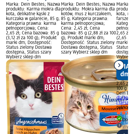
Marka: Dein Bestes; Nazwa
Marka: Dein Bestes; Nazwa
Marka: D
produktu: Karma mokra dla
produktu: Mokra karma dla
produktu
kota, delikatne kąski z
kotów, mus z kurczakiem,
kota, mu
kurczaka w galarecie, 85 g;
85 g; Kategoria prawna:
farszem 
Kategoria prawna: karma
karma pełnoporcjowa;
Kategori
pełnoporcjowa; Cena:
Cena: 2,45 zł; Cena
pełnopor
2,65 zł; Cena bazowa: 85 g
bazowa: 85 g (2,88 zł za 100
2,65 zł;
(3,12 zł za 100 g); Produkt
g); Produkt marki dm;
(2,65 zł 
marki dm; Dostępność:
Dostępność: Status zielony
marki dm
Status zielony Dostawa
Dostawa dostępna, Status
Status z
dostępna, Status szary
szary Wybierz sklep dm
dostępna
Wybierz sklep dm
Wybierz 
2,65 zł
100 g (2,
Dein Bes
dla kota
i farszem
pełnopor
Dosta
Wybie