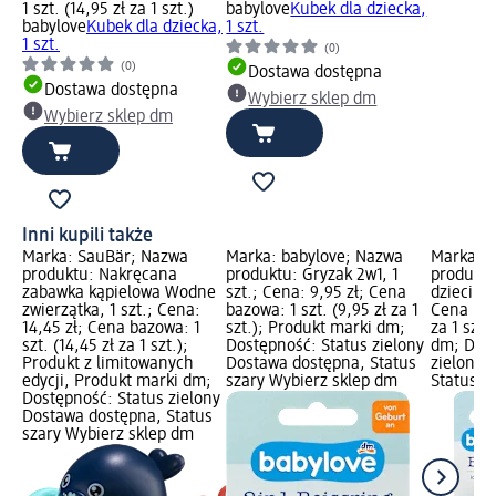
1 szt. (14,95 zł za 1 szt.)
babylove
Kubek dla dziecka,
babylove
Kubek dla dziecka,
1 szt.
1 szt.
(0)
(0)
Dostawa dostępna
Dostawa dostępna
Wybierz sklep dm
Wybierz sklep dm
Inni kupili także
Marka: SauBär; Nazwa
Marka: babylove; Nazwa
Marka: b
produktu: Nakręcana
produktu: Gryzak 2w1, 1
produktu
zabawka kąpielowa Wodne
szt.; Cena: 9,95 zł; Cena
dzieci, 5
zwierzątka, 1 szt.; Cena:
bazowa: 1 szt. (9,95 zł za 1
Cena bazo
14,45 zł; Cena bazowa: 1
szt.); Produkt marki dm;
za 1 szt.
szt. (14,45 zł za 1 szt.);
Dostępność: Status zielony
dm; Dost
Produkt z limitowanych
Dostawa dostępna, Status
zielony 
edycji, Produkt marki dm;
szary Wybierz sklep dm
Status s
Dostępność: Status zielony
Dostawa dostępna, Status
szary Wybierz sklep dm