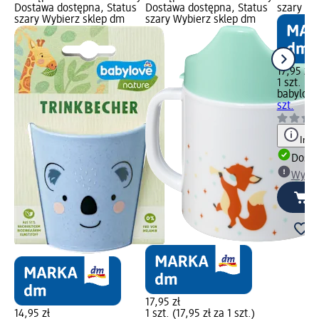
Dostawa dostępna, Status
Dostawa dostępna, Status
szary Wy
szary Wybierz sklep dm
szary Wybierz sklep dm
17,95 zł
1 szt. (17
babylove
szt.
Info
Dosta
Wybie
17,95 zł
14,95 zł
1 szt. (17,95 zł za 1 szt.)