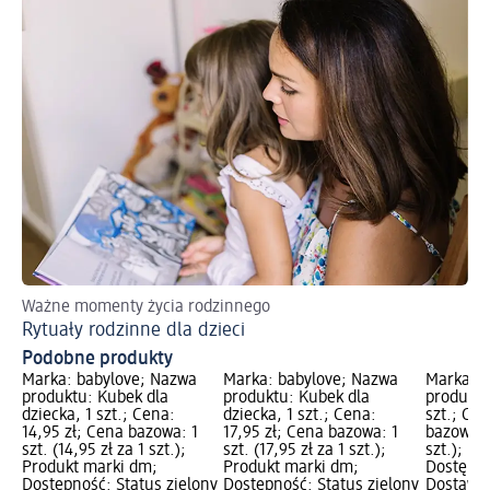
Ważne momenty życia rodzinnego
Rytuały rodzinne dla dzieci
Podobne produkty
Marka: babylove; Nazwa
Marka: babylove; Nazwa
Marka: b
produktu: Kubek dla
produktu: Kubek dla
produktu
dziecka, 1 szt.; Cena:
dziecka, 1 szt.; Cena:
szt.; Cen
14,95 zł; Cena bazowa: 1
17,95 zł; Cena bazowa: 1
bazowa: 1
szt. (14,95 zł za 1 szt.);
szt. (17,95 zł za 1 szt.);
szt.); P
Produkt marki dm;
Produkt marki dm;
Dostępno
Dostępność: Status zielony
Dostępność: Status zielony
Dostawa 