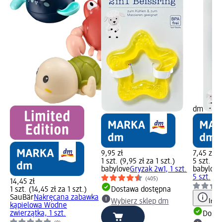
dm
9,95 zł
7,45 zł
1 szt. (9,95 zł za 1 szt.)
5 szt. (1,
babylove
Gryzak 2w1, 1 szt.
babylove
5 szt.
(405)
14,45 zł
1 szt. (14,45 zł za 1 szt.)
Dostawa dostępna
SauBär
Nakręcana zabawka
Info
Wybierz sklep dm
kąpielowa Wodne
zwierzątka, 1 szt.
Dosta