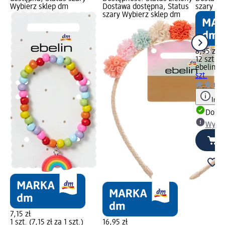
Wybierz sklep dm
Dostawa dostępna, Status
szary Wy
szary Wybierz sklep dm
8,95 zł
12 szt. (0
ebelin
Gu
szt.
Info
Dosta
Wybie
7,15 zł
1 szt. (7,15 zł za 1 szt.)
16,95 zł