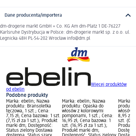
Dane producenta/importera
dm-drogerie markt GmbH + Co. KG Am dm-Platz 1 DE-76227
Karlsruhe Dystrybucja w Polsce: dm-drogerie markt sp. z o.o. ul.
Legnicka 48H PL-54-202 Wrocław info@dm.pl
Więcej produktów
od ebelin
Podobne produkty
Marka: ebelin; Nazwa
Marka: ebelin; Nazwa
Marka: e
produktu: Bransoletka
produktu: Opaska do
produktu
tęczowa, 1 szt.; Cena:
włosów z kolorowymi
włosów, 
7,15 zł; Cena bazowa: 1 szt.
pomponami, 1 szt.; Cena:
8,95 zł;
(7,15 zł za 1 szt.); Produkt
16,95 zł; Cena bazowa: 1
szt. (0,75
marki dm; Dostępność:
szt. (16,95 zł za 1 szt.);
Produkt 
Status zielony Dostawa
Produkt marki dm;
Dostępno
dostępna, Status szary
Dostępność: Status zielony
Dostawa 