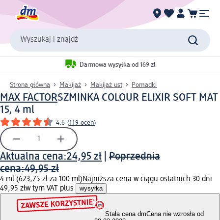
Wyszukaj i znajdź
Darmowa wysyłka od 169 zł
Strona główna
Makijaż
Makijaż ust
Pomadki
MAX FACTOR
SZMINKA COLOUR ELIXIR SOFT MAT
15, 4 ml
4.6
(
119 ocen
)
Aktualna cena:
24,95 zł
|
Poprzednia
cena:
49,95 zł
4 ml (623,75 zł za 100 ml)
Najniższa cena w ciągu ostatnich 30 dni
49,95 zł
w tym VAT plus
wysyłka
Stała cena dm
Cena nie wzrosła od