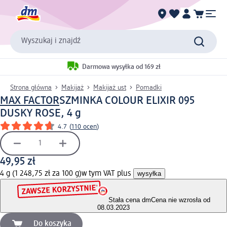
Wyszukaj i znajdź
Darmowa wysyłka od 169 zł
Strona główna
Makijaż
Makijaż ust
Pomadki
MAX FACTOR
SZMINKA COLOUR ELIXIR 095
DUSKY ROSE, 4 g
4.7
(
110 ocen
)
49,95 zł
4 g (1 248,75 zł za 100 g)
w tym VAT plus
wysyłka
Stała cena dm
Cena nie wzrosła od
08.03.2023
Do koszyka