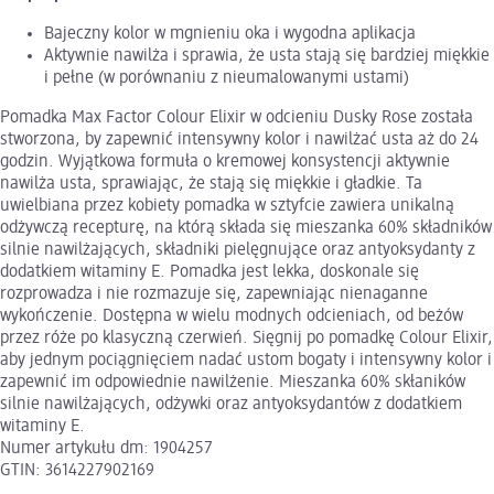
Bajeczny kolor w mgnieniu oka i wygodna aplikacja
Aktywnie nawilża i sprawia, że usta stają się bardziej miękkie
i pełne (w porównaniu z nieumalowanymi ustami)
Pomadka Max Factor Colour Elixir w odcieniu Dusky Rose została
stworzona, by zapewnić intensywny kolor i nawilżać usta aż do 24
godzin. Wyjątkowa formuła o kremowej konsystencji aktywnie
nawilża usta, sprawiając, że stają się miękkie i gładkie. Ta
uwielbiana przez kobiety pomadka w sztyfcie zawiera unikalną
odżywczą recepturę, na którą składa się mieszanka 60% składników
silnie nawilżających, składniki pielęgnujące oraz antyoksydanty z
dodatkiem witaminy E. Pomadka jest lekka, doskonale się
rozprowadza i nie rozmazuje się, zapewniając nienaganne
wykończenie. Dostępna w wielu modnych odcieniach, od beżów
przez róże po klasyczną czerwień. Sięgnij po pomadkę Colour Elixir,
aby jednym pociągnięciem nadać ustom bogaty i intensywny kolor i
zapewnić im odpowiednie nawilżenie. Mieszanka 60% skłaników
silnie nawilżających, odżywki oraz antyoksydantów z dodatkiem
witaminy E.
Numer artykułu dm: 1904257
GTIN: 3614227902169