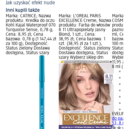
Jak uzyskać efekt nude
Ma
Inni kupili także
Marka: CATRICE; Nazwa
Marka: L'ORÉAL PARiS
Marka: E
produktu: Kredka do oczu
EXCELLENCE Creme; Nazwa
COSMETI
Kohl Kajal Waterproof 070
produktu: Farba do włosów
produktu
Turquoise Sense, 0,78 g;
8.11 Ultrapopielaty Jasny
paznokci
Cena: 8,95 zł; Cena
Blond, 1 szt.; Cena:
ml; Cena
bazowa: 0,78 g (1 147,44 zł
38,95 zł; Cena bazowa: 1
bazowa: 
za 100 g); Dostępność:
szt. (38,95 zł za 1 szt.);
100 ml);
Status zielony Dostawa
Dostępność: Status zielony
Status z
dostępna, Status szary
Dostawa dostępna, Status
dostępna
szary Wybierz sklep dm
Wybierz 
11,95 zł
8 ml (149
+1
EVELINE
do pazno
53, 8 ml