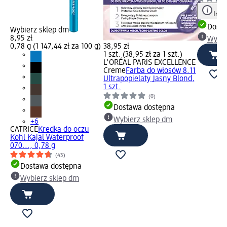
Info
Dosta
Wybierz sklep dm
8,95 zł
Wybie
0,78 g (1 147,44 zł za 100 g)
38,95 zł
1 szt. (38,95 zł za 1 szt.)
L'ORÉAL PARiS EXCELLENCE
Creme
Farba do włosów 8.11
Ultrapopielaty Jasny Blond,
1 szt.
(0)
Dostawa dostępna
Wybierz sklep dm
+6
CATRICE
Kredka do oczu
Kohl Kajal Waterproof
070..., 0,78 g
(43)
Dostawa dostępna
Wybierz sklep dm