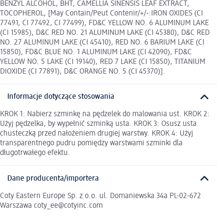
BENZYL ALCOHOL, BHT, CAMELLIA SINENSIS LEAF EXTRACT,
TOCOPHEROL, [May Contain/Peut Contenir/+/-:IRON OXIDES (CI
77491, CI 77492, CI 77499), FD&C YELLOW NO. 6 ALUMINUM LAKE
(CI 15985), D&C RED NO. 21 ALUMINUM LAKE (CI 45380), D&C RED
NO. 27 ALUMINUM LAKE (CI 45410), RED NO. 6 BARIUM LAKE (CI
15850), FD&C BLUE NO. 1 ALUMINUM LAKE (CI 42090), FD&C
YELLOW NO. 5 LAKE (CI 19140), RED 7 LAKE (CI 15850), TITANIUM
DIOXIDE (CI 77891), D&C ORANGE NO. 5 (CI 45370)].
Informacje dotyczące stosowania
KROK 1: Nabierz szminkę na pędzelek do malowania ust. KROK 2:
Użyj pędzelka, by wypełnić szminką usta. KROK 3: Osusz usta
chusteczką przed nałożeniem drugiej warstwy. KROK 4: Użyj
transparentnego pudru pomiędzy warstwami szminki dla
długotrwałego efektu.
Dane producenta/importera
Coty Eastern Europe Sp. z o.o. ul. Domaniewska 34a PL-02-672
Warszawa coty_ee@cotyinc.com