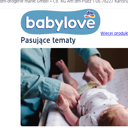
dm-drogerie markt GmbH + Co. KG Am dm-Platz 1 DE-76227 Karlsruh
Więcej produk
Pasujące tematy