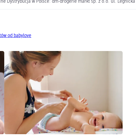
e Dystrybucja w Polsce: dm-drogerie markt sp. z o.o. ul. Legnick
tów od babylove