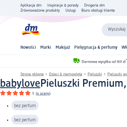
Aplikacja dm
Inspiracje & porady
Drogeria dm
Zrównoważone produkty
Usługi
Biuro obsługi klienta
Wyszukaj 
Nowości
Marki
Makijaż
Pielęgnacja & perfumy
Wł
*
Darmowa wysyłka od 169 zł
Strona główna
Dzieci & niemowlęta
Pieluszki
Pieluszki j
babylove
Pieluszki Premium,
5
(
4 oceny
)
bez perfum
bez perfum