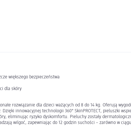
zcze większego bezpieczeństwa
i dla skóry
nałe rozwiązanie dla dzieci ważących od 8 do 14 kg. Oferują wygod
Dzięki innowacyjnej technologii 360° SkinPROTECT, pieluszki wspie
ry, eliminując ryzyko dyskomfortu. Pieluchy zostały dermatologicz
dzają wilgoć, zapewniając do 12 godzin suchości – zarówno w ciągu 