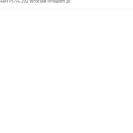
a 48H PL-54-202 Wrocław info@dm.pl