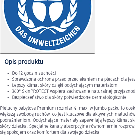
Opis produktu
Do 12 godzin suchości
Sprawdzona ochrona przed przeciekaniem na plecach dla jes
Lepszy klimat skóry dzięki oddychającym materiałom
360° SkinPROTECT wspiera zachowanie naturalnej przyjaznośc
Bezpieczeństwo dla skóry potwierdzone dermatologicznie
Pieluchy babylove Premium rozmiar 4, maxi w jumbo packu to dosko
większą swobodę ruchów, co jest kluczowe dla aktywnych maluchów. 
podrażnieniom. Oddychające materiały zapewniają lepszy klimat skó
skóry dziecka. Specjalne kanały absorpcyjne równomiernie rozprowa
się spokojem oraz komfortem dla swojego dziecka!