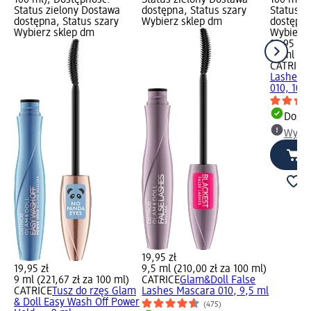
100 ml); Dostępność:
Status zielony Dostawa
100 ml);
Status zielony Dostawa
dostępna, Status szary
Status z
dostępna, Status szary
Wybierz sklep dm
dostępna
Wybierz sklep dm
Wybierz 
19,95 zł
10 ml (19
CATRICE
Lashes M
010, 10 
Dosta
Wybie
19,95 zł
19,95 zł
9,5 ml (210,00 zł za 100 ml)
9 ml (221,67 zł za 100 ml)
CATRICE
Glam&Doll False
CATRICE
Tusz do rzęs Glam
Lashes Mascara 010, 9,5 ml
& Doll Easy Wash Off Power
(475)