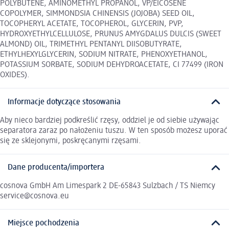
POLYBUTENE, AMINOMETHYL PROPANOL, VP/EICOSENE
COPOLYMER, SIMMONDSIA CHINENSIS (JOJOBA) SEED OIL,
TOCOPHERYL ACETATE, TOCOPHEROL, GLYCERIN, PVP,
HYDROXYETHYLCELLULOSE, PRUNUS AMYGDALUS DULCIS (SWEET
ALMOND) OIL, TRIMETHYL PENTANYL DIISOBUTYRATE,
ETHYLHEXYLGLYCERIN, SODIUM NITRATE, PHENOXYETHANOL,
POTASSIUM SORBATE, SODIUM DEHYDROACETATE, CI 77499 (IRON
OXIDES).
Informacje dotyczące stosowania
Aby nieco bardziej podkreślić rzęsy, oddziel je od siebie używając
separatora zaraz po nałożeniu tuszu. W ten sposób możesz uporać
się ze sklejonymi, poskręcanymi rzęsami.
Dane producenta/importera
cosnova GmbH Am Limespark 2 DE-65843 Sulzbach / TS Niemcy
service@cosnova.eu
Miejsce pochodzenia