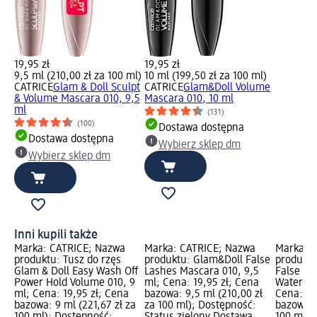
19,95 zł
19,95 zł
9,5 ml (210,00 zł za 100 ml)
10 ml (199,50 zł za 100 ml)
CATRICE
Glam & Doll Sculpt
CATRICE
Glam&Doll Volume
& Volume Mascara 010, 9,5
Mascara 010, 10 ml
ml
(131)
(100)
Dostawa dostępna
Dostawa dostępna
Wybierz sklep dm
Wybierz sklep dm
Inni kupili także
Marka: CATRICE; Nazwa
Marka: CATRICE; Nazwa
Marka: 
produktu: Tusz do rzęs
produktu: Glam&Doll False
produktu
Glam & Doll Easy Wash Off
Lashes Mascara 010, 9,5
False La
Power Hold Volume 010, 9
ml; Cena: 19,95 zł; Cena
Waterpro
ml; Cena: 19,95 zł; Cena
bazowa: 9,5 ml (210,00 zł
Cena: 19
bazowa: 9 ml (221,67 zł za
za 100 ml); Dostępność:
bazowa: 