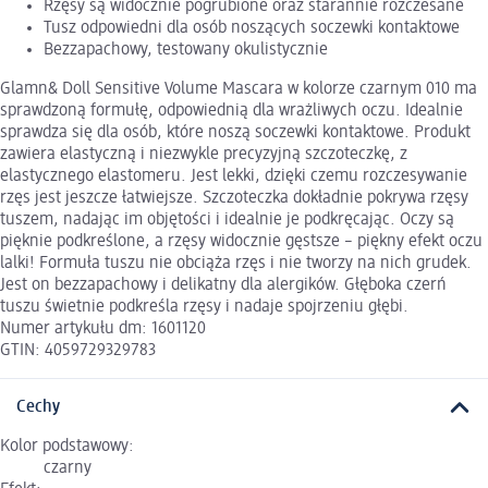
Rzęsy są widocznie pogrubione oraz starannie rozczesane
Tusz odpowiedni dla osób noszących soczewki kontaktowe
Bezzapachowy, testowany okulistycznie
Glamn& Doll Sensitive Volume Mascara w kolorze czarnym 010 ma
sprawdzoną formułę, odpowiednią dla wrażliwych oczu. Idealnie
sprawdza się dla osób, które noszą soczewki kontaktowe. Produkt
zawiera elastyczną i niezwykle precyzyjną szczoteczkę, z
elastycznego elastomeru. Jest lekki, dzięki czemu rozczesywanie
rzęs jest jeszcze łatwiejsze. Szczoteczka dokładnie pokrywa rzęsy
tuszem, nadając im objętości i idealnie je podkręcając. Oczy są
pięknie podkreślone, a rzęsy widocznie gęstsze – piękny efekt oczu
lalki! Formuła tuszu nie obciąża rzęs i nie tworzy na nich grudek.
Jest on bezzapachowy i delikatny dla alergików. Głęboka czerń
tuszu świetnie podkreśla rzęsy i nadaje spojrzeniu głębi.
Numer artykułu dm: 1601120
GTIN: 4059729329783
Cechy
Kolor podstawowy:
czarny