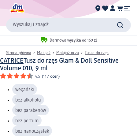
Wyszukaj i znajdź
Darmowa wysyłka od 169 zł
Strona główna
Makijaż
Makijaż oczu
Tusze do rzęs
CATRICE
Tusz do rzęs Glam & Doll Sensitive
Volume 010, 9 ml
4.5
(
117 ocen
)
wegański
bez alkoholu
bez parabenów
bez perfum
bez nanocząstek