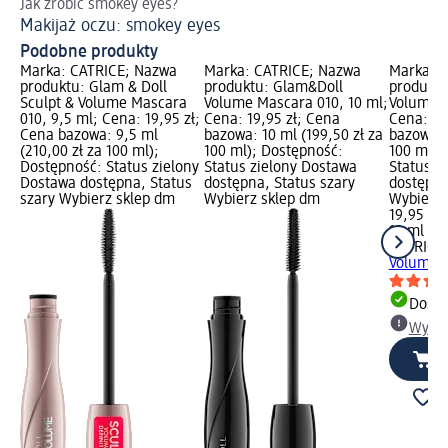
Jak zrobić smokey eyes?
Ins
Makijaż oczu: smokey eyes
Pr
Podobne produkty
Marka: CATRICE; Nazwa
Marka: CATRICE; Nazwa
Marka: 
produktu: Glam & Doll
produktu: Glam&Doll
produktu
Sculpt & Volume Mascara
Volume Mascara 010, 10 ml;
Volume M
010, 9,5 ml; Cena: 19,95 zł;
Cena: 19,95 zł; Cena
Cena: 19
Cena bazowa: 9,5 ml
bazowa: 10 ml (199,50 zł za
bazowa: 
(210,00 zł za 100 ml);
100 ml); Dostępność:
100 ml);
Dostępność: Status zielony
Status zielony Dostawa
Status z
Dostawa dostępna, Status
dostępna, Status szary
dostępna
szary Wybierz sklep dm
Wybierz sklep dm
Wybierz 
19,95 zł
10 ml (19
CATRICE
Volume M
Dosta
Wybie