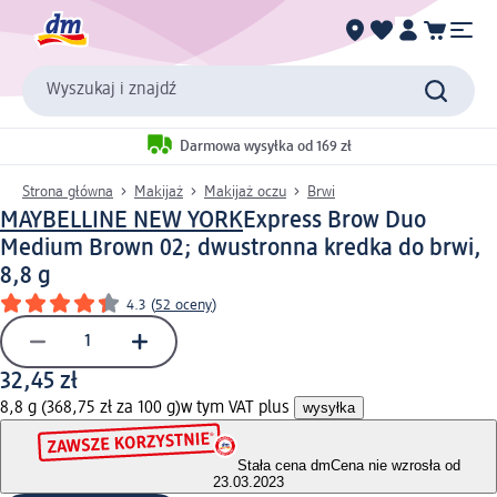
Wyszukaj i znajdź
Darmowa wysyłka od 169 zł
Strona główna
Makijaż
Makijaż oczu
Brwi
MAYBELLINE NEW YORK
Express Brow Duo
Medium Brown 02; dwustronna kredka do brwi,
8,8 g
4.3
(
52 oceny
)
32,45 zł
8,8 g (368,75 zł za 100 g)
w tym VAT plus
wysyłka
Stała cena dm
Cena nie wzrosła od
23.03.2023