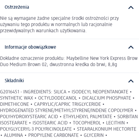
Ostrzeżenia
Nie są wymagane żadne specjalne środki ostrożności przy
używaniu tego produktu w normalnych lub racjonalnie
przewidywalnych warunkach użytkowania.
Informacje obowiązkowe
Dokładne oznaczenie produktu: Maybelline New York Express Brow
Duo Medium Brown 02; dwustronna kredka do brwi; 8,8g
Składniki
G2016451 - INGREDIENTS: SILICA • ISODECYL NEOPENTANOATE •
SYNTHETIC WAX • OCTYLDODECANOL • DICALCIUM PHOSPHATE •
DIMETHICONE • CAPRYLIC/CAPRIC TRIGLYCERIDE •
HYDROGENATED STYRENE/METHYLSTYRENE/INDENE COPOLYMER •
POLYHYDROXYSTEARIC ACID • ETHYLHEXYL PALMITATE • SORBITAN
ISOSTEARATE • ISOSTEARIC ACID • TOCOPHEROL • LECITHIN •
POLYGLYCERYL-3 POLYRICINOLEATE • STEARALKONIUM HECTORITE
• ALUMINA • PROPYLENE CARBONATE • GLYCERIN •