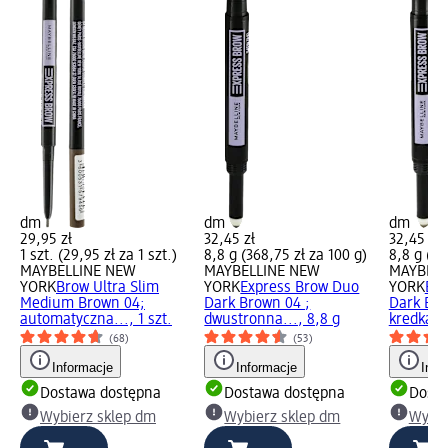
dm
dm
dm
29,95 zł
32,45 zł
32,45 zł
1 szt. (29,95 zł za 1 szt.)
8,8 g (368,75 zł za 100 g)
8,8 g (36
MAYBELLINE NEW
MAYBELLINE NEW
MAYBELL
YORK
Brow Ultra Slim
YORK
Express Brow Duo
YORK
Exp
Medium Brown 04;
Dark Brown 04 ;
Dark Blo
automatyczna..., 1 szt.
dwustronna..., 8,8 g
kredka...
(68)
(53)
Informacje
Informacje
Info
Dostawa dostępna
Dostawa dostępna
Dosta
Wybierz sklep dm
Wybierz sklep dm
Wybie