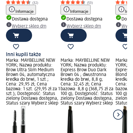
(32)
(53)
Informacje
Informacje
Info
Dostawa dostępna
Dostawa dostępna
Dosta
Wybierz sklep dm
Wybierz sklep dm
Wybie
Inni kupili także
Marka: MAYBELLINE NEW
Marka: MAYBELLINE NEW
Marka: 
YORK; Nazwa produktu:
YORK; Nazwa produktu:
YORK; N
Brow Ultra Slim Medium
Express Brow Duo Dark
Express 
Brown 04; automatyczna
Brown 04 ; dwustronna
Blond 01
kredka do brwi, 1 szt.;
kredka do brwi, 8,8 g;
kredka do
Cena: 29,95 zł; Cena
Cena: 32,45 zł; Cena
Cena: 32
bazowa: 1 szt. (29,95 zł za 1
bazowa: 8,8 g (368,75 zł za
bazowa: 
szt.); Dostępność: Status
100 g); Dostępność: Status
100 g); 
zielony Dostawa dostępna,
zielony Dostawa dostępna,
zielony 
Status szary Wybierz sklep
Status szary Wybierz sklep
Status s