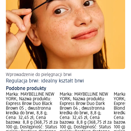
Wprowadzenie do pielęgnacji brwi
Pe
Regulacja brwi: idealny kształt brwi
Ws
Podobne produkty
Marka: MAYBELLINE NEW
Marka: MAYBELLINE NEW
Marka: 
YORK; Nazwa produktu:
YORK; Nazwa produktu:
YORK; N
Express Brow Duo Black
Express Brow Duo Dark
Express 
Brown 05 ; dwustronna
Brown 04 ; dwustronna
Blond 01
kredka do brwi, 8,8 g;
kredka do brwi, 8,8 g;
kredka do
Cena: 32,45 zł; Cena
Cena: 32,45 zł; Cena
Cena: 32
bazowa: 8,8 g (368,75 zł za
bazowa: 8,8 g (368,75 zł za
bazowa: 
100 g); Dostępność: Status
100 g); Dostępność: Status
100 g); 