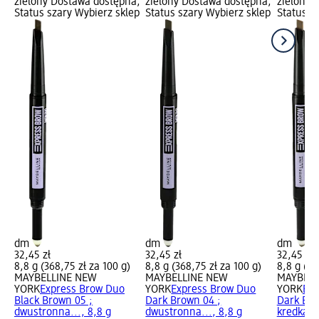
zielony Dostawa dostępna,
zielony Dostawa dostępna,
zielony 
Status szary Wybierz sklep
Status szary Wybierz sklep
Status s
dm
dm
dm
32,45 zł
32,45 zł
32,45 zł
8,8 g (368,75 zł za 100 g)
8,8 g (368,75 zł za 100 g)
8,8 g (36
MAYBELLINE NEW
MAYBELLINE NEW
MAYBELL
YORK
Express Brow Duo
YORK
Express Brow Duo
YORK
Exp
Black Brown 05 ;
Dark Brown 04 ;
Dark Blo
dwustronna..., 8,8 g
dwustronna..., 8,8 g
kredka...