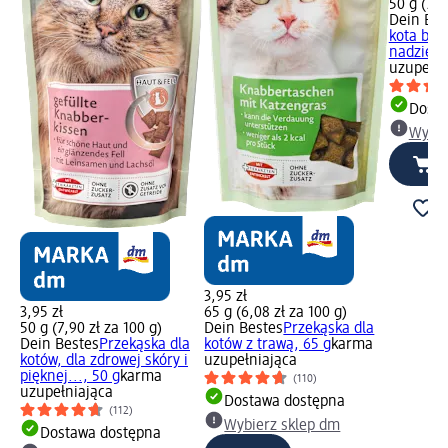
50 g (7,9
Dein Bes
kota bog
nadzieni
uzupełni
Dosta
Wybie
3,95 zł
3,95 zł
65 g (6,08 zł za 100 g)
50 g (7,90 zł za 100 g)
Dein Bestes
Przekąska dla
Dein Bestes
Przekąska dla
kotów z trawą, 65 g
karma
kotów, dla zdrowej skóry i
uzupełniająca
pięknej..., 50 g
karma
(110)
uzupełniająca
Dostawa dostępna
(112)
Wybierz sklep dm
Dostawa dostępna