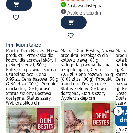
Dostawa dostępna
Wybierz sklep dm
Inni kupili także
Marka: Dein Bestes; Nazwa
Marka: Dein Bestes; Nazwa
Marka: D
produktu: Przekąska dla
produktu: Przekąska dla
produktu
kotów, dla zdrowej skóry i
kotów z trawą, 65 g;
kota bog
pięknej sierści, 50 g;
Kategoria prawna: karma
nadzien
Kategoria prawna: karma
uzupełniająca; Cena:
g; Kateg
uzupełniająca; Cena:
3,95 zł; Cena bazowa: 65 g
karma uz
3,95 zł; Cena bazowa: 50 g
(6,08 zł za 100 g); Produkt
Cena: 3,
(7,90 zł za 100 g); Produkt
marki dm; Dostępność:
bazowa: 5
marki dm; Dostępność:
Status zielony Dostawa
g); Prod
Status zielony Dostawa
dostępna, Status szary
Dostępno
dostępna, Status szary
Wybierz sklep dm
Dostawa 
Wybierz sklep dm
szary Wy
3,95 zł