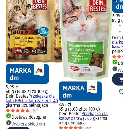
2,95 zł
85 g (3,4
Dein Bes
dla kotó
kawałkam
pełnopor
Dosta
Wybie
5,95 zł
40 g (14,88 zł za 100 g)
Dein Bestes
Przekąska dla
kota BBQ, z kurczakiem, 40
3,95 zł
g
karma uzupełniająca
65 g (6,08 zł za 100 g)
(144)
Dein Bestes
Przekąska dla
Dostawa dostępna
kotów z trawą, 65 g
karma
uzupełniająca
Wybierz sklep dm
(110)