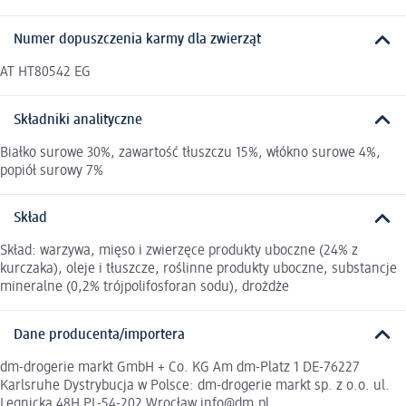
Numer dopuszczenia karmy dla zwierząt
AT HT80542 EG
Składniki analityczne
Białko surowe 30%, zawartość tłuszczu 15%, włókno surowe 4%,
popiół surowy 7%
Skład
Skład: warzywa, mięso i zwierzęce produkty uboczne (24% z
kurczaka), oleje i tłuszcze, roślinne produkty uboczne, substancje
mineralne (0,2% trójpolifosforan sodu), drożdże
Dane producenta/importera
dm-drogerie markt GmbH + Co. KG Am dm-Platz 1 DE-76227
Karlsruhe Dystrybucja w Polsce: dm-drogerie markt sp. z o.o. ul.
Legnicka 48H PL-54-202 Wrocław info@dm.pl