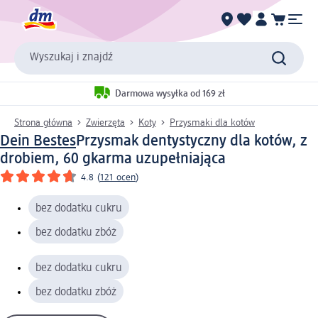
Wyszukaj i znajdź
Darmowa wysyłka od 169 zł
Strona główna
Zwierzęta
Koty
Przysmaki dla kotów
Dein Bestes
Przysmak dentystyczny dla kotów, z
drobiem, 60 g
karma uzupełniająca
4.8
(
121 ocen
)
bez dodatku cukru
bez dodatku zbóż
bez dodatku cukru
bez dodatku zbóż