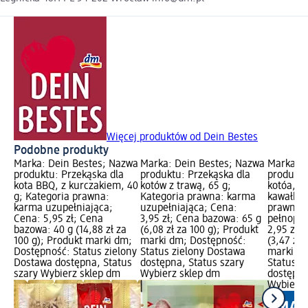
Więcej produktów od Dein Bestes
Podobne produkty
Marka: Dein Bestes; Nazwa
Marka: Dein Bestes; Nazwa
Marka: D
produktu: Przekąska dla
produktu: Przekąska dla
produktu
kota BBQ, z kurczakiem, 40
kotów z trawą, 65 g;
kotóa, 6
g; Kategoria prawna:
Kategoria prawna: karma
kawałkam
karma uzupełniająca;
uzupełniająca; Cena:
prawna:
Cena: 5,95 zł; Cena
3,95 zł; Cena bazowa: 65 g
pełnopor
bazowa: 40 g (14,88 zł za
(6,08 zł za 100 g); Produkt
2,95 zł;
100 g); Produkt marki dm;
marki dm; Dostępność:
(3,47 zł 
Dostępność: Status zielony
Status zielony Dostawa
marki dm
Dostawa dostępna, Status
dostępna, Status szary
Status z
szary Wybierz sklep dm
Wybierz sklep dm
dostępna
Wybierz 