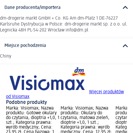
Dane producenta/importera
dm-drogerie markt GmbH + Co. KG Am dm-Platz 1 DE-76227
Karlsruhe Dystrybucja w Polsce: dm-drogerie markt sp. z o.o. ul.
Legnicka 48H PL-54-202 Wrocław info@dm.pl
Miejsce pochodzenia
Chiny
Więcej produktów
od Visiomax
Podobne produkty
Marka: Visiomax; Nazwa
Marka: Visiomax; Nazwa
Marka: V
produktu: Gotowe okulary
produktu: Okulary do
produktu
do czytania, dioptria +1,0, 1
czytania, matowa zieleń,
czytania
szt.; Kategoria prawna:
dioptrie +1,0, 1 szt.;
dioptria +
wyrób medyczny; Cena:
Kategoria prawna: wyrób
Kategori
23,95 zł; Cena bazowa: 1
medyczny; Cena: 12,95 zł;
medyczny