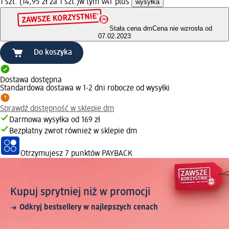
1 szt. (14,95 zł za 1 szt.)
w tym VAT plus
wysyłka
Stała cena dm
Cena nie wzrosła od
07.02.2023
Do koszyka
Dostawa dostępna
Standardowa dostawa w 1-2 dni robocze od wysyłki
Sprawdź dostępność w sklepie dm
Darmowa wysyłka od 169 zł
Bezpłatny zwrot również w sklepie dm
Otrzymujesz
7 punktów PAYBACK
Kupuj sprytniej niż w promocji
Odkryj bestsellery w najlepszych cenach