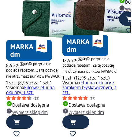
Dosta
Wybie
(§)(#)
Ta pozycja nie
12,95 zł
(§)(#)
Ta pozycja nie
8,95 zł
podlega rabatom. Za tę pozycję
podlega rabatom. Za tę pozycję
nie otrzymasz punktów PAYBACK.
nie otrzymasz punktów PAYBACK.
1 szt. (12,95 zł za 1 szt.)
1 szt. (8,95 zł za 1 szt.)
Visiomax
Etui na okulary z
Visiomax
Filcowe etui na
zamkiem błyskawicznym, 1
okulary, 1 szt.
szt.
(23)
(19)
Dostawa dostępna
Dostawa dostępna
Wybierz sklep dm
Wybierz sklep dm