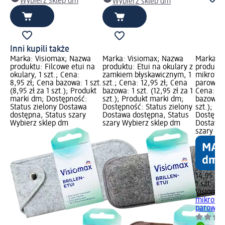
Wybierz sklep dm
Wybierz sklep dm
Inni kupili także
Marka: Visiomax; Nazwa
Marka: Visiomax; Nazwa
Marka: V
produktu: Filcowe etui na
produktu: Etui na okulary z
produktu
okulary, 1 szt.; Cena:
zamkiem błyskawicznym, 1
mikrofib
8,95 zł; Cena bazowa: 1 szt.
szt.; Cena: 12,95 zł; Cena
parowani
(8,95 zł za 1 szt.); Produkt
bazowa: 1 szt. (12,95 zł za 1
Cena: 14
marki dm; Dostępność:
szt.); Produkt marki dm;
bazowa: 1
Status zielony Dostawa
Dostępność: Status zielony
szt.); P
dostępna, Status szary
Dostawa dostępna, Status
Dostępno
Wybierz sklep dm
szary Wybierz sklep dm
Dostawa 
szary Wy
14,95 zł
1 szt. (14
Visiomax
mikrofib
parowani