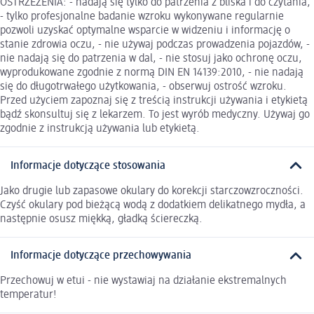
OSTRZEŻENIA: - nadają się tylko do patrzenia z bliska i do czytania,
- tylko profesjonalne badanie wzroku wykonywane regularnie
pozwoli uzyskać optymalne wsparcie w widzeniu i informację o
stanie zdrowia oczu, - nie używaj podczas prowadzenia pojazdów, -
nie nadają się do patrzenia w dal, - nie stosuj jako ochronę oczu,
wyprodukowane zgodnie z normą DIN EN 14139:2010, - nie nadają
się do długotrwałego użytkowania, - obserwuj ostrość wzroku.
Przed użyciem zapoznaj się z treścią instrukcji używania i etykietą
bądź skonsultuj się z lekarzem. To jest wyrób medyczny. Używaj go
zgodnie z instrukcją używania lub etykietą.
Informacje dotyczące stosowania
Jako drugie lub zapasowe okulary do korekcji starczowzroczności.
Czyść okulary pod bieżącą wodą z dodatkiem delikatnego mydła, a
następnie osusz miękką, gładką ściereczką.
Informacje dotyczące przechowywania
Przechowuj w etui - nie wystawiaj na działanie ekstremalnych
temperatur!