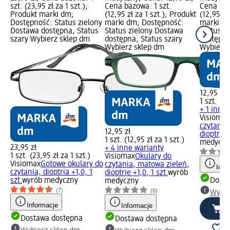
szt. (23,95 zł za 1 szt.);
Cena bazowa: 1 szt.
Cena baz
Produkt marki dm;
(12,95 zł za 1 szt.); Produkt
(12,95 zł
Dostępność: Status zielony
marki dm; Dostępność:
marki dm
Dostawa dostępna, Status
Status zielony Dostawa
Status z
szary Wybierz sklep dm
dostępna, Status szary
dostępna
Wybierz sklep dm
Wybierz 
12,95 zł
1 szt. (12
+ 1 inny 
Visiomax
czytania
12,95 zł
dioptria +
1 szt. (12,95 zł za 1 szt.)
medyczn
23,95 zł
+ 4 inne warianty
1 szt. (23,95 zł za 1 szt.)
Visiomax
Okulary do
Visiomax
Gotowe okulary do
czytania, matowa zieleń,
Info
czytania, dioptria +1,0, 1
dioptrie +1,0, 1 szt.
wyrób
szt.
wyrób medyczny
Dosta
medyczny
(7)
(0)
Wybie
Informacje
Informacje
Dostawa dostępna
Dostawa dostępna