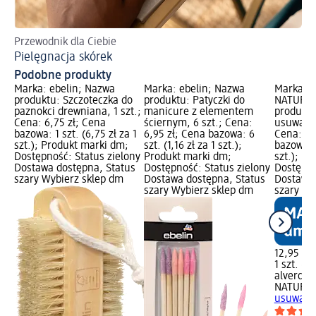
Przewodnik dla Ciebie
Od
Pielęgnacja skórek
Ne
Podobne produkty
Marka: ebelin; Nazwa
Marka: ebelin; Nazwa
Marka: a
produktu: Szczoteczka do
produktu: Patyczki do
NATURKO
paznokci drewniana, 1 szt.;
manicure z elementem
produktu
Cena: 6,75 zł; Cena
ściernym, 6 szt.; Cena:
usuwania
bazowa: 1 szt. (6,75 zł za 1
6,95 zł; Cena bazowa: 6
Cena: 12
szt.); Produkt marki dm;
szt. (1,16 zł za 1 szt.);
bazowa: 1
Dostępność: Status zielony
Produkt marki dm;
szt.); P
Dostawa dostępna, Status
Dostępność: Status zielony
Dostępno
szary Wybierz sklep dm
Dostawa dostępna, Status
Dostawa 
szary Wybierz sklep dm
szary Wy
12,95 zł
1 szt. (12
alverde
NATURK
usuwania