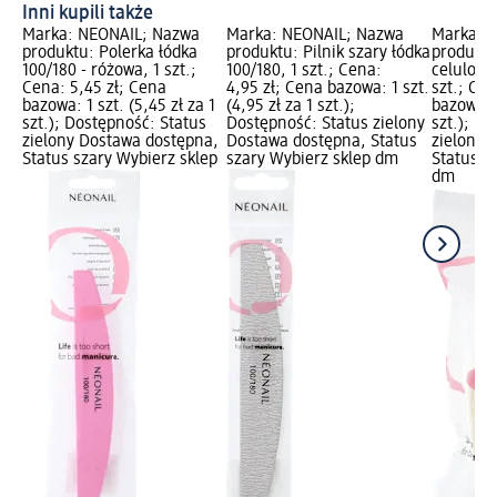
Inni kupili także
Marka: NÉONAIL; Nazwa
Marka: NÉONAIL; Nazwa
Marka: 
produktu: Polerka łódka
produktu: Pilnik szary łódka
produktu
100/180 - różowa, 1 szt.;
100/180, 1 szt.; Cena:
celulozo
Cena: 5,45 zł; Cena
4,95 zł; Cena bazowa: 1 szt.
szt.; Cen
bazowa: 1 szt. (5,45 zł za 1
(4,95 zł za 1 szt.);
bazowa: 1
szt.); Dostępność: Status
Dostępność: Status zielony
szt.); D
zielony Dostawa dostępna,
Dostawa dostępna, Status
zielony 
Status szary Wybierz sklep
szary Wybierz sklep dm
Status s
dm