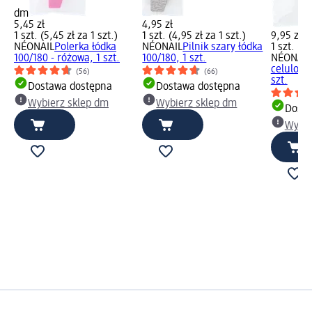
dm
5,45 zł
4,95 zł
1 szt. (5,45 zł za 1 szt.)
1 szt. (4,95 zł za 1 szt.)
9,95 zł
NÉONAIL
Polerka łódka
NÉONAIL
Pilnik szary łódka
1 szt. (9,
100/180 - różowa, 1 szt.
100/180, 1 szt.
NÉONAIL
celulozo
(56)
(66)
szt.
Dostawa dostępna
Dostawa dostępna
Wybierz sklep dm
Wybierz sklep dm
Dosta
Wybie