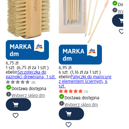
Dosta
Wybie
6,75 zł
1 szt. (6,75 zł za 1 szt.)
6,95 zł
ebelin
Szczoteczka do
6 szt. (1,16 zł za 1 szt.)
paznokci drewniana, 1 szt.
ebelin
Patyczki do manicure
z elementem ściernym, 6
(0)
szt.
Dostawa dostępna
(1)
Wybierz sklep dm
Dostawa dostępna
Wybierz sklep dm