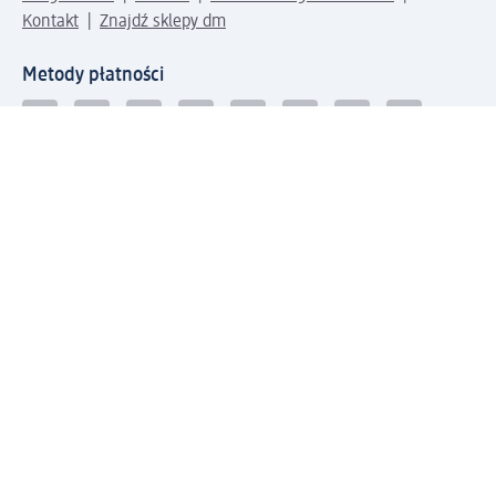
Kontakt
Znajdź sklepy dm
Metody płatności
Połącz się z dm
Pobierz aplikację dm:
© 2026 dm-drogerie markt sp. z o.o.