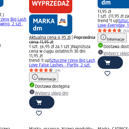
11,95 zł
t.)
1 szt. (11,95 zł za
rzęsy Big Lash
trend !t up
Sztuc
wing, 2 szt.
Love-Everyday, 1
(52
Aktualna cena:
6,95 zł
|
Poprzednia
Informacje
cena:
11,95 zł
a
1 szt. (6,95 zł za 1 szt.)
Najniższa
Dostawa dos
cena w ciągu ostatnich 30 dni
Wybierz skle
11,95 zł
trend !t up
Sztuczne rzęsy Big Lash
Love False Lashes - Partly, 2 szt.
(39)
Informacje
Dostawa dostępna
Wybierz sklep dm