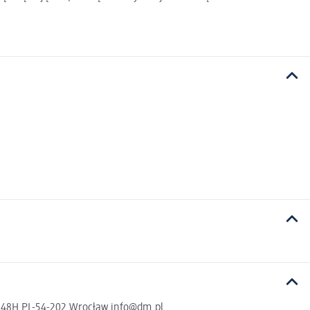
a 48H PL-54-202 Wrocław info@dm.pl