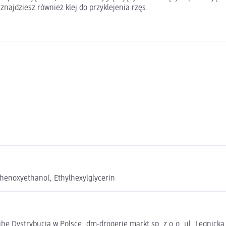
ajdziesz również klej do przyklejenia rzęs.
Phenoxyethanol, Ethylhexylglycerin
e Dystrybucja w Polsce: dm-drogerie markt sp. z o.o. ul. Legnick