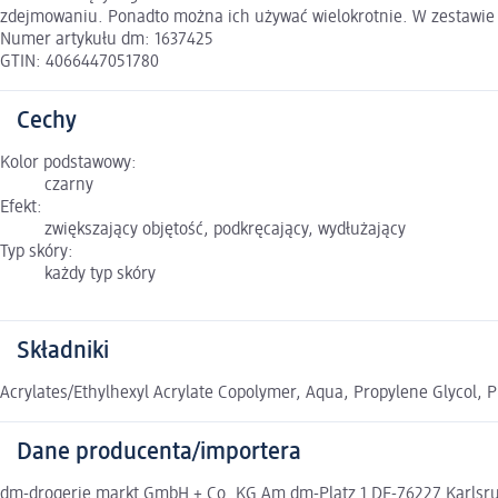
zdejmowaniu. Ponadto można ich używać wielokrotnie. W zestawie zn
Numer artykułu dm: 1637425
GTIN: 4066447051780
Cechy
Kolor podstawowy:
czarny
Efekt:
zwiększający objętość, podkręcający, wydłużający
Typ skóry:
każdy typ skóry
Składniki
Acrylates/Ethylhexyl Acrylate Copolymer, Aqua, Propylene Glycol, 
Dane producenta/importera
dm-drogerie markt GmbH + Co. KG Am dm-Platz 1 DE-76227 Karlsruh