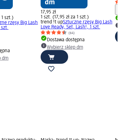
Informa
17,95 zł
1 szt. (17,95 zł za 1 szt.)
 1 szt.)
Dostawa
trend !t up
Sztuczne rzęsy Big Lash
zne rzęsy Big Lash
Love Ready, Set, Lash!, 1 szt.
Wybierz 
 szt.
(64)
)
Dostawa dostępna
Wybierz sklep dm
tępna
p dm