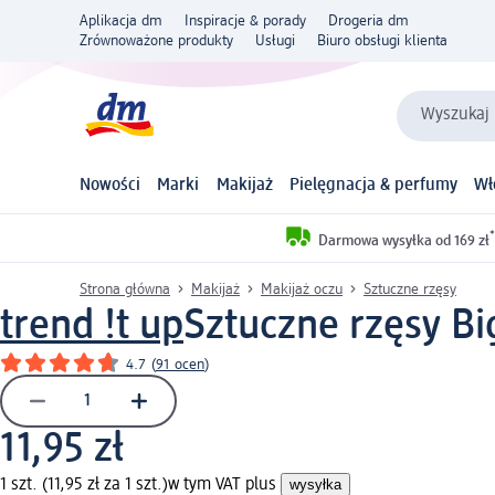
Aplikacja dm
Inspiracje & porady
Drogeria dm
Zrównoważone produkty
Usługi
Biuro obsługi klienta
Wyszukaj 
Nowości
Marki
Makijaż
Pielęgnacja & perfumy
Wł
*
Darmowa wysyłka od 169 zł
Strona główna
Makijaż
Makijaż oczu
Sztuczne rzęsy
trend !t up
Sztuczne rzęsy Big
4.7
(
91 ocen
)
11,95 zł
1 szt. (11,95 zł za 1 szt.)
w tym VAT plus
wysyłka