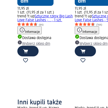
11,95 zł
11,95 zł
1 szt. (11,95 zł za 1 szt.)
1 szt. (11,95 zł za 1 sz
trend !t up
Sztuczne rzęsy Big Lash
trend !t up
Sztuczne 
Love False Lashes -..., 1 szt.
Love False Lashes - S
(64)
(164)
Informacje
Informacje
Dostawa dostępna
Dostawa dostępn
Wybierz sklep dm
Wybierz sklep dm
Inni kupili także