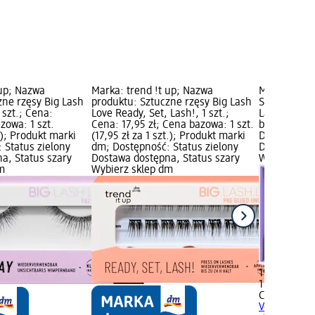
 up; Nazwa
Marka: trend !t up; Nazwa
Marka: CAT
zne rzęsy Big Lash
produktu: Sztuczne rzęsy Big Lash
Sztuczne rz
 szt.; Cena:
Love Ready, Set, Lash!, 1 szt.;
Lashes, 1 sz
azowa: 1 szt.
Cena: 17,95 zł; Cena bazowa: 1 szt.
bazowa: 1 szt
t.); Produkt marki
(17,95 zł za 1 szt.); Produkt marki
Dostępność:
 Status zielony
dm; Dostępność: Status zielony
Dostawa dos
a, Status szary
Dostawa dostępna, Status szary
Wybierz skl
m
Wybierz sklep dm
19,95 zł
1 szt. (19,95
CATRICE
Szt
Volume Lash