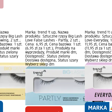
 Nazwa
Marka: trend !t up; Nazwa
Marka: trend !t
rzęsy Big Lash
produktu: Sztuczne rzęsy Big Lash
produktu: Sztuc
wing, 2 szt.;
Love False Lashes - Partly, 2 szt.;
Love-Everyday, 1
bazowa: 1 szt.
Cena: 6,95 zł; Cena bazowa: 1 szt.
11,95 zł; Cena b
Produkt marki
(6,95 zł za 1 szt.); Produkty na
(11,95 zł za 1 sz
tus zielony
wyprzedaży, Produkt marki dm;
dm; Dostępność:
tatus szary
Dostępność: Status zielony
Dostawa dostępn
Dostawa dostępna, Status szary
Wybierz sklep d
Wybierz sklep dm