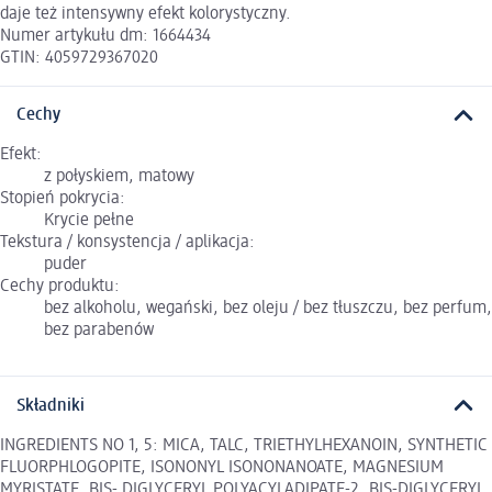
daje też intensywny efekt kolorystyczny.
Numer artykułu dm: 1664434
GTIN: 4059729367020
Cechy
Efekt:
z połyskiem, matowy
Stopień pokrycia:
Krycie pełne
Tekstura / konsystencja / aplikacja:
puder
Cechy produktu:
bez alkoholu, wegański, bez oleju / bez tłuszczu, bez perfum,
bez parabenów
Składniki
INGREDIENTS NO 1, 5: MICA, TALC, TRIETHYLHEXANOIN, SYNTHETIC
FLUORPHLOGOPITE, ISONONYL ISONONANOATE, MAGNESIUM
MYRISTATE, BIS- DIGLYCERYL POLYACYLADIPATE-2, BIS-DIGLYCERYL