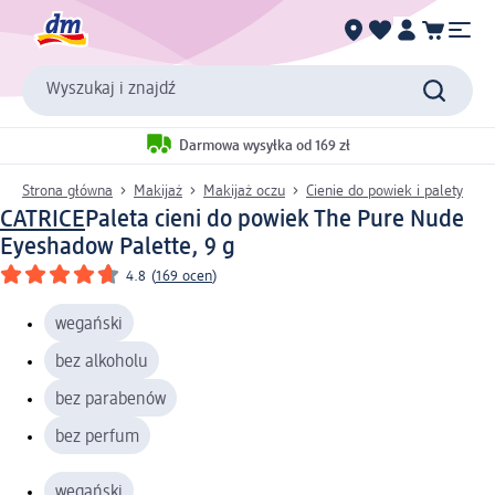
Wyszukaj i znajdź
Darmowa wysyłka od 169 zł
Strona główna
Makijaż
Makijaż oczu
Cienie do powiek i palety
CATRICE
Paleta cieni do powiek The Pure Nude
Eyeshadow Palette, 9 g
4.8
(
169 ocen
)
wegański
bez alkoholu
bez parabenów
bez perfum
wegański