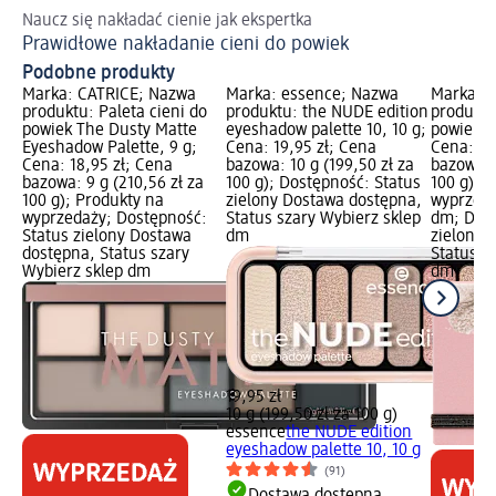
Naucz się nakładać cienie jak ekspertka
Ja
Prawidłowe nakładanie cieni do powiek
Ma
Podobne produkty
Marka: CATRICE; Nazwa
Marka: essence; Nazwa
Marka: t
produktu: Paleta cieni do
produktu: the NUDE edition
produktu
powiek The Dusty Matte
eyeshadow palette 10, 10 g;
powiek N
Eyeshadow Palette, 9 g;
Cena: 19,95 zł; Cena
Cena: 16
Cena: 18,95 zł; Cena
bazowa: 10 g (199,50 zł za
bazowa: 4
bazowa: 9 g (210,56 zł za
100 g); Dostępność: Status
100 g); 
100 g); Produkty na
zielony Dostawa dostępna,
wyprzeda
wyprzedaży; Dostępność:
Status szary Wybierz sklep
dm; Dost
Status zielony Dostawa
dm
zielony 
dostępna, Status szary
Status s
Wybierz sklep dm
dm
19,95 zł
10 g (199,50 zł za 100 g)
essence
the NUDE edition
eyeshadow palette 10, 10 g
(91)