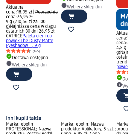
Dostawa dostępna
Wybierz sklep dm
Aktualna
cena:
18,95 zł
|
Poprzednia
cena:
26,95 zł
9 g (210,56 zł za 100
g)
Najniższa cena w ciągu
ostatnich 30 dni 26,95 zł
Aktualna
CATRICE
Paleta cieni do
cena:
16,
powiek The Dusty Matte
cena:
24,
Eyeshadow..., 9 g
4,8 g (35
(165)
g)
Najniż
ostatnich
Dostawa dostępna
trend !t 
Wybierz sklep dm
powiek N
Dosta
Wybie
Inni kupili także
Marka: ebelin
Marka: ebelin; Nazwa
Marka: e
PROFESSIONAL; Nazwa
produktu: Aplikatory, 5 szt.;
produktu