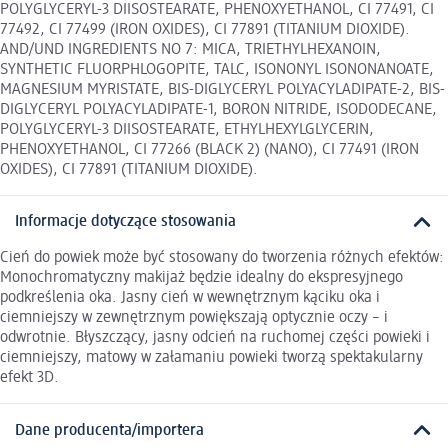
POLYGLYCERYL-3 DIISOSTEARATE, PHENOXYETHANOL, CI 77491, CI
77492, CI 77499 (IRON OXIDES), CI 77891 (TITANIUM DIOXIDE).
AND/UND INGREDIENTS NO 7: MICA, TRIETHYLHEXANOIN,
SYNTHETIC FLUORPHLOGOPITE, TALC, ISONONYL ISONONANOATE,
MAGNESIUM MYRISTATE, BIS-DIGLYCERYL POLYACYLADIPATE-2, BIS-
DIGLYCERYL POLYACYLADIPATE-1, BORON NITRIDE, ISODODECANE,
POLYGLYCERYL-3 DIISOSTEARATE, ETHYLHEXYLGLYCERIN,
PHENOXYETHANOL, CI 77266 (BLACK 2) (NANO), CI 77491 (IRON
OXIDES), CI 77891 (TITANIUM DIOXIDE).
Informacje dotyczące stosowania
Cień do powiek może być stosowany do tworzenia różnych efektów:
Monochromatyczny makijaż będzie idealny do ekspresyjnego
podkreślenia oka. Jasny cień w wewnętrznym kąciku oka i
ciemniejszy w zewnętrznym powiększają optycznie oczy – i
odwrotnie. Błyszczący, jasny odcień na ruchomej części powieki i
ciemniejszy, matowy w załamaniu powieki tworzą spektakularny
efekt 3D.
Dane producenta/importera