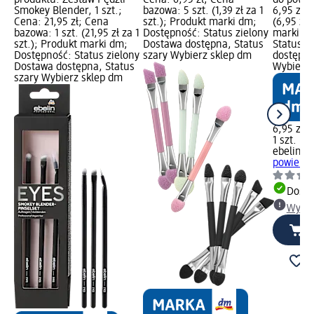
produktu: Zestaw Pędzli
Cena: 6,95 zł; Cena
do powiek
Smokey Blender, 1 szt.;
bazowa: 5 szt. (1,39 zł za 1
6,95 zł; 
Cena: 21,95 zł; Cena
szt.); Produkt marki dm;
(6,95 zł 
bazowa: 1 szt. (21,95 zł za 1
Dostępność: Status zielony
marki dm
szt.); Produkt marki dm;
Dostawa dostępna, Status
Status z
Dostępność: Status zielony
szary Wybierz sklep dm
dostępna
Dostawa dostępna, Status
Wybierz 
szary Wybierz sklep dm
6,95 zł
1 szt. (6,
ebelin
Pę
powiek, 1
Dosta
Wybie