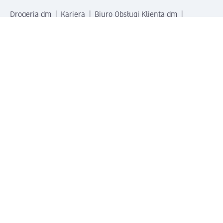
Drogeria dm
Kariera
Biuro Obsługi Klienta dm
Kontakt
Znajdź sklepy dm
Metody płatności
Połącz się z dm
Pobierz aplikację dm: