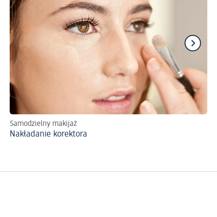
Samodzielny makijaż
Ws
Nakładanie korektora
Ma