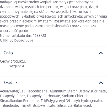
nadając jej nieskazitelny wygląd. Kosmetyk jest odporny na
działanie wody, wysokich temperatur, wilgoci oraz potu, dzięki
czemu utrzymuje się na skórze we wszystkich warunkach
pogodowych. Składniki o właściwościach antyoksydacyjnych chronią
skórę przed niebieskim światłem. Rozświetlający korektor idealnie
maskuje cienie pod oczami i niedoskonałości oraz zmniejsza
widoczność porów.
Numer artykułu dm: 1688728
GTIN: 3616304615054
Cechy
Cechy produktu:
wegański
Składniki
Aqua/Water/Eau, Isododecane, Aluminum Starch Octenylsuccinate,
Dicaprylyl Ether, Dicaprylyl Carbonate, Sodium Chloride,
StearalkoniumBentonite, Tri(Polyglyceryl-3/Lauryl) Hydrogenated
Trilinoleate, Trimethylsiloxysilicate, Silica, 2,3-Butanediol,