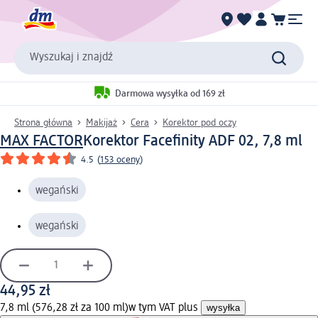
Wyszukaj i znajdź
Darmowa wysyłka od 169 zł
Strona główna
Makijaż
Cera
Korektor pod oczy
MAX FACTOR
Korektor Facefinity ADF 02, 7,8 ml
4.5
(
153 oceny
)
wegański
wegański
44,95 zł
7,8 ml (576,28 zł za 100 ml)
w tym VAT plus
wysyłka