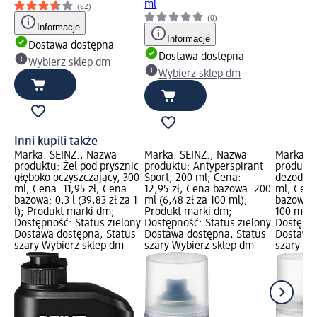
ml
(82)
(0)
Informacje
Informacje
Dostawa dostępna
Dostawa dostępna
Wybierz sklep dm
Wybierz sklep dm
Inni kupili także
Marka: SEINZ.; Nazwa
Marka: SEINZ.; Nazwa
Marka: S
produktu: Żel pod prysznic
produktu: Antyperspirant
produktu
głęboko oczyszczający, 300
Sport, 200 ml; Cena:
dezodora
ml; Cena: 11,95 zł; Cena
12,95 zł; Cena bazowa: 200
ml; Cena
bazowa: 0,3 l (39,83 zł za 1
ml (6,48 zł za 100 ml);
bazowa: 
l); Produkt marki dm;
Produkt marki dm;
100 ml);
Dostępność: Status zielony
Dostępność: Status zielony
Dostępno
Dostawa dostępna, Status
Dostawa dostępna, Status
Dostawa 
szary Wybierz sklep dm
szary Wybierz sklep dm
szary Wy