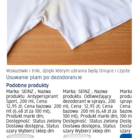
Wskazówki i triki, dzięki którym ubrania będą lśniące i czyste
Usuwanie plam po dezodorancie
Podobne produkty
Marka: SEINZ.; Nazwa
Marka: SEINZ.; Nazwa
Marka: B
produktu: Antyperspirant
produktu: Odświeżający
produktu
Sport, 200 ml; Cena:
dezodorant w sprayu, 200
sprayu E
12,95 zł; Cena bazowa: 200
ml; Cena: 12,95 zł; Cena
Cena: 5,
ml (6,48 zł za 100 ml);
bazowa: 200 ml (6,48 zł za
bazowa: 
Produkt marki dm;
100 ml); Produkt marki dm;
100 ml);
Dostępność: Status zielony
Dostępność: Status zielony
Dostępno
Dostawa dostępna, Status
Dostawa dostępna, Status
Dostawa 
szary Wybierz sklep dm
szary Wybierz sklep dm
szary Wy