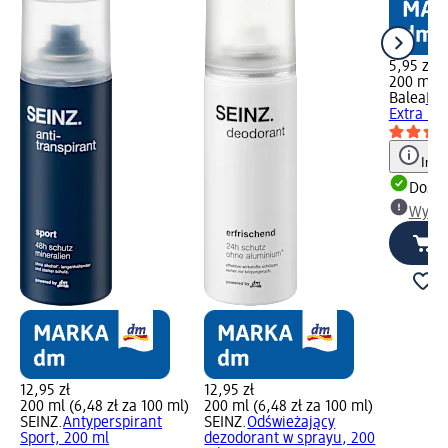
5,95 zł
200 ml (2
Balea
Dez
Extra Dr
Info
Dosta
Wybie
12,95 zł
12,95 zł
200 ml (6,48 zł za 100 ml)
200 ml (6,48 zł za 100 ml)
SEINZ.
Antyperspirant
SEINZ.
Odświeżający
Sport, 200 ml
dezodorant w sprayu, 200