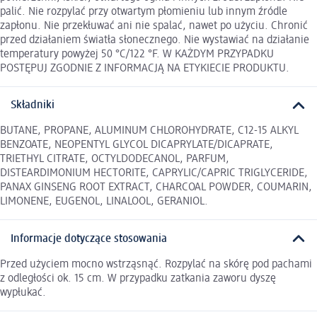
palić. Nie rozpylać przy otwartym płomieniu lub innym źródle
zapłonu. Nie przekłuwać ani nie spalać, nawet po użyciu. Chronić
przed działaniem światła słonecznego. Nie wystawiać na działanie
temperatury powyżej 50 °C/122 °F. W KAŻDYM PRZYPADKU
POSTĘPUJ ZGODNIE Z INFORMACJĄ NA ETYKIECIE PRODUKTU.
Składniki
BUTANE, PROPANE, ALUMINUM CHLOROHYDRATE, C12-15 ALKYL
BENZOATE, NEOPENTYL GLYCOL DICAPRYLATE/DICAPRATE,
TRIETHYL CITRATE, OCTYLDODECANOL, PARFUM,
DISTEARDIMONIUM HECTORITE, CAPRYLIC/CAPRIC TRIGLYCERIDE,
PANAX GINSENG ROOT EXTRACT, CHARCOAL POWDER, COUMARIN,
LIMONENE, EUGENOL, LINALOOL, GERANIOL.
Informacje dotyczące stosowania
Przed użyciem mocno wstrząsnąć. Rozpylać na skórę pod pachami
z odległości ok. 15 cm. W przypadku zatkania zaworu dyszę
wypłukać.