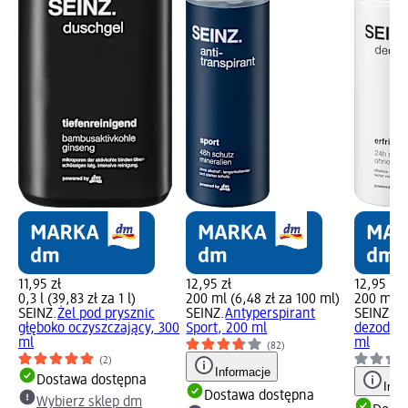
11,95 zł
12,95 zł
12,95 zł
0,3 l (39,83 zł za 1 l)
200 ml (6,48 zł za 100 ml)
200 ml (6
SEINZ.
Żel pod prysznic
SEINZ.
Antyperspirant
SEINZ.
Od
głęboko oczyszczający, 300
Sport, 200 ml
dezodora
ml
ml
(82)
(2)
Informacje
Dostawa dostępna
Info
Dostawa dostępna
Wybierz sklep dm