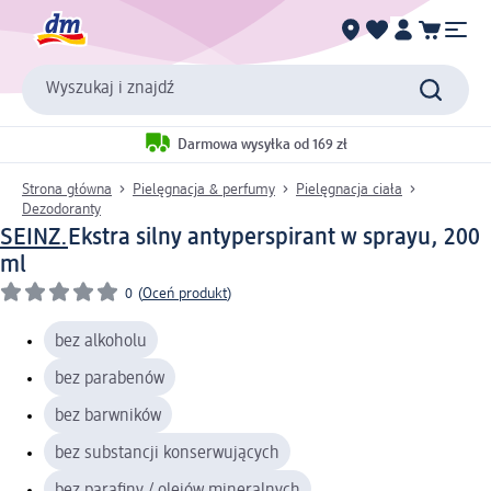
Wyszukaj i znajdź
Darmowa wysyłka od 169 zł
Strona główna
Pielęgnacja & perfumy
Pielęgnacja ciała
Dezodoranty
SEINZ.
Ekstra silny antyperspirant w sprayu, 200
ml
0
(
Oceń produkt
)
bez alkoholu
bez parabenów
bez barwników
bez substancji konserwujących
bez parafiny / olejów mineralnych