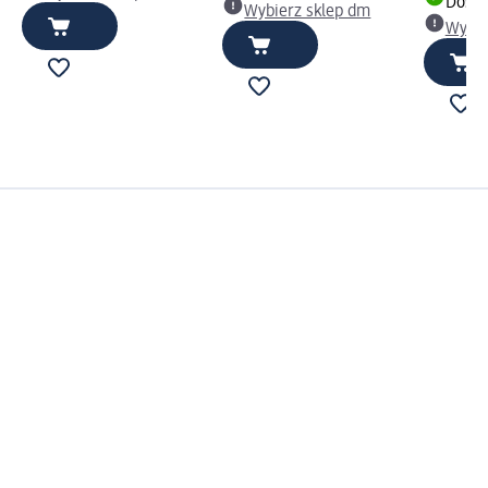
Dosta
Wybierz sklep dm
Wybie