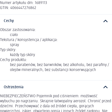
Numer artykułu dm: 1689113
GTIN: 4066447276862
Cechy
Obszar zastosowania:
ciało
Tekstura / konsystencja / aplikacja:
spray
Typ skóry:
każdy typ skóry
Cechy produktu:
bez parabenów, bez barwników, bez alkoholu, bez parafiny /
olejów mineralnych, bez substancji konserwujących
Ostrzeżenia
NIEBEZPIECZEŃSTWO Pojemnik pod ciśnieniem: możliwość
wybuchu po nagrzaniu. Skrajnie łatwopalny aerozol. Chronić przed
dziećmi. Przechowywać z dala od źródeł ciepła, gorących
powierzchni, iskier, otwartego ognia i innych źródeł zapłonu. Nie