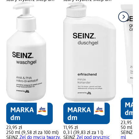
23,95 zł
23,95 zł
11,95 zł
50 ml (47
250 ml (9,58 zł za 100 ml)
0,3 l (39,83 zł za 1 l)
SEINZ.
Kr
SEINZ.
Żel do mycia twarzy,
SEINZ.
Żel pod prysznic
ml