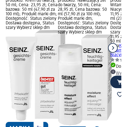
produktu: Krem do twarzy,
produktu: Nawilżający żel
produktu
50 ml; Cena: 23,95 zł; Cena
do twarzy, 50 ml; Cena:
Witamin
bazowa: 50 ml (47,90 zł za
28,95 zł; Cena bazowa: 50
Niacynam
100 ml); Produkt marki dm;
ml (57,90 zł za 100 ml);
11,95 zł
Dostępność: Status zielony
Produkt marki dm;
ml (23,90
Dostawa dostępna, Status
Dostępność: Status zielony
Dostępno
szary Wybierz sklep dm
Dostawa dostępna, Status
Dostawa 
szary Wybierz sklep dm
szary Wy
11,95 zł
50 ml (23
ziaja
Kre
Witamin
Niacynam
Dosta
Wybie