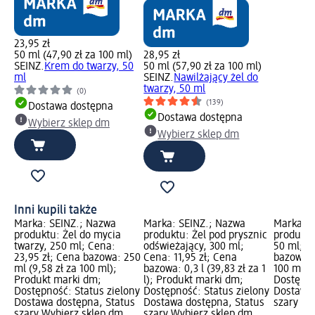
23,95 zł
50 ml (47,90 zł za 100 ml)
28,95 zł
SEINZ.
Krem do twarzy, 50
50 ml (57,90 zł za 100 ml)
ml
SEINZ.
Nawilżający żel do
twarzy, 50 ml
(0)
(139)
Dostawa dostępna
Dostawa dostępna
Wybierz sklep dm
Wybierz sklep dm
Inni kupili także
Marka: SEINZ.; Nazwa
Marka: SEINZ.; Nazwa
Marka: S
produktu: Żel do mycia
produktu: Żel pod prysznic
produktu
twarzy, 250 ml; Cena:
odświeżający, 300 ml;
50 ml; C
23,95 zł; Cena bazowa: 250
Cena: 11,95 zł; Cena
bazowa: 
ml (9,58 zł za 100 ml);
bazowa: 0,3 l (39,83 zł za 1
100 ml);
Produkt marki dm;
l); Produkt marki dm;
Dostępno
Dostępność: Status zielony
Dostępność: Status zielony
Dostawa 
Dostawa dostępna, Status
Dostawa dostępna, Status
szary Wy
szary Wybierz sklep dm
szary Wybierz sklep dm