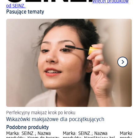
Więcej produktów
od SEINZ.
Pasujące tematy
Perfekcyjny makijaż krok po kroku
Dl
Wskazówki makijażowe dla początkujących
Se
Podobne produkty
Marka: SEINZ.; Nazwa
Marka: SEINZ.; Nazwa
Marka: z