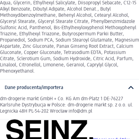
Aqua, Glycerin, Ethylhexyl Salicylate, Diisopropyl Sebacate, C12-15
Alkyl Benzoate, Dibutyl Adipate, Alcohol Denat., Butyl
Methoxydibenzoylmethane, Behenyl Alcohol, Cetearyl Alcohol,
Glyceryl Stearate, Glyceryl Stearate Citrate, Phenylbenzimidazole
Sulfonic Acid, Panthenol, Bis-Ethylhexyloxyphenol Methoxyphenyl
Triazine, Ethylhexyl Triazone, Butyrospermum Parkii Butter,
Propanediol, Sodium PCA, Sodium Stearoyl Glutamate, Magnesium
Aspartate, Zinc Gluconate, Panax Ginseng Root Extract, Calcium
Gluconate, Copper Gluconate, Tetrasodium EDTA, Potassium
Citrate, Sclerotium Gum, Sodium Hydroxide, Citric Acid, Parfum,
Linalool, Citronellol, Limonene, Geraniol, Caprylyl Glycol,
Phenoxyethanol.
Dane producenta/importera
dm-drogerie markt GmbH + Co. KG Am dm-Platz 1 DE-76227
Karlsruhe Dystrybucja w Polsce: dm-drogerie markt sp. z o.o. ul.
Legnicka 48H PL-54-202 Wrocław info@dm.pl