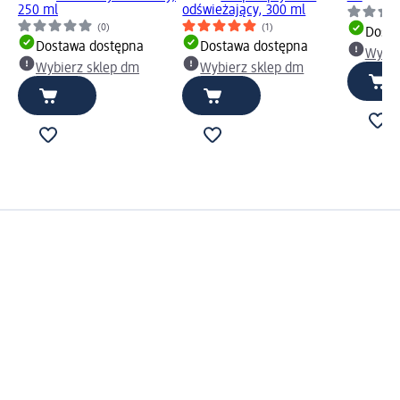
250 ml
odświeżający, 300 ml
(0)
(1)
Dosta
Dostawa dostępna
Dostawa dostępna
Wybie
Wybierz sklep dm
Wybierz sklep dm