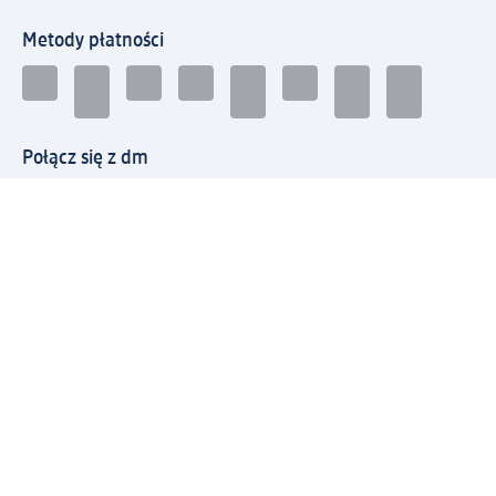
Metody płatności
Połącz się z dm
Pobierz aplikację dm:
© 2026 dm-drogerie markt sp. z o.o.