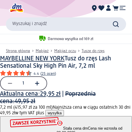
Wyszukaj i znajdź
Darmowa wysyłka od 169 zł
Strona główna
Makijaż
Makijaż oczu
Tusze do rzęs
MAYBELLINE NEW YORK
Tusz do rzęs Lash
Sensational Sky High Pin Air, 7,2 ml
4.4
(
25 ocen
)
Aktualna cena:
29,95 zł
|
Poprzednia
cena:
49,95 zł
7,2 ml (415,97 zł za 100 ml)
Najniższa cena w ciągu ostatnich 30 dni
49,95 zł
w tym VAT plus
wysyłka
Stała cena dm
Cena nie wzrosła od