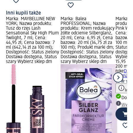
Inni kupili także
Marka: MAYBELLINE NEW
Marka: Balea
Marka: n
YORK; Nazwa produktu:
PROFESSIONAL; Nazwa
produktu
Tusz do rzęs Lash
produktu: Krem redukujący
Pink Wom
Sensational Sky High Plum
żółte odcienie Silberglanz,
Cena: 15
Twilight, 7 ml; Cena:
20 ml; Cena: 6,95 zł; Cena
bazowa: 
44,95 zł; Cena bazowa: 7
bazowa: 20 ml (34,75 zł za
100 ml);
ml (642,14 zł za 100 ml);
100 ml); Produkt marki dm;
Status z
Dostępność: Status zielony
Dostępność: Status zielony
dostępna
Dostawa dostępna, Status
Dostawa dostępna, Status
Wybierz 
szary Wybierz sklep dm
szary Wybierz sklep dm
15,95 zł
200 ml (7
nike
Dezo
Woman S
Info
Dosta
Wybie