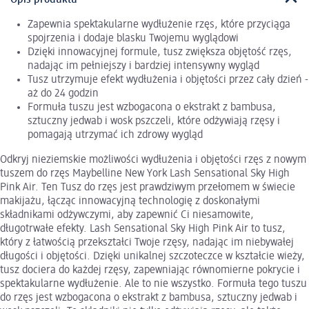
Zapewnia spektakularne wydłużenie rzęs, które przyciąga
spojrzenia i dodaje blasku Twojemu wyglądowi
Dzięki innowacyjnej formule, tusz zwiększa objętość rzęs,
nadając im pełniejszy i bardziej intensywny wygląd
Tusz utrzymuje efekt wydłużenia i objętości przez cały dzień -
aż do 24 godzin
Formuła tuszu jest wzbogacona o ekstrakt z bambusa,
sztuczny jedwab i wosk pszczeli, które odżywiają rzęsy i
pomagają utrzymać ich zdrowy wygląd
Odkryj nieziemskie możliwości wydłużenia i objętości rzęs z nowym
tuszem do rzęs Maybelline New York Lash Sensational Sky High
Pink Air. Ten Tusz do rzęs jest prawdziwym przełomem w świecie
makijażu, łącząc innowacyjną technologię z doskonałymi
składnikami odżywczymi, aby zapewnić Ci niesamowite,
długotrwałe efekty. Lash Sensational Sky High Pink Air to tusz,
który z łatwością przekształci Twoje rzęsy, nadając im niebywałej
długości i objętości. Dzięki unikalnej szczoteczce w kształcie wieży,
tusz dociera do każdej rzęsy, zapewniając równomierne pokrycie i
spektakularne wydłużenie. Ale to nie wszystko. Formuła tego tuszu
do rzęs jest wzbogacona o ekstrakt z bambusa, sztuczny jedwab i