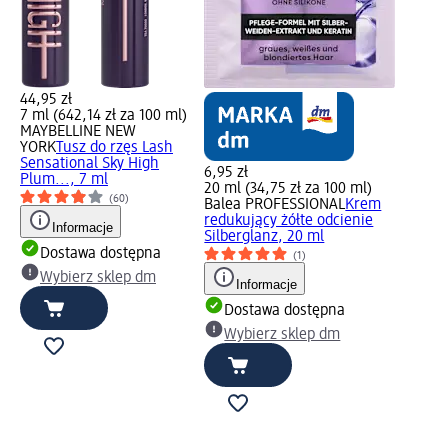
44,95 zł
7 ml (642,14 zł za 100 ml)
MAYBELLINE NEW
YORK
Tusz do rzęs Lash
Sensational Sky High
6,95 zł
Plum..., 7 ml
20 ml (34,75 zł za 100 ml)
(60)
Balea PROFESSIONAL
Krem
redukujący żółte odcienie
Informacje
Silberglanz, 20 ml
Dostawa dostępna
(1)
Wybierz sklep dm
Informacje
Dostawa dostępna
Wybierz sklep dm