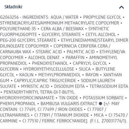
Składniki
G2043256 - INGREDIENTS: AQUA / WATER • PROPYLENE GLYCOL •
STYRENE/ACRYLATES/AMMONIUM METHACRYLATE COPOLYMER •
POLYURETHANE-35 • CERA ALBA / BEESWAX • SYNTHETIC
FLUORPHLOGOPITE • GLYCERYL STEARATE • CETYL ALCOHOL •
PEG-200 GLYCERYL STEARATE • ETHYLENEDIAMINE/STEARYL DIMER
DILINOLEATE COPOLYMER • COPERNICIA CERIFERA CERA /
CARNAUBA WAX • STEARIC ACID • PALMITIC ACID • ETHYLENE/VA
COPOLYMER • ALCOHOL DENAT. • PARAFFIN • AMINOMETHYL
PROPANEDIOL • PHENOXYETHANOL • CAPRYLYL GLYCOL •
GLYCERIN • HYDROXYETHYLCELLULOSE • SILICA • BUTYLENE
GLYCOL • KAOLIN • METHYLPROPANEDIOL • RAYON • XANTHAN
GUM • CAPRYLIC/CAPRIC TRIGLYCERIDE • SODIUM LAURETH
SULFATE • MYRISTIC ACID • DISODIUM EDTA • TETRASODIUM EDTA
• PENTAERYTHRITYL TETRA-DI-T-BUTYL
HYDROXYHYDROCINNAMATE • TIN OXIDE • POTASSIUM SORBATE •
PHENYLPROPANOL • BAMBUSA VULGARIS EXTRACT ● [+/- MAY
CONTAIN: CI 77491, CI 77499 / IRON OXIDES • CI 77007 /
ULTRAMARINES • CI 77891 / TITANIUM DIOXIDE • MICA • CI 75470 /
CARMINE • CI 77510 / FERRIC FERROCYANIDE]. (F.I.L. Z70031776/1).