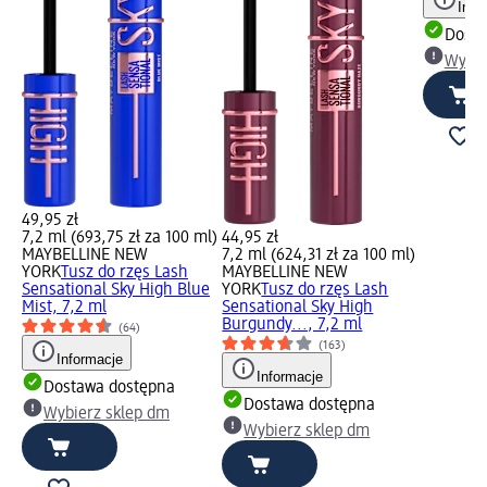
Info
Dosta
Wybie
49,95 zł
7,2 ml (693,75 zł za 100 ml)
44,95 zł
MAYBELLINE NEW
7,2 ml (624,31 zł za 100 ml)
YORK
Tusz do rzęs Lash
MAYBELLINE NEW
Sensational Sky High Blue
YORK
Tusz do rzęs Lash
Mist, 7,2 ml
Sensational Sky High
Burgundy..., 7,2 ml
(64)
(163)
Informacje
Informacje
Dostawa dostępna
Dostawa dostępna
Wybierz sklep dm
Wybierz sklep dm