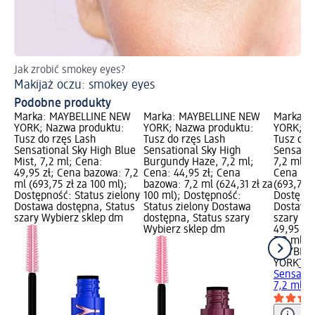
Jak zrobić smokey eyes?
Ins
Makijaż oczu: smokey eyes
Pr
Podobne produkty
Marka: MAYBELLINE NEW
Marka: MAYBELLINE NEW
Marka: 
YORK; Nazwa produktu:
YORK; Nazwa produktu:
YORK; N
Tusz do rzęs Lash
Tusz do rzęs Lash
Tusz do r
Sensational Sky High Blue
Sensational Sky High
Sensatio
Mist, 7,2 ml; Cena:
Burgundy Haze, 7,2 ml;
7,2 ml; C
49,95 zł; Cena bazowa: 7,2
Cena: 44,95 zł; Cena
Cena baz
ml (693,75 zł za 100 ml);
bazowa: 7,2 ml (624,31 zł za
(693,75 z
Dostępność: Status zielony
100 ml); Dostępność:
Dostępno
Dostawa dostępna, Status
Status zielony Dostawa
Dostawa 
szary Wybierz sklep dm
dostępna, Status szary
szary Wy
Wybierz sklep dm
49,95 zł
7,2 ml (6
MAYBELL
YORK
Tus
Sensatio
7,2 ml