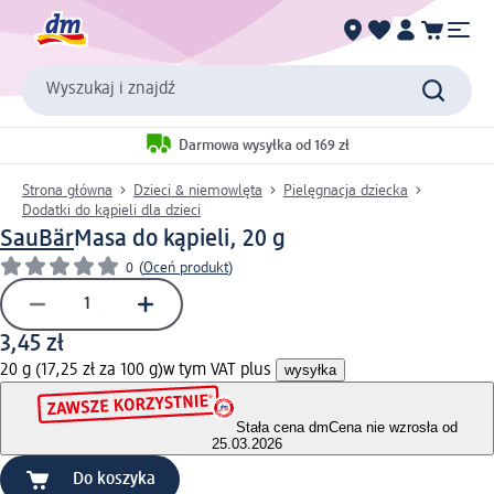
Wyszukaj i znajdź
Darmowa wysyłka od 169 zł
Strona główna
Dzieci & niemowlęta
Pielęgnacja dziecka
Dodatki do kąpieli dla dzieci
SauBär
Masa do kąpieli, 20 g
0
(
Oceń produkt
)
3,45 zł
20 g (17,25 zł za 100 g)
w tym VAT plus
wysyłka
Stała cena dm
Cena nie wzrosła od
25.03.2026
Do koszyka