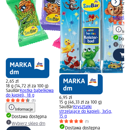
8,45 zł
10 szt. (0
SauBär
T
kąpieli, 1
Info
Dosta
Wybie
2,65 zł
18 g (14,72 zł za 100 g)
SauBär
Kostka bąbelkowa
do kąpieli, 18 g
6,95 zł
(5)
15 g (46,33 zł za 100 g)
SauBär
Kryształki
Informacje
strzelające do kąpieli, 3x5g,
15 g
Dostawa dostępna
(1)
Wybierz sklep dm
Dostawa dostępna