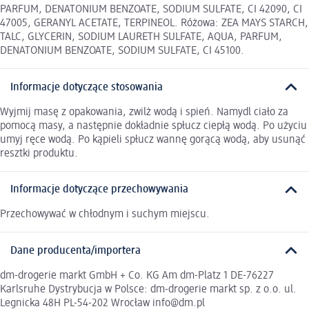
PARFUM, DENATONIUM BENZOATE, SODIUM SULFATE, CI 42090, CI
47005, GERANYL ACETATE, TERPINEOL. Różowa: ZEA MAYS STARCH,
TALC, GLYCERIN, SODIUM LAURETH SULFATE, AQUA, PARFUM,
DENATONIUM BENZOATE, SODIUM SULFATE, CI 45100.
Informacje dotyczące stosowania
Wyjmij masę z opakowania, zwilż wodą i spień. Namydl ciało za
pomocą masy, a następnie dokładnie spłucz ciepłą wodą. Po użyciu
umyj ręce wodą. Po kąpieli spłucz wannę gorącą wodą, aby usunąć
resztki produktu.
Informacje dotyczące przechowywania
Przechowywać w chłodnym i suchym miejscu.
Dane producenta/importera
dm-drogerie markt GmbH + Co. KG Am dm-Platz 1 DE-76227
Karlsruhe Dystrybucja w Polsce: dm-drogerie markt sp. z o.o. ul.
Legnicka 48H PL-54-202 Wrocław info@dm.pl