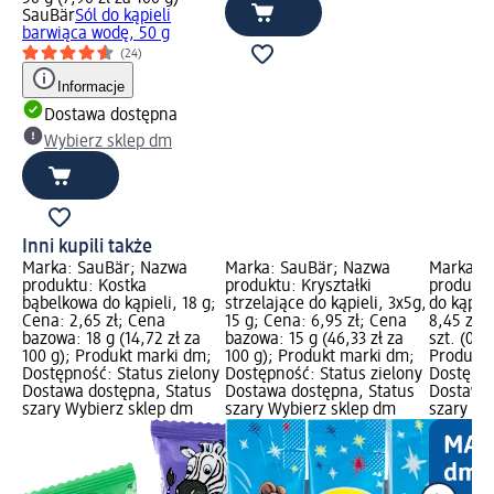
SauBär
Sól do kąpieli
barwiąca wodę, 50 g
(24)
Informacje
Dostawa dostępna
Wybierz sklep dm
Inni kupili także
Marka: SauBär; Nazwa
Marka: SauBär; Nazwa
Marka: 
produktu: Kostka
produktu: Kryształki
produktu
bąbelkowa do kąpieli, 18 g;
strzelające do kąpieli, 3x5g,
do kąpiel
Cena: 2,65 zł; Cena
15 g; Cena: 6,95 zł; Cena
8,45 zł;
bazowa: 18 g (14,72 zł za
bazowa: 15 g (46,33 zł za
szt. (0,85
100 g); Produkt marki dm;
100 g); Produkt marki dm;
Produkt 
Dostępność: Status zielony
Dostępność: Status zielony
Dostępno
Dostawa dostępna, Status
Dostawa dostępna, Status
Dostawa 
szary Wybierz sklep dm
szary Wybierz sklep dm
szary Wy