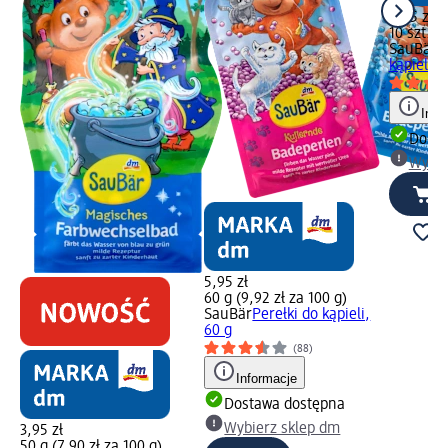
8,45 zł
10 szt. (0
SauBär
T
kąpieli, 1
Info
Dosta
Wybie
5,95 zł
60 g (9,92 zł za 100 g)
SauBär
Perełki do kąpieli,
60 g
(88)
Informacje
Dostawa dostępna
Wybierz sklep dm
3,95 zł
50 g (7,90 zł za 100 g)