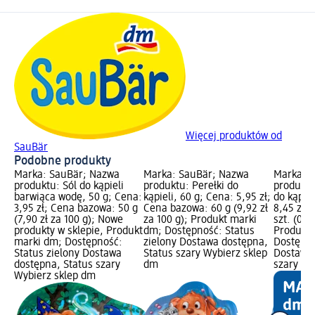
Więcej produktów od
SauBär
Podobne produkty
Marka: SauBär; Nazwa
Marka: SauBär; Nazwa
Marka: 
produktu: Sól do kąpieli
produktu: Perełki do
produktu
barwiąca wodę, 50 g; Cena:
kąpieli, 60 g; Cena: 5,95 zł;
do kąpiel
3,95 zł; Cena bazowa: 50 g
Cena bazowa: 60 g (9,92 zł
8,45 zł;
(7,90 zł za 100 g); Nowe
za 100 g); Produkt marki
szt. (0,85
produkty w sklepie, Produkt
dm; Dostępność: Status
Produkt 
marki dm; Dostępność:
zielony Dostawa dostępna,
Dostępno
Status zielony Dostawa
Status szary Wybierz sklep
Dostawa 
dostępna, Status szary
dm
szary Wy
Wybierz sklep dm