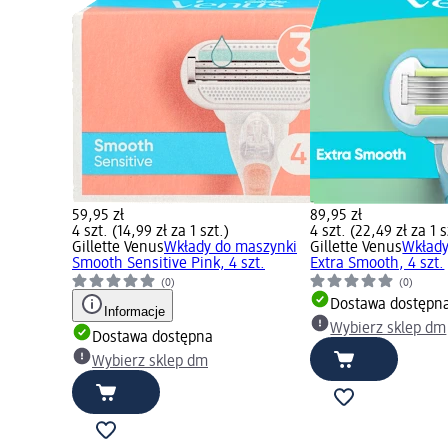
59,95 zł
89,95 zł
4 szt. (14,99 zł za 1 szt.)
4 szt. (22,49 zł za 1 s
Gillette Venus
Wkłady do maszynki
Gillette Venus
Wkłady
Smooth Sensitive Pink, 4 szt.
Extra Smooth, 4 szt.
(0)
(0)
Dostawa dostępn
Informacje
Wybierz sklep dm
Dostawa dostępna
Wybierz sklep dm