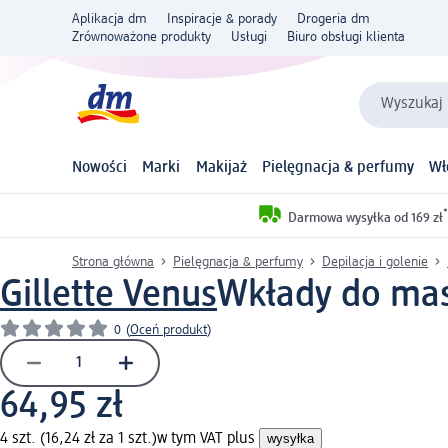
Aplikacja dm
Inspiracje & porady
Drogeria dm
Zrównoważone produkty
Usługi
Biuro obsługi klienta
Wyszukaj 
Nowości
Marki
Makijaż
Pielęgnacja & perfumy
Wł
*
Darmowa wysyłka od 169 zł
Strona główna
Pielęgnacja & perfumy
Depilacja i golenie
Gillette Venus
Wkłady do masz
0
(
Oceń produkt
)
64,95 zł
4 szt. (16,24 zł za 1 szt.)
w tym VAT plus
wysyłka