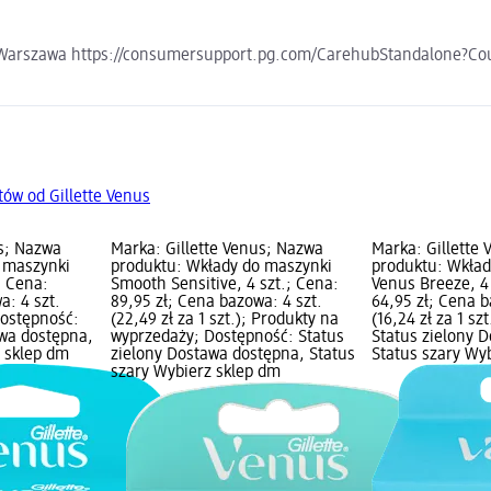
872 Warszawa https://consumersupport.pg.com/CarehubStandalone
ów od Gillette Venus
us; Nazwa
Marka: Gillette Venus; Nazwa
Marka: Gillette
 maszynki
produktu: Wkłady do maszynki
produktu: Wkład
; Cena:
Smooth Sensitive, 4 szt.; Cena:
Venus Breeze, 4 
a: 4 szt.
89,95 zł; Cena bazowa: 4 szt.
64,95 zł; Cena b
 Dostępność:
(22,49 zł za 1 szt.); Produkty na
(16,24 zł za 1 sz
awa dostępna,
wyprzedaży; Dostępność: Status
Status zielony 
z sklep dm
zielony Dostawa dostępna, Status
Status szary Wy
szary Wybierz sklep dm