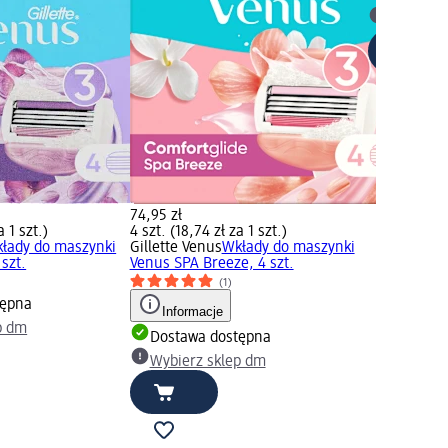
Wybierz 
74,95 zł
a 1 szt.)
4 szt. (18,74 zł za 1 szt.)
łady do maszynki
Gillette Venus
Wkłady do maszynki
szt.
Venus SPA Breeze, 4 szt.
(1)
tępna
Informacje
p dm
Dostawa dostępna
Wybierz sklep dm