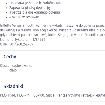
Dopasowuje sie do kształtów ciała
Zapewnia gładką depilację
3 ostrza dla doskonałego golenia
4 sztuki w zestawie
Gillette Venus Smooth wymienne wkłady maszynki do golenia przeznac
delikatnej i wrażliwej kobiecej skórze. Wkład z 3 ostrzami idealnie
gdy niebieski pasek straci swój kolor. Sięgnij po Venus Smooth marki 
Numer artykułu dm: 1784554
GTIN: 3014260262709
Cechy
Obszar zastosowania:
ciało
Składniki
PEG-115M, PEG-7M, PEG-100, Silica, Pentaerythrityl Tetra-Di-T-Butyl