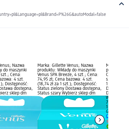
?Country=pl&Language=pl&Brand=P%26G&autoModal=false
 Venus; Nazwa
Marka: Gillette Venus; Nazwa
Marka: Gill
y do maszynki
produktu: Wkłady do maszynki
produktu: M
szt.; Cena:
Venus SPA Breeze, 4 szt.; Cena:
Comfort Gli
azowa: 4 szt.
74,95 zł; Cena bazowa: 4 szt.
szt.; Cena:
t.); Dostępność:
(18,74 zł za 1 szt.); Dostępność:
1 szt. (79,95
Dostawa dostępna,
Status zielony Dostawa dostępna,
Dostępność:
bierz sklep dm
Status szary Wybierz sklep dm
Dostawa dos
Wybierz skl
79,95 zł
1 szt. (79,95
Gillette Ven
Comfort Glid
Dostawa