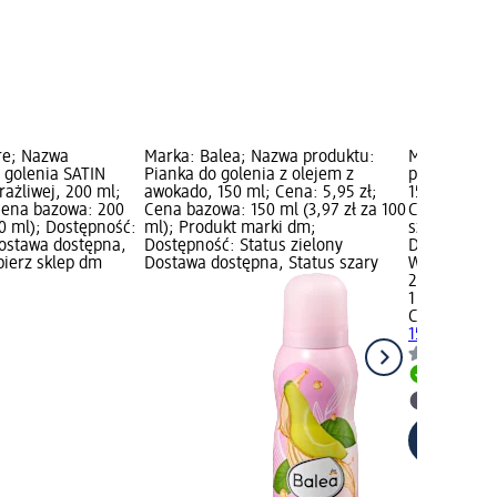
re; Nazwa
Marka: Balea; Nazwa produktu:
Marka: CUR
 golenia SATIN
Pianka do golenia z olejem z
produktu: S
rażliwej, 200 ml;
awokado, 150 ml; Cena: 5,95 zł;
1560 Blister,
 Cena bazowa: 200
Cena bazowa: 150 ml (3,97 zł za 100
Cena bazowa:
00 ml); Dostępność:
ml); Produkt marki dm;
szt.); Dostę
Dostawa dostępna,
Dostępność: Status zielony
Dostawa dos
bierz sklep dm
Dostawa dostępna, Status szary
Wybierz skl
23,95 zł
1 szt. (23,95
CURAPROX
1560 Blister,
Dostawa
Wybierz 