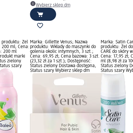
Wybierz sklep dm
 produktu: Żel
Marka: Gillette Venus; Nazwa
Marka: Satin Ca
, 200 ml; Cena:
produktu: Wkłady do maszynki do
produktu: Żel do
a: 200 ml
golenia okolic intymnych, 3 szt.;
CARE do skóry w
 Produkt marki
Cena: 69,95 zł; Cena bazowa: 3 szt.
Cena: 17,95 zł;
tus zielony
(23,32 zł za 1 szt.); Dostępność:
ml (8,98 zł za 1
tatus szary
Status zielony Dostawa dostępna,
Status zielony 
Status szary Wybierz sklep dm
Status szary Wy