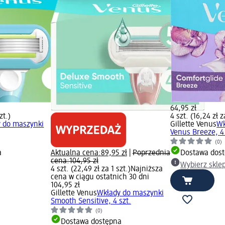
64,95 zł
zt.)
4 szt. (16,24 zł z
 do maszynki
Gillette Venus
Wk
Venus Breeze, 4 
(0)
a
Aktualna cena:
89,95 zł
|
Poprzednia
Dostawa dos
cena:
104,95 zł
Wybierz skle
4 szt. (22,49 zł za 1 szt.)
Najniższa
cena w ciągu ostatnich 30 dni
104,95 zł
Gillette Venus
Wkłady do maszynki
Smooth Sensitive, 4 szt.
(0)
Dostawa dostępna