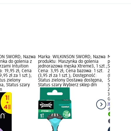
SON SWORD; Nazwa
Marka: WILKINSON SWORD; Nazwa
Marka: Gill
nka do golenia z
produktu: Maszynka do golenia
produktu: M
zami Intuition
jednorazowa męska Xtreme3, 1 szt.;
Smooth Miam
a: 19,95 zł; Cena
Cena: 3,95 zł; Cena bazowa: 1 szt.
24,95 zł; Ce
9,95 zł za 1 szt.);
(3,95 zł za 1 szt.); Dostępność:
(8,32 zł za 
tus zielony
Status zielony Dostawa dostępna,
Status ziel
a, Status szary
Status szary Wybierz sklep dm
Status szar
m
24,95 zł
3 szt. (8,32 
Gillette Ven
jednorazowe
Dostawa
Wybierz 