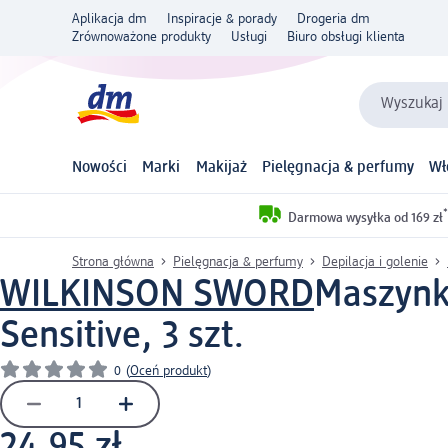
Aplikacja dm
Inspiracje & porady
Drogeria dm
Zrównoważone produkty
Usługi
Biuro obsługi klienta
Wyszukaj 
Nowości
Marki
Makijaż
Pielęgnacja & perfumy
Wł
*
Darmowa wysyłka od 169 zł
Strona główna
Pielęgnacja & perfumy
Depilacja i golenie
WILKINSON SWORD
Maszynk
Sensitive, 3 szt.
0
(
Oceń produkt
)
24,95 zł