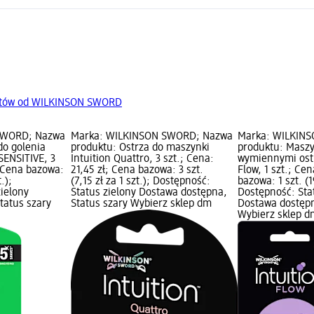
któw od WILKINSON SWORD
SWORD; Nazwa
Marka: WILKINSON SWORD; Nazwa
Marka: WILKIN
do golenia
produktu: Ostrza do maszynki
produktu: Maszy
ENSITIVE, 3
Intuition Quattro, 3 szt.; Cena:
wymiennymi ostr
; Cena bazowa:
21,45 zł; Cena bazowa: 3 szt.
Flow, 1 szt.; Cen
t.);
(7,15 zł za 1 szt.); Dostępność:
bazowa: 1 szt. (1
zielony
Status zielony Dostawa dostępna,
Dostępność: Sta
tatus szary
Status szary Wybierz sklep dm
Dostawa dostępn
Wybierz sklep d