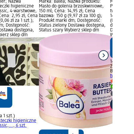
her; Nazwa
Marka: Balea; Nazwa produktu:
Marka: Bale
eczki higieniczne
Masło do golenia brzoskwiniowe,
Plastry z wo
ssic, 4-warstwowe,
150 ml; Cena: 14,95 zł; Cena
twarzy na z
 Cena: 2,95 zł; Cena
bazowa: 150 g (9,97 zł za 100 g);
14,95 zł; Ce
0,06 zł za 1 szt.);
Produkt marki dm; Dostępność:
(0,75 zł za 
m; Dostępność:
Status zielony Dostawa dostępna,
dm; Dostępn
Dostawa dostępna,
Status szary Wybierz sklep dm
Dostawa dos
bierz sklep dm
Wybierz skl
14,95 zł
20 szt. (0,75
Balea
Plastr
twarzy na z
Dostawa
Wybierz 
a 1 szt.)
teczki higieniczne
ic,..., 6 szt.