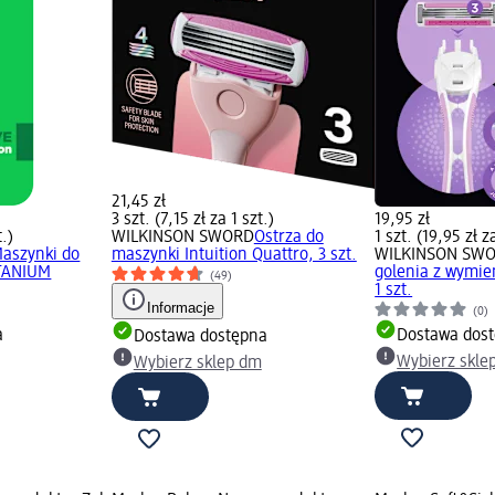
21,45 zł
3 szt. (7,15 zł za 1 szt.)
19,95 zł
t.)
WILKINSON SWORD
Ostrza do
1 szt. (19,95 zł z
aszynki do
maszynki Intuition Quattro, 3 szt.
WILKINSON SW
ITANIUM
golenia z wymie
(49)
1 szt.
Informacje
(0)
a
Dostawa dos
Dostawa dostępna
Wybierz skle
Wybierz sklep dm