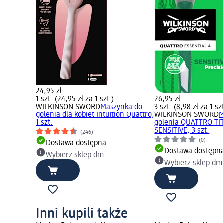
24,95 zł
1 szt. (24,95 zł za 1 szt.)
26,95 zł
WILKINSON SWORD
Maszynka do
3 szt. (8,98 zł za 1 sz
golenia dla kobiet Intuition Quattro,
WILKINSON SWORD
M
1 szt.
golenia QUATTRO T
SENSITIVE, 3 szt.
(246)
(0)
Dostawa dostępna
Dostawa dostępn
Wybierz sklep dm
Wybierz sklep dm
Inni kupili także