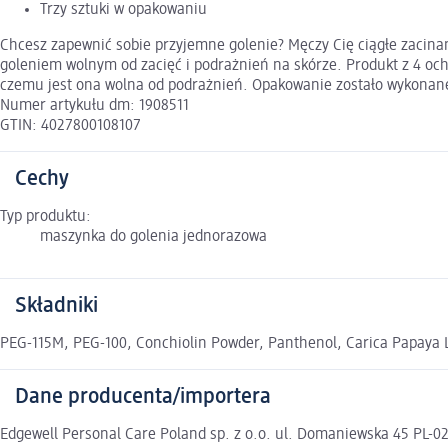
Trzy sztuki w opakowaniu
Chcesz zapewnić sobie przyjemne golenie? Męczy Cię ciągłe zacinani
goleniem wolnym od zacięć i podrażnień na skórze. Produkt z 4 oc
czemu jest ona wolna od podrażnień. Opakowanie zostało wykonane 
Numer artykułu dm: 1908511
GTIN: 4027800108107
Cechy
Typ produktu:
maszynka do golenia jednorazowa
Składniki
PEG-115M, PEG-100, Conchiolin Powder, Panthenol, Carica Papaya Le
Dane producenta/importera
Edgewell Personal Care Poland sp. z o.o. ul. Domaniewska 45 PL-