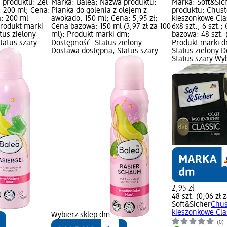
 produktu: Żel
Marka: Balea; Nazwa produktu:
Marka: Soft&Sic
, 200 ml; Cena:
Pianka do golenia z olejem z
produktu: Chust
a: 200 ml
awokado, 150 ml; Cena: 5,95 zł;
kieszonkowe Cla
 Produkt marki
Cena bazowa: 150 ml (3,97 zł za 100
6x8 szt., 6 szt.;
tus zielony
ml); Produkt marki dm;
bazowa: 48 szt. (
tatus szary
Dostępność: Status zielony
Produkt marki d
Dostawa dostępna, Status szary
Status zielony 
Status szary Wy
2,95 zł
48 szt. (0,06 zł z
Soft&Sicher
Chus
kieszonkowe Class
Wybierz sklep dm
(0)