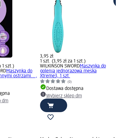
3,95 zł
1 szt. (3,95 zł za 1 szt.)
a 1 szt.)
WILKINSON SWORD
Maszynka do
ORD
Maszynka do
golenia jednorazowa męska
nnymi ostrzami...,
Xtreme3, 1 szt.
(0)
Dostawa dostępna
tępna
Wybierz sklep dm
p dm