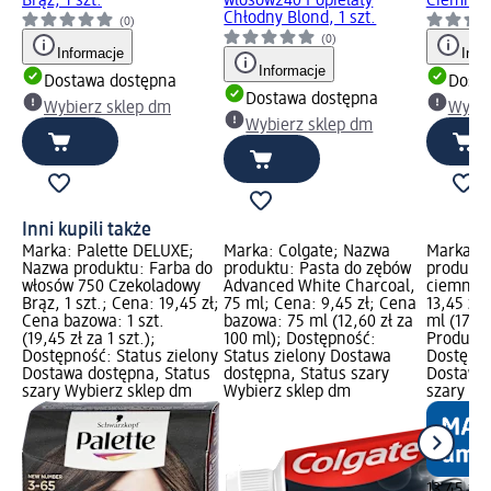
Brąz, 1 szt.
włosów240 Popielaty
Ciemny B
Chłodny Blond, 1 szt.
(0)
(0)
Informacje
Info
Informacje
Dostawa dostępna
Dosta
Dostawa dostępna
Wybierz sklep dm
Wybie
Wybierz sklep dm
Inni kupili także
Marka: Palette DELUXE;
Marka: Colgate; Nazwa
Marka: r
Nazwa produktu: Farba do
produktu: Pasta do zębów
produktu
włosów 750 Czekoladowy
Advanced White Charcoal,
ciemny b
Brąz, 1 szt.; Cena: 19,45 zł;
75 ml; Cena: 9,45 zł; Cena
13,45 zł
Cena bazowa: 1 szt.
bazowa: 75 ml (12,60 zł za
ml (17,93
(19,45 zł za 1 szt.);
100 ml); Dostępność:
Produkt 
Dostępność: Status zielony
Status zielony Dostawa
Dostępno
Dostawa dostępna, Status
dostępna, Status szary
Dostawa 
szary Wybierz sklep dm
Wybierz sklep dm
szary Wy
13,45 zł