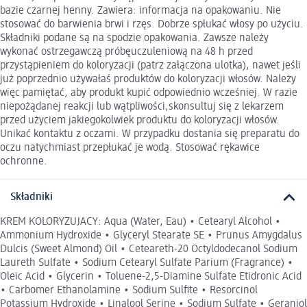
bazie czarnej henny. Zawiera: informacja na opakowaniu. Nie
stosować do barwienia brwi i rzęs. Dobrze spłukać włosy po użyciu.
Składniki podane są na spodzie opakowania. Zawsze należy
wykonać ostrzegawczą próbęuczuleniową na 48 h przed
przystąpieniem do koloryzacji (patrz załączona ulotka), nawet jeśli
już poprzednio używałaś produktów do koloryzacji włosów. Należy
więc pamiętać, aby produkt kupić odpowiednio wcześniej. W razie
niepożądanej reakcji lub wątpliwości,skonsultuj się z lekarzem
przed użyciem jakiegokolwiek produktu do koloryzacji włosów.
Unikać kontaktu z oczami. W przypadku dostania się preparatu do
oczu natychmiast przepłukać je wodą. Stosować rękawice
ochronne.
Składniki
KREM KOLORYZUJACY: Aqua (Water, Eau) • Cetearyl Alcohol •
Ammonium Hydroxide • Glyceryl Stearate SE • Prunus Amygdalus
Dulcis (Sweet Almond) Oil • Ceteareth-20 Octyldodecanol Sodium
Laureth Sulfate • Sodium Cetearyl Sulfate Parium (Fragrance) •
Oleic Acid • Glycerin • Toluene-2,5-Diamine Sulfate Etidronic Acid
• Carbomer Ethanolamine • Sodium Sulfite • Resorcinol
Potassium Hydroxide • Linalool Serine • Sodium Sulfate • Geraniol