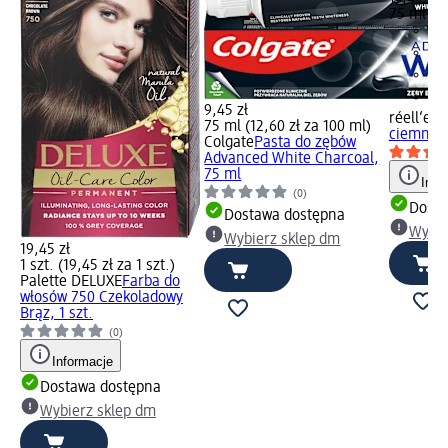
75 ml (17
9,45 zł
réell‘e
Sp
75 ml (12,60 zł za 100 ml)
ciemny b
Colgate
Pasta do zębów
Advanced White Charcoal,
75 ml
Info
(0)
Dosta
Dostawa dostępna
Wybie
Wybierz sklep dm
19,45 zł
1 szt. (19,45 zł za 1 szt.)
Palette DELUXE
Farba do
włosów 750 Czekoladowy
Brąz, 1 szt.
(0)
Informacje
Dostawa dostępna
Wybierz sklep dm