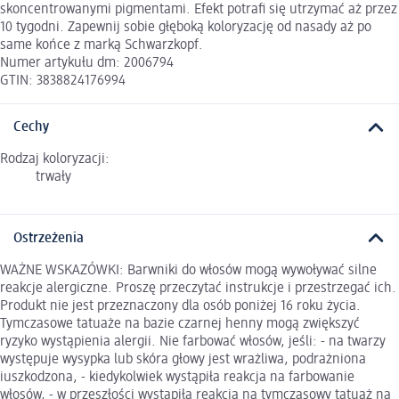
skoncentrowanymi pigmentami. Efekt potrafi się utrzymać aż przez
10 tygodni. Zapewnij sobie głęboką koloryzację od nasady aż po
same końce z marką Schwarzkopf.
Numer artykułu dm: 2006794
GTIN: 3838824176994
Cechy
Rodzaj koloryzacji:
trwały
Ostrzeżenia
WAŻNE WSKAZÓWKI: Barwniki do włosów mogą wywoływać silne
reakcje alergiczne. Proszę przeczytać instrukcje i przestrzegać ich.
Produkt nie jest przeznaczony dla osób poniżej 16 roku życia.
Tymczasowe tatuaże na bazie czarnej henny mogą zwiększyć
ryzyko wystąpienia alergii. Nie farbować włosów, jeśli: - na twarzy
występuje wysypka lub skóra głowy jest wrażliwa, podrażniona
iuszkodzona, - kiedykolwiek wystąpiła reakcja na farbowanie
włosów, - w przeszłości wystąpiła reakcja na tymczasowy tatuaż na