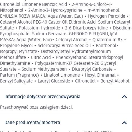
Citronellol Limonene Benzoic Acid • 2-Amino-6-Chloro-4-
Nitrophenol • 2-Amino-3- Hydroxypyridine • m-Aminophenol.
EMULSJA ROZWIJAJACA: Aqua (Water, Eau) • Hydrogen Peroxide •
Cetearyl Alcohol PEG-40 Castor Oil Etidronic Acid; Sodium Cetearyl
Sulfate • Potassium Hydroxide • 2,6-Dicarboxypyridine • Disodium
Pyrophosphate. Sodium Benzoate. GŁEBOKO PIELĘGNUJĄCA
MASKA: Aqua (Water, Eau)• Cetearyl Alcohol • Quaternium-87 •
Propylene Glycol • Sclerocarya Birrea Seed Oil • Panthenol•
Isopropyl Myristate• Distearoylethyl Hydromthylmonium
Methosulfate • Citric Acid • Phenoxyethanol Stearamidopropyl
Dimethylamine • Polyquaternium-37 Ceteareth-20 Glyceryl
Stearate • Sodium Methylparaben • Dicaprylyl Carbonate •
Parfum (Fragrance) • Linalool Limonene • Hexyl Cinnamal •
Benzyl Salicylate • Lauryl Glucoside • Citronellol • Benzyl Alcohol.
Informacje dotyczące przechowywania
Przechowywać poza zasięgiem dzieci.
Dane producenta/importera