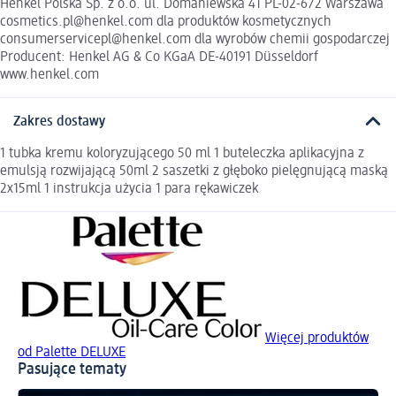
Henkel Polska Sp. z o.o. ul. Domaniewska 41 PL-02-672 Warszawa
cosmetics.pl@henkel.com dla produktów kosmetycznych
consumerservicepl@henkel.com dla wyrobów chemii gospodarczej
Producent: Henkel AG & Co KGaA DE-40191 Düsseldorf
www.henkel.com
Zakres dostawy
1 tubka kremu koloryzującego 50 ml 1 buteleczka aplikacyjna z
emulsją rozwijającą 50ml 2 saszetki z głęboko pielęgnującą maską
2x15ml 1 instrukcja użycia 1 para rękawiczek
Więcej produktów
od Palette DELUXE
Pasujące tematy