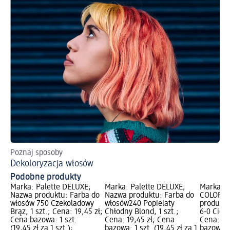
Poznaj sposoby
Po
Dekoloryzacja włosów
Fa
Podobne produkty
Marka: Palette DELUXE;
Marka: Palette DELUXE;
Marka: P
Nazwa produktu: Farba do
Nazwa produktu: Farba do
COLOR C
włosów 750 Czekoladowy
włosów240 Popielaty
produktu
Brąz, 1 szt.; Cena: 19,45 zł;
Chłodny Blond, 1 szt.;
6-0 Ciem
Cena bazowa: 1 szt.
Cena: 19,45 zł; Cena
Cena: 19
(19,45 zł za 1 szt.);
bazowa: 1 szt. (19,45 zł za 1
bazowa: 1