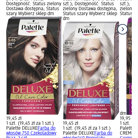
Dostępność: Status zielony
szt.); Dostępność: Status
szt.); D
Dostawa dostępna, Status
zielony Dostawa dostępna,
zielony 
szary Wybierz sklep dm
Status szary Wybierz sklep
Status s
dm
dm
19,45 zł
19,95 zł
1 szt. (19,45 zł za 1 szt.)
19,45 zł
1 szt. (19
Palette DELUXE
Farba do
1 szt. (19,45 zł za 1 szt.)
Palette 
włosów 750 Czekoladowy
Palette DELUXE
Farba do
CREME
F