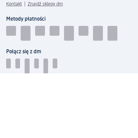
Kontakt
Znajdź sklepy dm
Metody płatności
Połącz się z dm
Pobierz aplikację dm:
© 2026 dm-drogerie markt sp. z o.o.