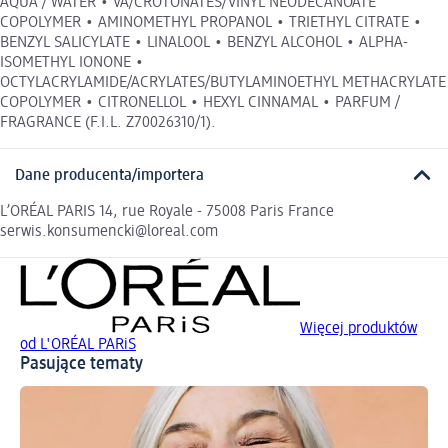
AQUA / WATER • VA/CROTONATES/VINYL NEODECANOATE
COPOLYMER • AMINOMETHYL PROPANOL • TRIETHYL CITRATE •
BENZYL SALICYLATE • LINALOOL • BENZYL ALCOHOL • ALPHA-
ISOMETHYL IONONE •
OCTYLACRYLAMIDE/ACRYLATES/BUTYLAMINOETHYL METHACRYLATE
COPOLYMER • CITRONELLOL • HEXYL CINNAMAL • PARFUM /
FRAGRANCE (F.I.L. Z70026310/1).
Dane producenta/importera
L’ORÉAL PARIS 14, rue Royale - 75008 Paris France
serwis.konsumencki@loreal.com
Więcej produktów
od L'ORÉAL PARiS
Pasujące tematy