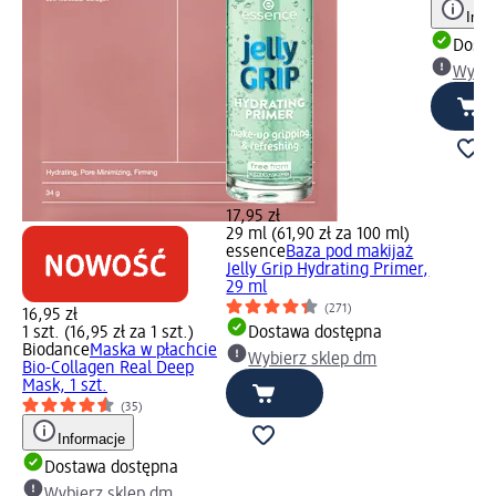
Info
Dosta
Wybie
17,95 zł
29 ml (61,90 zł za 100 ml)
essence
Baza pod makijaż
Jelly Grip Hydrating Primer,
29 ml
(271)
16,95 zł
1 szt. (16,95 zł za 1 szt.)
Dostawa dostępna
Biodance
Maska w płachcie
Wybierz sklep dm
Bio-Collagen Real Deep
Mask, 1 szt.
(35)
Informacje
Dostawa dostępna
Wybierz sklep dm