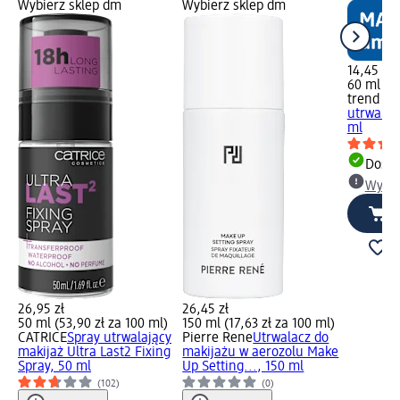
Wybierz sklep dm
Wybierz sklep dm
14,45 zł
60 ml (24
trend !t 
utrwalają
ml
Dosta
Wybie
26,95 zł
26,45 zł
50 ml (53,90 zł za 100 ml)
150 ml (17,63 zł za 100 ml)
CATRICE
Spray utrwalający
Pierre Rene
Utrwalacz do
makijaż Ultra Last2 Fixing
makijażu w aerozolu Make
Spray, 50 ml
Up Setting..., 150 ml
(102)
(0)