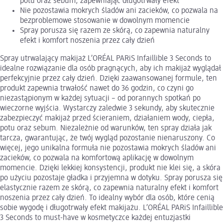
potu oraz sebum, zapewniając długotrwały efekt
Nie pozostawia mokrych śladów ani zacieków, co pozwala na
bezproblemowe stosowanie w dowolnym momencie
Spray porusza się razem ze skórą, co zapewnia naturalny
efekt i komfort noszenia przez cały dzień
Spray utrwalający makijaż L’ORÉAL PARiS Infaillible 3 Seconds to
idealne rozwiązanie dla osób pragnących, aby ich makijaż wyglądał
perfekcyjnie przez cały dzień. Dzięki zaawansowanej formule, ten
produkt zapewnia trwałość nawet do 36 godzin, co czyni go
niezastąpionym w każdej sytuacji – od porannych spotkań po
wieczorne wyjścia. Wystarczy zaledwie 3 sekundy, aby skutecznie
zabezpieczyć makijaż przed ścieraniem, działaniem wody, ciepła,
potu oraz sebum. Niezależnie od warunków, ten spray działa jak
tarcza, gwarantując, że twój wygląd pozostanie nienaruszony. Co
więcej, jego unikalna formuła nie pozostawia mokrych śladów ani
zacieków, co pozwala na komfortową aplikację w dowolnym
momencie. Dzięki lekkiej konsystencji, produkt nie klei się, a skóra
po użyciu pozostaje gładka i przyjemna w dotyku. Spray porusza się
elastycznie razem ze skórą, co zapewnia naturalny efekt i komfort
noszenia przez cały dzień. To idealny wybór dla osób, które cenią
sobie wygodę i długotrwały efekt makijażu. L’ORÉAL PARiS Infaillible
3 Seconds to must-have w kosmetyczce każdej entuzjastki