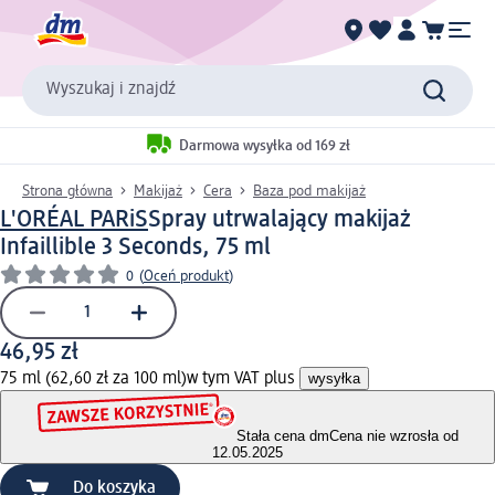
Wyszukaj i znajdź
Darmowa wysyłka od 169 zł
Strona główna
Makijaż
Cera
Baza pod makijaż
L'ORÉAL PARiS
Spray utrwalający makijaż
Infaillible 3 Seconds, 75 ml
0
(
Oceń produkt
)
46,95 zł
75 ml (62,60 zł za 100 ml)
w tym VAT plus
wysyłka
Stała cena dm
Cena nie wzrosła od
12.05.2025
Do koszyka