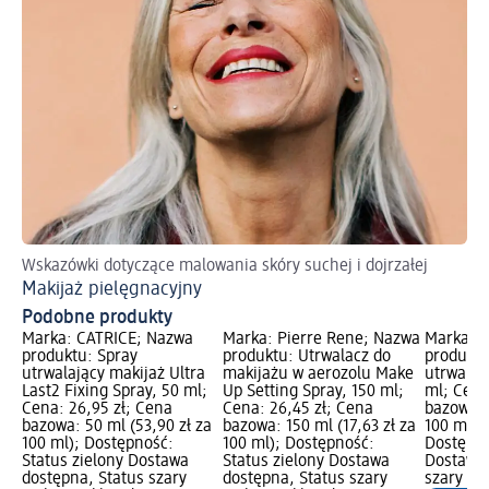
Wskazówki dotyczące malowania skóry suchej i dojrzałej
Pe
Makijaż pielęgnacyjny
Ws
Podobne produkty
Marka: CATRICE; Nazwa
Marka: Pierre Rene; Nazwa
Marka: t
produktu: Spray
produktu: Utrwalacz do
produktu
utrwalający makijaż Ultra
makijażu w aerozolu Make
utrwalają
Last2 Fixing Spray, 50 ml;
Up Setting Spray, 150 ml;
ml; Cena
Cena: 26,95 zł; Cena
Cena: 26,45 zł; Cena
bazowa: 
bazowa: 50 ml (53,90 zł za
bazowa: 150 ml (17,63 zł za
100 ml);
100 ml); Dostępność:
100 ml); Dostępność:
Dostępno
Status zielony Dostawa
Status zielony Dostawa
Dostawa 
dostępna, Status szary
dostępna, Status szary
szary Wy