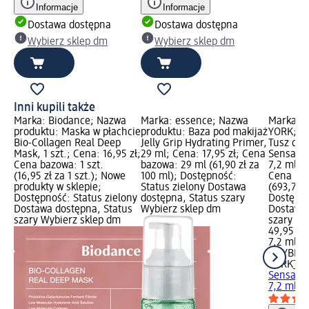
Informacje
Informacje
Dostawa dostępna
Dostawa dostępna
Wybierz sklep dm
Wybierz sklep dm
Inni kupili także
Marka: Biodance; Nazwa
Marka: essence; Nazwa
Marka: 
produktu: Maska w płachcie
produktu: Baza pod makijaż
YORK; N
Bio-Collagen Real Deep
Jelly Grip Hydrating Primer,
Tusz do r
Mask, 1 szt.; Cena: 16,95 zł;
29 ml; Cena: 17,95 zł; Cena
Sensatio
Cena bazowa: 1 szt.
bazowa: 29 ml (61,90 zł za
7,2 ml; C
(16,95 zł za 1 szt.); Nowe
100 ml); Dostępność:
Cena baz
produkty w sklepie;
Status zielony Dostawa
(693,75 z
Dostępność: Status zielony
dostępna, Status szary
Dostępno
Dostawa dostępna, Status
Wybierz sklep dm
Dostawa 
szary Wybierz sklep dm
szary Wy
49,95 zł
7,2 ml (6
MAYBELL
YORK
Tus
Sensatio
7,2 ml