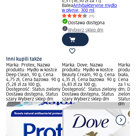
0,3 l (16,50 zł za 1 l)
Balea
Antybakteryjne mydło
w płynie, 300 ml
(11)
Dostawa dostępna
Wybierz sklep dm
Inni kupili także
Marka: Protex; Nazwa
Marka: Dove; Nazwa
Marka: e
produktu: Mydło w kostce
produktu: Mydło w kostce
produktu
Deep Clean, 90 g; Cena:
Beauty Cream, 90 g; Cena:
biała, 1 
4,75 zł; Cena bazowa: 90 g
4,35 zł; Cena bazowa: 90 g
Cena bazo
(5,28 zł za 100 g);
(4,83 zł za 100 g);
za 1 szt.
Dostępność: Status zielony
Dostępność: Status zielony
dm; Dost
Dostawa dostępna, Status
Dostawa dostępna, Status
zielony 
szary Wybierz sklep dm
szary Wybierz sklep dm
Status s
dm