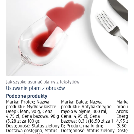
Jak szybko usunąć plamy z tekstyliów
Usuwanie plam z obrusów
Podobne produkty
Marka: Protex; Nazwa
Marka: Balea; Nazwa
Marka: L
produktu: Mydło w kostce
produktu: Antybakteryjne
produktu
Deep Clean, 90 g; Cena:
mydło w płynie, 300 ml;
Aroma S
4,75 zł; Cena bazowa: 90 g
Cena: 4,95 zł; Cena
Energizi
(5,28 zł za 100 g);
bazowa: 0,3 l (16,50 zł za 1
4,95 zł;
Dostępność: Status zielony
l); Produkt marki dm;
(5,50 zł 
Dostawa dostępna, Status
Dostępność: Status zielony
Dostępno