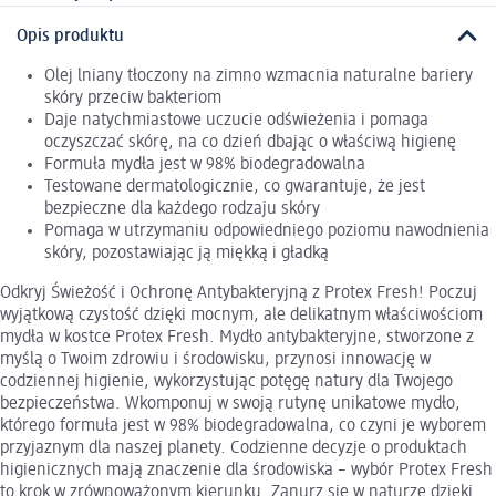
Opis produktu
Olej lniany tłoczony na zimno wzmacnia naturalne bariery
skóry przeciw bakteriom
Daje natychmiastowe uczucie odświeżenia i pomaga
oczyszczać skórę, na co dzień dbając o właściwą higienę
Formuła mydła jest w 98% biodegradowalna
Testowane dermatologicznie, co gwarantuje, że jest
bezpieczne dla każdego rodzaju skóry
Pomaga w utrzymaniu odpowiedniego poziomu nawodnienia
skóry, pozostawiając ją miękką i gładką
Odkryj Świeżość i Ochronę Antybakteryjną z Protex Fresh! Poczuj
wyjątkową czystość dzięki mocnym, ale delikatnym właściwościom
mydła w kostce Protex Fresh. Mydło antybakteryjne, stworzone z
myślą o Twoim zdrowiu i środowisku, przynosi innowację w
codziennej higienie, wykorzystując potęgę natury dla Twojego
bezpieczeństwa. Wkomponuj w swoją rutynę unikatowe mydło,
którego formuła jest w 98% biodegradowalna, co czyni je wyborem
przyjaznym dla naszej planety. Codzienne decyzje o produktach
higienicznych mają znaczenie dla środowiska – wybór Protex Fresh
to krok w zrównoważonym kierunku. Zanurz się w naturze dzięki