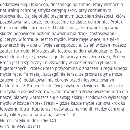
dodatkowi oleju lnianego, tłoczonego na zimno, który wzmacnia
naturalną ochronę antybakteryjną skóry przy codziennym
stosowaniu. Daj się otulić przyjemnym uczuciem świeżości, które
pozostawia na skórze, jednocześnie działając ochronnie. Protex
Fresh nie tylko chroni przed bakteriami, ale również zapewnia
skórze odpowiedni poziom nawodnienia dzięki zastosowaniu
gliceryny w formule. Jest to mydło, które myje więcej niż tylko
powierzchnię – dba o Twoje samopoczucie. Dzień w dzień możesz
zaufać formule, która została testowana dermatologicznie. Bez
względu na to, czy używasz go do twarzy, czy całego ciała, Protex
Fresh jest bezpieczny i niezawodny w codziennych rytuałach
higienicznych. Protex Fresh przypomina o znaczeniu regularnego
mycia ręce. Pamiętaj, szczególnie teraz, że prosta rutyna może
zapewnić Ci dodatkową linię obrony przed niespodziewanymi
bakteriami. Z Protex Fresh, Twoje wybory odzwierciedlają troskę
nie tylko o osobiste zdrowie, ale również o zrównoważone jutro dla
naszej planety. Zatroszcz się o swoją skórę i środowisko wybierając
mydło w kostce Protex Fresh – gdzie każde mycie stanowi krok ku
lepszemu jutru. Kup teraz i doświadcz harmonii między ochroną
antybakteryjną a naturalną świeżością!
Numer artykułu dm: 2060140
GTIN: 8693495033411