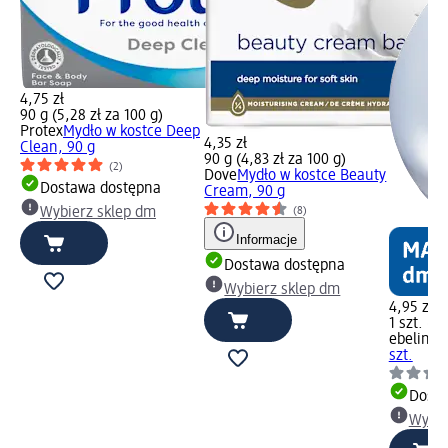
4,75 zł
90 g (5,28 zł za 100 g)
Protex
Mydło w kostce Deep
4,35 zł
Clean, 90 g
90 g (4,83 zł za 100 g)
(2)
Dove
Mydło w kostce Beauty
Dostawa dostępna
Cream, 90 g
(8)
Wybierz sklep dm
Informacje
Dostawa dostępna
Wybierz sklep dm
4,95 zł
1 szt. (4,
ebelin
My
szt.
Dosta
Wybie