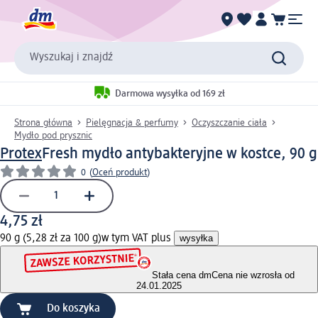
Wyszukaj i znajdź
Darmowa wysyłka od 169 zł
Strona główna
Pielęgnacja & perfumy
Oczyszczanie ciała
Mydło pod prysznic
Protex
Fresh mydło antybakteryjne w kostce, 90 g
0
(
Oceń produkt
)
4,75 zł
90 g (5,28 zł za 100 g)
w tym VAT plus
wysyłka
Stała cena dm
Cena nie wzrosła od
24.01.2025
Do koszyka