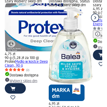
szary Wybierz sklep dm
Dostawa dostępna, Status
Dostawa 
szary Wybierz sklep dm
szary Wy
4,95 zł
90 g (5,5
Luksja
My
Aroma S
Energizi
Info
Dosta
Wybie
4,75 zł
90 g (5,28 zł za 100 g)
Protex
Mydło w kostce Deep
Clean, 90 g
(2)
Dostawa dostępna
Wybierz sklep dm
4,95 zł