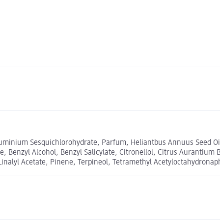
uminium Sesquichlorohydrate, Parfum, Heliantbus Annuus Seed Oil,
 Benzyl Alcohol, Benzyl Salicylate, Citronellol, Citrus Aurantium B
 Linalyl Acetate, Pinene, Terpineol, Tetramethyl Acetyloctahydrona