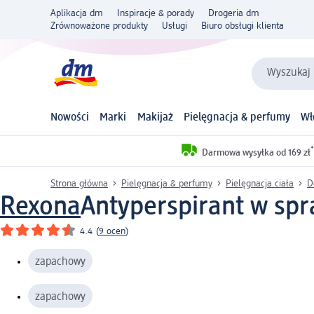
Aplikacja dm
Inspiracje & porady
Drogeria dm
Zrównoważone produkty
Usługi
Biuro obsługi klienta
Wyszukaj 
Nowości
Marki
Makijaż
Pielęgnacja & perfumy
Wł
*
Darmowa wysyłka od 169 zł
Strona główna
Pielęgnacja & perfumy
Pielęgnacja ciała
D
Rexona
Antyperspirant w spr
4.4
(
9 ocen
)
zapachowy
zapachowy