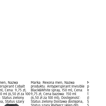
men; Nazwa
Marka: Rexona men; Nazwa
Marka: Rex
erspirant Cobalt
produktu: Antyperspirant Invisible
produktu: A
l; Cena: 9,75 zł;
Black&White spray, 150 ml; Cena:
Invisible Ic
 ml (6,50 zł za 100
9,75 zł; Cena bazowa: 150 ml
17,95 zł; C
 Status zielony
(6,50 zł za 100 ml); Dostępność:
(8,98 zł za 
a, Status szary
Status zielony Dostawa dostępna,
Status ziel
Status szary Wybierz sklep dm
Status szar