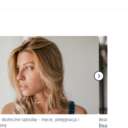
 skuteczne sposoby – mycie, pielęgnacja i
Beach waves pr
ony
Beach waves