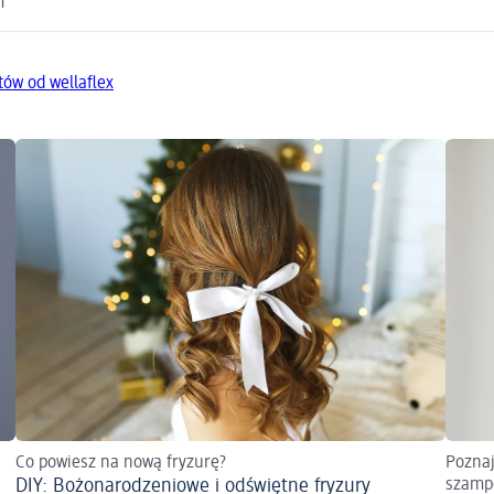
m
tów od wellaflex
Co powiesz na nową fryzurę?
Poznaj
DIY: Bożonarodzeniowe i odświętne fryzury
szamp