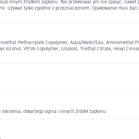
emlub innym źródłem zapłonu. Nie przekłuwać ani nie spalać, nawet
iećmi. Używać tylko zgodnie z przeznaczeniem. Opakowanie musi b
aminoethyl Methacrylate Copolymer, Aqua/Water/Eau, Aminomethyl P
 Alcohol, VP/VA Copolymer, Linalool, Triethyl Citrate, Hexyl Cinna
 iskrzenia, otwartego ognia i innych źródeł zapłonu.