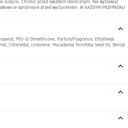
 po zużyciu. Chronić przed światłem słonecznym. Nie wystawiać
yćcałkowicie opróżnione przed wyrzuceniem. W KAŻDYM PRZYPADKU
ropanol, PEG-12 Dimethicone, Parfum/Fragrance, Ethylhexyl
mal, Citronellol, Limonene, Macadamia Ternifolia Seed Oil, Benzyl