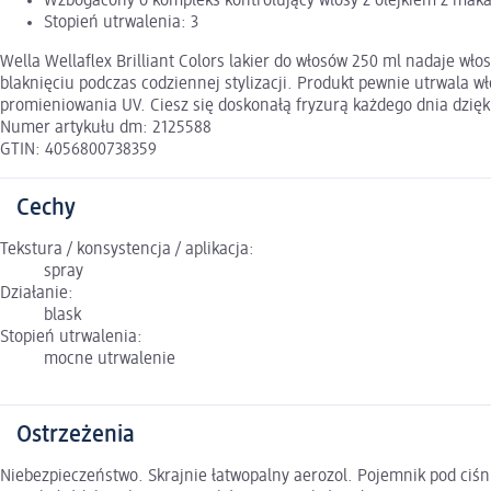
Wzbogacony o kompleks kontrolujący włosy z olejkiem z mak
Stopień utrwalenia: 3
Wella Wellaflex Brilliant Colors lakier do włosów 250 ml nadaje w
blaknięciu podczas codziennej stylizacji. Produkt pewnie utrwala 
promieniowania UV. Ciesz się doskonałą fryzurą każdego dnia dzięki
Numer artykułu dm: 2125588
GTIN: 4056800738359
Cechy
Tekstura / konsystencja / aplikacja:
spray
Działanie:
blask
Stopień utrwalenia:
mocne utrwalenie
Ostrzeżenia
Niebezpieczeństwo. Skrajnie łatwopalny aerozol. Pojemnik pod ciśn