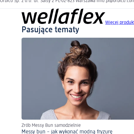
Orbico Sp. z o.o. ul. Salsy 2 PL-02-823 Warszawa info.pl@orbico.co
Więcej produk
Pasujące tematy
Zrób Messy Bun samodzielnie
Messy bun – jak wykonać modną fryzurę