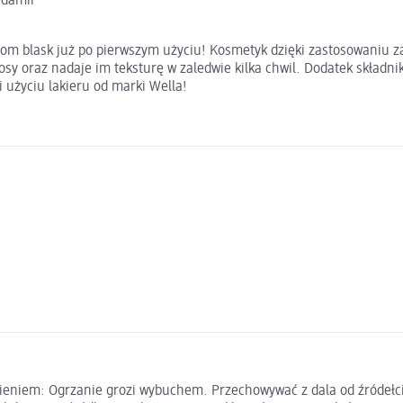
adamii
łosom blask już po pierwszym użyciu! Kosmetyk dzięki zastosowaniu 
włosy oraz nadaje im teksturę w zaledwie kilka chwil. Dodatek skł
 użyciu lakieru od marki Wella!
ieniem: Ogrzanie grozi wybuchem. Przechowywać z dala od źródełcie