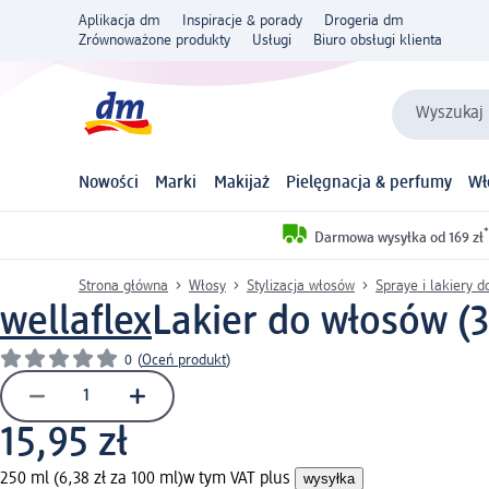
Aplikacja dm
Inspiracje & porady
Drogeria dm
Zrównoważone produkty
Usługi
Biuro obsługi klienta
Wyszukaj 
Nowości
Marki
Makijaż
Pielęgnacja & perfumy
Wł
*
Darmowa wysyłka od 169 zł
Strona główna
Włosy
Stylizacja włosów
Spraye i lakiery 
wellaflex
Lakier do włosów (3
0
(
Oceń produkt
)
15,95 zł
250 ml (6,38 zł za 100 ml)
w tym VAT plus
wysyłka