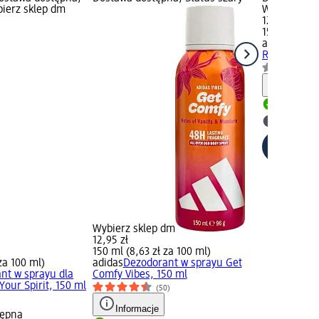
bierz sklep dm
Wybierz skl
12,95 zł
150 ml (8,63
adidas
Dezod
Recharge Vi
Informa
Dostawa
Wybierz 
Wybierz sklep dm
12,95 zł
150 ml (8,63 zł za 100 ml)
za 100 ml)
adidas
Dezodorant w sprayu Get
nt w sprayu dla
Comfy Vibes, 150 ml
our Spirit, 150 ml
(50)
Informacje
tępna