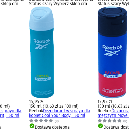
z sklep dm
Status szary Wybierz sklep dm
Status szary Wy
15,95 zł
15,95 zł
00 ml)
150 ml (10,63 zł za 100 ml)
150 ml (10,63 zł 
 sprayu dla
Reebok
Dezodorant w sprayu dla
Reebok
Dezodora
rit, 150 ml
kobiet Cool Your Body, 150 ml
mężczyzn Move Y
(0)
(0)
a
Dostawa dostępna
Dostawa dos