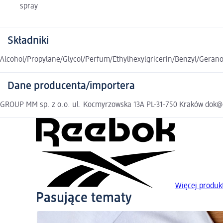
spray
Składniki
Alcohol/Propylane/Glycol/Perfum/Ethylhexylgricerin/Benzyl/Geran
Dane producenta/importera
GROUP MM sp. z o.o. ul. Kocmyrzowska 13A PL-31-750 Kraków do
Więcej produk
Pasujące tematy