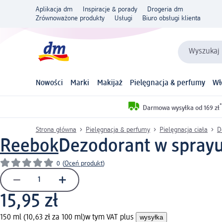
Aplikacja dm
Inspiracje & porady
Drogeria dm
Zrównoważone produkty
Usługi
Biuro obsługi klienta
Wyszukaj 
Nowości
Marki
Makijaż
Pielęgnacja & perfumy
Wł
*
Darmowa wysyłka od 169 zł
Strona główna
Pielęgnacja & perfumy
Pielęgnacja ciała
D
Reebok
Dezodorant w sprayu 
0
(
Oceń produkt
)
15,95 zł
150 ml (10,63 zł za 100 ml)
w tym VAT plus
wysyłka