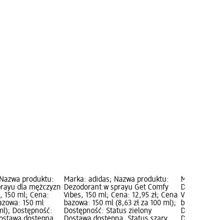
 Nazwa produktu:
Marka: adidas; Nazwa produktu:
Marka: adid
prayu dla mężczyzn
Dezodorant w sprayu Get Comfy
Dezodorant 
, 150 ml; Cena:
Vibes, 150 ml; Cena: 12,95 zł; Cena
Vibes, 150 m
bazowa: 150 ml
bazowa: 150 ml (8,63 zł za 100 ml);
bazowa: 150 
 ml); Dostępność:
Dostępność: Status zielony
Dostępność:
Dostawa dostępna,
Dostawa dostępna, Status szary
Dostawa dos