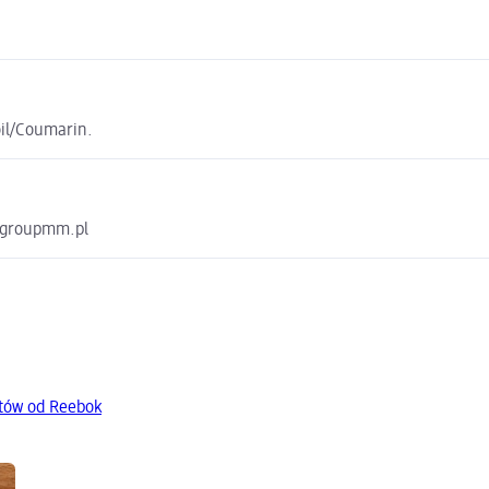
oil/Coumarin.
k@groupmm.pl
tów od Reebok