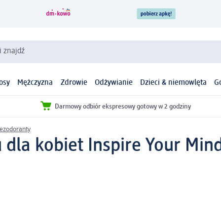
i znajdź
osy
Mężczyzna
Zdrowie
Odżywianie
Dzieci & niemowlęta
G
Darmowy odbiór ekspresowy gotowy w 2 godziny
ezodoranty
dla kobiet Inspire Your Mind