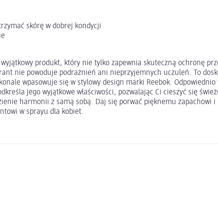
trzymać skórę w dobrej kondycji
ie
o wyjątkowy produkt, który nie tylko zapewnia skuteczną ochronę p
ant nie powoduje podrażnień ani nieprzyjemnych uczuleń. To doskon
konale wpasowuje się w stylowy design marki Reebok. Odpowiednio 
kreśla jego wyjątkowe właściwości, pozwalając Ci cieszyć się śwież
zienie harmonii z samą sobą. Daj się porwać pięknemu zapachowi i p
towi w sprayu dla kobiet.