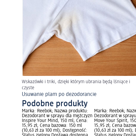
Wskazówki i triki, dzięki którym ubrania będą lśniące i
czyste
Usuwanie plam po dezodorancie
Podobne produkty
Marka: Reebok; Nazwa produktu:
Marka: Reebok; Naz
Dezodorant w sprayu dla mężczyzn
Dezodorant w sprayu
Inspire Your Mind, 150 ml; Cena:
Move Your Spirit, 15
15,95 zł; Cena bazowa: 150 ml
15,95 zł; Cena bazow
(10,63 zł za 100 ml); Dostępność:
(10,63 zł za 100 ml);
Status zielony Dostawa dostępna,
Status zielony Dost