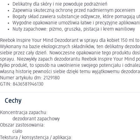
Delikatny dla skóry i nie powoduje podrażnień
Zapewnia skuteczną ochronę przed nadmiernym poceniem
Bogaty skład zawiera substancje odżywcze, które pomagają u
Wygodne opakowanie umożliwia łatwe i precyzyjne aplikowan
Nuty zapachowe: piżmo, gruszka, pistacja i krem waniliowy
Reebok Inspire Your Mind Dezodorant w sprayu dla kobiet 150 ml t
Wykonany na bazie ekologicznych składników, ten delikatny dezodor
siebie przez cały dzień. Nowoczesne opakowanie tego produktu dos
sprayu. Niezwykły zapach dezodorantu Reebok Inspire Your Mind pod
tylko produkt, to sposób na uwolnienie swojego potencjału i odnale
własną historię pewności siebie dzięki temu wyjątkowemu dezodoran
Numer artykułu dm: 2129180
GTIN: 8436581946130
Cechy
Koncentracja zapachu:
dezodorant zapachowy
Obszar zastosowania:
ciało
Tekstura / konsystencja / aplikacja: