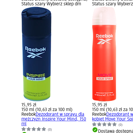
Status szary Wybierz sklep dm
Status szary Wybier
15,95 zł
15,95 zł
150 ml (10,63 zł za 100 ml)
150 ml (10,63 zł za 1
Reebok
Dezodorant w sprayu dla
Reebok
Dezodorant w
mężczyzn Inspire Your Mind, 150
kobiet Move Your Spi
ml
(0)
(0)
Dostawa dostępn