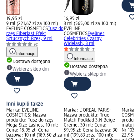
19,95 zł
16,95 zł
9 ml (221,67 zł za 100 ml)
3 ml (565,00 zł za 100 ml)
EVELINE COSMETICS
Tusz do
EVELINE
rzęs Fiberlast Efekt
COSMETICS
Eyeliner
Sztucznych Rzęs, 9 ml
Celebrities Czarny
Widelash, 3 ml
(0)
(1)
Informacje
Informacje
Dostawa dostępna
Dostawa dostępna
Wybierz sklep dm
Wybierz sklep dm
Inni kupili także
Marka: EVELINE
Marka: L'ORÉAL PARiS;
Marka: E
COSMETICS; Nazwa
Nazwa produktu: True
COSMETI
produktu: Tusz do rzęs
Match Podkład 3.N Beige
produktu
Mega Size Lashes, 10 ml;
Creme, 30 ml; Cena:
matujący
Cena: 18,95 zł; Cena
59,95 zł; Cena bazowa: 30
Nr 103, 
bazowa: 10 ml (189,50 zł za
ml (199,83 zł za 100 ml);
22,95 zł