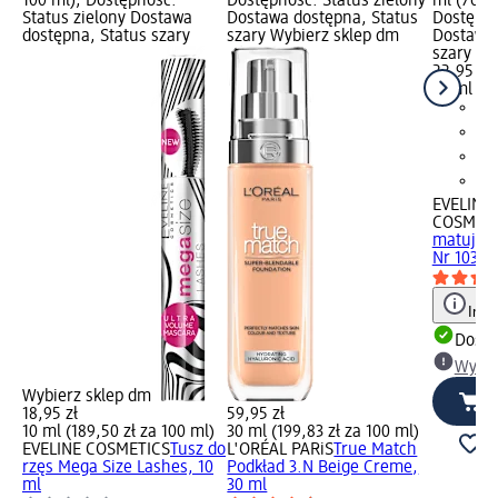
100 ml); Dostępność:
Dostępność: Status zielony
ml (76,50
Status zielony Dostawa
Dostawa dostępna, Status
Dostępno
dostępna, Status szary
szary Wybierz sklep dm
Dostawa 
szary Wy
22,95 zł
30 ml (76
EVELINE
COSMETI
matujący
Nr 103, 
Info
Dosta
Wybie
Wybierz sklep dm
18,95 zł
59,95 zł
10 ml (189,50 zł za 100 ml)
30 ml (199,83 zł za 100 ml)
EVELINE COSMETICS
Tusz do
L'ORÉAL PARiS
True Match
rzęs Mega Size Lashes, 10
Podkład 3.N Beige Creme,
ml
30 ml