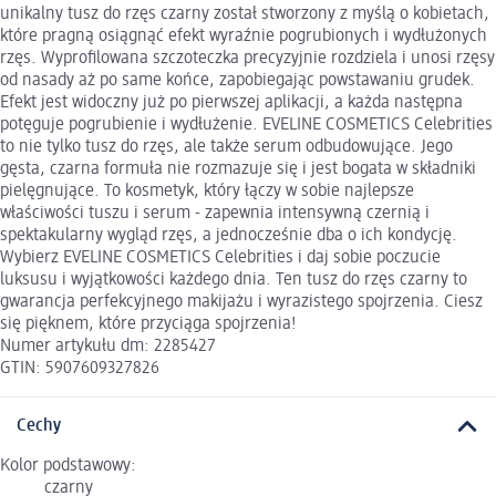
unikalny tusz do rzęs czarny został stworzony z myślą o kobietach,
które pragną osiągnąć efekt wyraźnie pogrubionych i wydłużonych
rzęs. Wyprofilowana szczoteczka precyzyjnie rozdziela i unosi rzęsy
od nasady aż po same końce, zapobiegając powstawaniu grudek.
Efekt jest widoczny już po pierwszej aplikacji, a każda następna
potęguje pogrubienie i wydłużenie. EVELINE COSMETICS Celebrities
to nie tylko tusz do rzęs, ale także serum odbudowujące. Jego
gęsta, czarna formuła nie rozmazuje się i jest bogata w składniki
pielęgnujące. To kosmetyk, który łączy w sobie najlepsze
właściwości tuszu i serum - zapewnia intensywną czernią i
spektakularny wygląd rzęs, a jednocześnie dba o ich kondycję.
Wybierz EVELINE COSMETICS Celebrities i daj sobie poczucie
luksusu i wyjątkowości każdego dnia. Ten tusz do rzęs czarny to
gwarancja perfekcyjnego makijażu i wyrazistego spojrzenia. Ciesz
się pięknem, które przyciąga spojrzenia!
Numer artykułu dm: 2285427
GTIN: 5907609327826
Cechy
Kolor podstawowy:
czarny