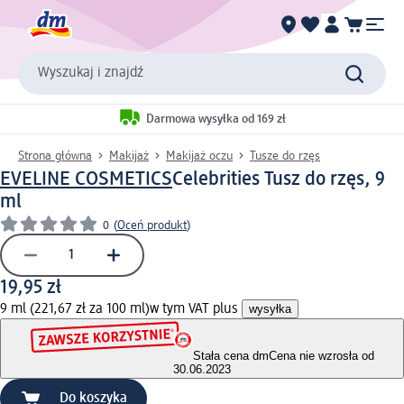
Wyszukaj i znajdź
Darmowa wysyłka od 169 zł
Strona główna
Makijaż
Makijaż oczu
Tusze do rzęs
EVELINE COSMETICS
Celebrities Tusz do rzęs, 9
ml
0
(
Oceń produkt
)
19,95 zł
9 ml (221,67 zł za 100 ml)
w tym VAT plus
wysyłka
Stała cena dm
Cena nie wzrosła od
30.06.2023
Do koszyka