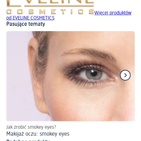
Więcej produktów
od EVELINE COSMETICS
Pasujące tematy
Jak zrobić smokey eyes?
Ins
Makijaż oczu: smokey eyes
Pr