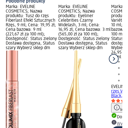
Podobne produkty
Marka: EVELINE
Marka: EVELINE
Marka: E
COSMETICS; Nazwa
COSMETICS; Nazwa
COSMETI
produktu: Tusz do rzęs
produktu: Eyeliner
produktu
Fiberlast Efekt Sztucznych
Celebrities Czarny
Variété 
Rzęs, 9 ml; Cena: 19,95 zł;
Widelash, 3 ml; Cena:
10 ml; C
Cena bazowa: 9 ml
16,95 zł; Cena bazowa: 3 ml
bazowa: 
(221,67 zł za 100 ml);
(565,00 zł za 100 ml);
100 ml);
Dostępność: Status zielony
Dostępność: Status zielony
Status z
Dostawa dostępna, Status
Dostawa dostępna, Status
dostępna
szary Wybierz sklep dm
szary Wybierz sklep dm
Wybierz 
24,95 zł
10 ml (24
EVELINE
rzęs Var
Black, 10
Info
Dosta
Wybie