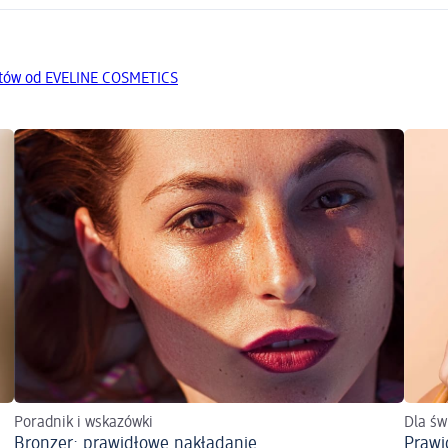
któw od EVELINE COSMETICS
Poradnik i wskazówki
Dla św
Bronzer: prawidłowe nakładanie
Prawi