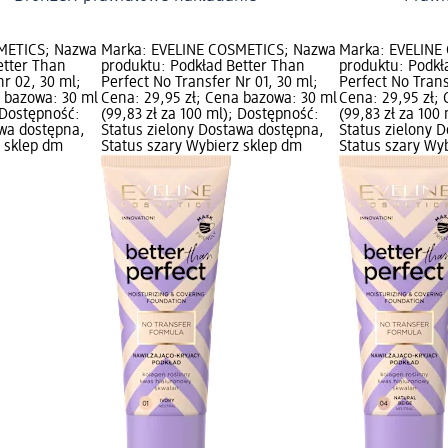
METICS; Nazwa
Marka: EVELINE COSMETICS; Nazwa
Marka: EVELINE
etter Than
produktu: Podkład Better Than
produktu: Podkł
nr 02, 30 ml;
Perfect No Transfer Nr 01, 30 ml;
Perfect No Trans
a bazowa: 30 ml
Cena: 29,95 zł; Cena bazowa: 30 ml
Cena: 29,95 zł;
; Dostępność:
(99,83 zł za 100 ml); Dostępność:
(99,83 zł za 100
awa dostępna,
Status zielony Dostawa dostępna,
Status zielony 
z sklep dm
Status szary Wybierz sklep dm
Status szary Wy