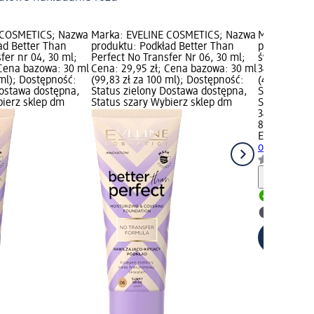
 COSMETICS; Nazwa
Marka: EVELINE COSMETICS; Nazwa
Marka: EVE
ad Better Than
produktu: Podkład Better Than
produktu: P
fer nr 04, 30 ml;
Perfect No Transfer Nr 06, 30 ml;
światło Vari
 Cena bazowa: 30 ml
Cena: 29,95 zł; Cena bazowa: 30 ml
34,95 zł; C
 ml); Dostępność:
(99,83 zł za 100 ml); Dostępność:
(436,88 zł z
Dostawa dostępna,
Status zielony Dostawa dostępna,
Status ziel
bierz sklep dm
Status szary Wybierz sklep dm
Status szar
34,95 zł
8 ml (436,88
EVELINE CO
odbijający ś
Informa
Dostawa
Wybierz 