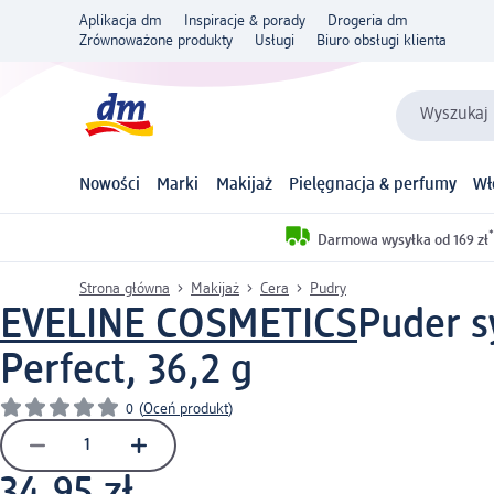
Aplikacja dm
Inspiracje & porady
Drogeria dm
Zrównoważone produkty
Usługi
Biuro obsługi klienta
Wyszukaj 
Nowości
Marki
Makijaż
Pielęgnacja & perfumy
Wł
*
Darmowa wysyłka od 169 zł
Strona główna
Makijaż
Cera
Pudry
EVELINE COSMETICS
Puder s
Perfect, 36,2 g
0
(
Oceń produkt
)
34,95 zł