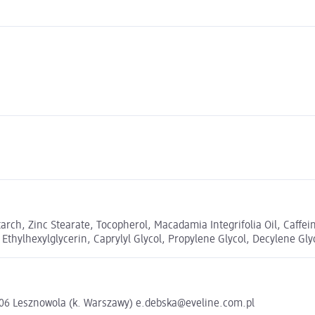
Starch, Zinc Stearate, Tocopherol, Macadamia Integrifolia Oil, Caff
thylhexylglycerin, Caprylyl Glycol, Propylene Glycol, Decylene Glyc
5-506 Lesznowola (k. Warszawy) e.debska@eveline.com.pl