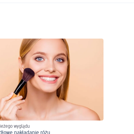
ieżego wyglądu
dłowe nakładanie różu