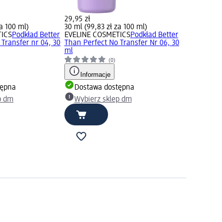
29,95 zł
za 100 ml)
30 ml (99,83 zł za 100 ml)
TICS
Podkład Better
EVELINE COSMETICS
Podkład Better
Transfer nr 04, 30
Than Perfect No Transfer Nr 06, 30
ml
(0)
Informacje
tępna
Dostawa dostępna
p dm
Wybierz sklep dm