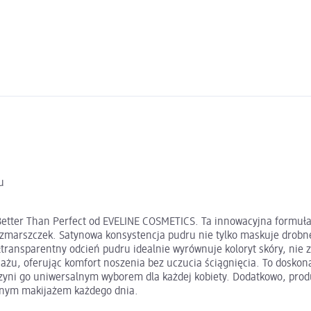
u
Better Than Perfect od EVELINE COSMETICS. Ta innowacyjna formuła
zmarszczek. Satynowa konsystencja pudru nie tylko maskuje drobne l
łtransparentny odcień pudru idealnie wyrównuje koloryt skóry, nie z
ażu, oferując komfort noszenia bez uczucia ściągnięcia. To doskona
czyni go uniwersalnym wyborem dla każdej kobiety. Dodatkowo, produ
telnym makijażem każdego dnia.