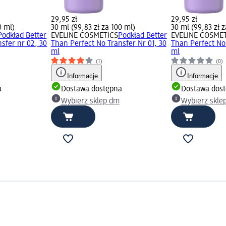
29,95 zł
29,95 zł
0 ml)
30 ml (99,83 zł za 100 ml)
30 ml (99,83 zł 
Podkład Better
EVELINE COSMETICS
Podkład Better
EVELINE COSME
sfer nr 02, 30
Than Perfect No Transfer Nr 01, 30
Than Perfect No 
ml
ml
(1)
(0)
Informacje
Informacje
a
Dostawa dostępna
Dostawa dos
Wybierz sklep dm
Wybierz skle