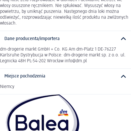
Małą ilość żelu rozprowadzić w dłoniach i deliktanie wetrzeć we
włosy osuszone ręcznikiem. Nie spłukiwać. Wysuszyć włosy na
powietrzu, by uniknąć puszenia. Następnego dnia loki można
odświeżyć, rozprowadzając niewielką ilość produktu na zwilżonych
włosach.
Dane producenta/importera
dm-drogerie markt GmbH + Co. KG Am dm-Platz 1 DE-76227
Karlsruhe Dystrybucja w Polsce: dm-drogerie markt sp. z o.o. ul.
Legnicka 48H PL-54-202 Wrocław info@dm.pl
Miejsce pochodzenia
Niemcy