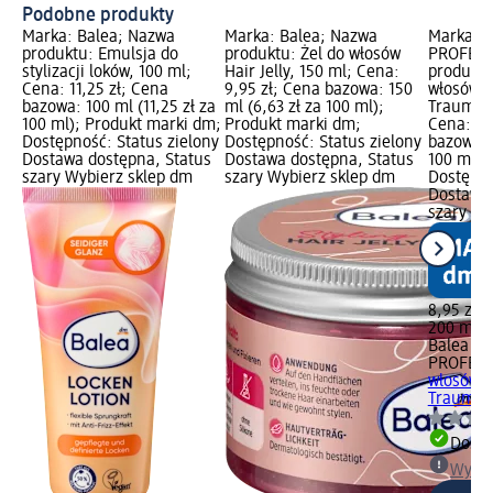
Podobne produkty
Marka: Balea; Nazwa
Marka: Balea; Nazwa
Marka: B
produktu: Emulsja do
produktu: Żel do włosów
PROFESS
stylizacji loków, 100 ml;
Hair Jelly, 150 ml; Cena:
produktu
Cena: 11,25 zł; Cena
9,95 zł; Cena bazowa: 150
włosów 
bazowa: 100 ml (11,25 zł za
ml (6,63 zł za 100 ml);
Traumloc
100 ml); Produkt marki dm;
Produkt marki dm;
Cena: 8,
Dostępność: Status zielony
Dostępność: Status zielony
bazowa: 
Dostawa dostępna, Status
Dostawa dostępna, Status
100 ml);
szary Wybierz sklep dm
szary Wybierz sklep dm
Dostępno
Dostawa 
szary Wy
8,95 zł
200 ml (4
Balea
PROFESS
włosów 
Traumloc
Dosta
Wybie