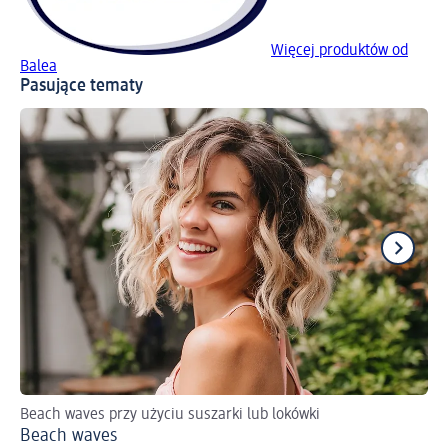
Więcej produktów od
Balea
Pasujące tematy
Beach waves przy użyciu suszarki lub lokówki
Tre
Beach waves
Tr