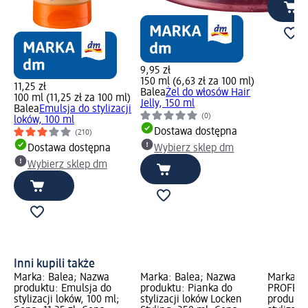
9,95 zł
150 ml (6,63 zł za 100 ml)
11,25 zł
Balea
Żel do włosów Hair
100 ml (11,25 zł za 100 ml)
Jelly, 150 ml
Balea
Emulsja do stylizacji
(0)
loków, 100 ml
Dostawa dostępna
(210)
Dostawa dostępna
Wybierz sklep dm
Wybierz sklep dm
Inni kupili także
Marka: Balea; Nazwa
Marka: Balea; Nazwa
Marka: B
produktu: Emulsja do
produktu: Pianka do
PROFESS
stylizacji loków, 100 ml;
stylizacji loków Locken
produktu