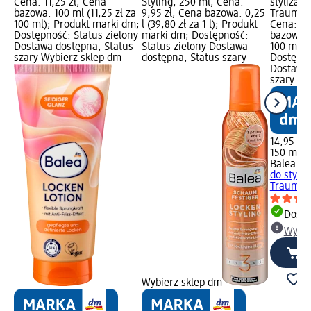
Cena: 11,25 zł; Cena
Styling, 250 ml; Cena:
stylizacj
bazowa: 100 ml (11,25 zł za
9,95 zł; Cena bazowa: 0,25
Traumloc
100 ml); Produkt marki dm;
l (39,80 zł za 1 l); Produkt
Cena: 14
Dostępność: Status zielony
marki dm; Dostępność:
bazowa: 
Dostawa dostępna, Status
Status zielony Dostawa
100 ml);
szary Wybierz sklep dm
dostępna, Status szary
Dostępno
Dostawa 
szary Wy
14,95 zł
150 ml (9
Balea P
do styliz
Traumloc
Dosta
Wybie
Wybierz sklep dm