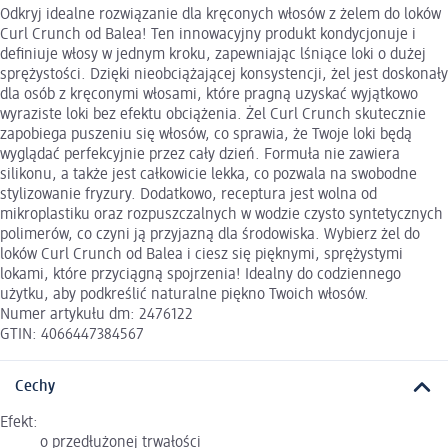
Odkryj idealne rozwiązanie dla kręconych włosów z żelem do loków
Curl Crunch od Balea! Ten innowacyjny produkt kondycjonuje i
definiuje włosy w jednym kroku, zapewniając lśniące loki o dużej
sprężystości. Dzięki nieobciążającej konsystencji, żel jest doskonały
dla osób z kręconymi włosami, które pragną uzyskać wyjątkowo
wyraziste loki bez efektu obciążenia. Żel Curl Crunch skutecznie
zapobiega puszeniu się włosów, co sprawia, że Twoje loki będą
wyglądać perfekcyjnie przez cały dzień. Formuła nie zawiera
silikonu, a także jest całkowicie lekka, co pozwala na swobodne
stylizowanie fryzury. Dodatkowo, receptura jest wolna od
mikroplastiku oraz rozpuszczalnych w wodzie czysto syntetycznych
polimerów, co czyni ją przyjazną dla środowiska. Wybierz żel do
loków Curl Crunch od Balea i ciesz się pięknymi, sprężystymi
lokami, które przyciągną spojrzenia! Idealny do codziennego
użytku, aby podkreślić naturalne piękno Twoich włosów.
Numer artykułu dm: 2476122
GTIN: 4066447384567
Cechy
Efekt:
o przedłużonej trwałości