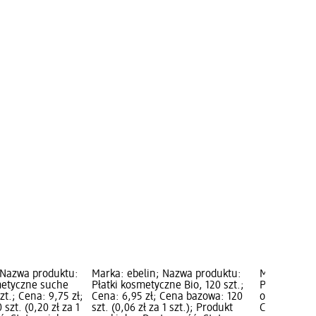
 Nazwa produktu:
Marka: ebelin; Nazwa produktu:
Marka: Clea
metyczne suche
Płatki kosmetyczne Bio, 120 szt.;
Patyczki hi
zt.; Cena: 9,75 zł;
Cena: 6,95 zł; Cena bazowa: 120
okrągłym, 20
szt. (0,20 zł za 1
szt. (0,06 zł za 1 szt.); Produkt
Cena bazowa: