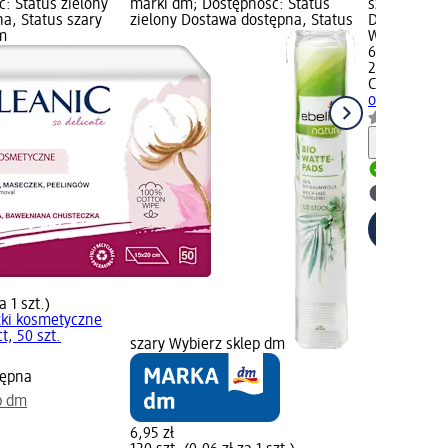
ć: Status zielony
marki dm; Dostępność: Status
szt.); Dostę
a, Status szary
zielony Dostawa dostępna, Status
Dostawa dos
m
Wybierz skl
6,25 zł
200 szt. (0,0
Cleanic
Paty
opakowaniu 
Informa
Dostawa
Wybierz 
a 1 szt.)
ki kosmetyczne
t, 50 szt.
szary Wybierz sklep dm
tępna
p dm
6,95 zł