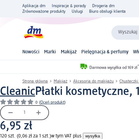
Aplikacja dm
Inspiracje & porady
Drogeria dm
Zrównoważone produkty
Usługi
Biuro obsługi klienta
Wyszukaj 
Nowości
Marki
Makijaż
Pielęgnacja & perfumy
Wł
*
Darmowa wysyłka od 169 zł
Strona główna
Makijaż
Akcesoria do makijażu
Chusteczki
Cleanic
Płatki kosmetyczne, 1
0
(
Oceń produkt
)
6,95 zł
120 szt. (0,06 zł za 1 szt.)
w tym VAT plus
wysyłka