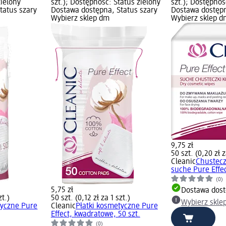
zielony
szt.); Dostępność: Status zielony
szt.); Dostępnoś
tatus szary
Dostawa dostępna, Status szary
Dostawa dostępn
Wybierz sklep dm
Wybierz sklep d
9,75 zł
50 szt. (0,20 zł z
Cleanic
Chustecz
suche Pure Effec
(0)
5,75 zł
Dostawa dos
zt.)
50 szt. (0,12 zł za 1 szt.)
Wybierz skle
tyczne Pure
Cleanic
Płatki kosmetyczne Pure
Effect, kwadratowe, 50 szt.
(0)