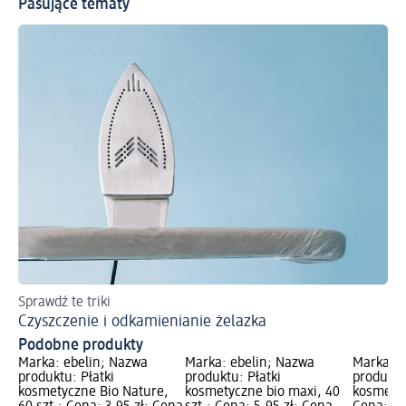
Pasujące tematy
Sprawdź te triki
Ins
Czyszczenie i odkamienianie żelazka
Pr
Podobne produkty
Marka: ebelin; Nazwa
Marka: ebelin; Nazwa
Marka: e
produktu: Płatki
produktu: Płatki
produktu
kosmetyczne Bio Nature,
kosmetyczne bio maxi, 40
kosmetyc