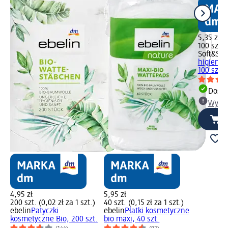
5,35 zł
100 szt. (
Soft&Sic
higienic
100 szt.
Dosta
Wybie
4,95 zł
5,95 zł
200 szt. (0,02 zł za 1 szt.)
40 szt. (0,15 zł za 1 szt.)
ebelin
Patyczki
ebelin
Płatki kosmetyczne
kosmetyczne Bio, 200 szt.
bio maxi, 40 szt.