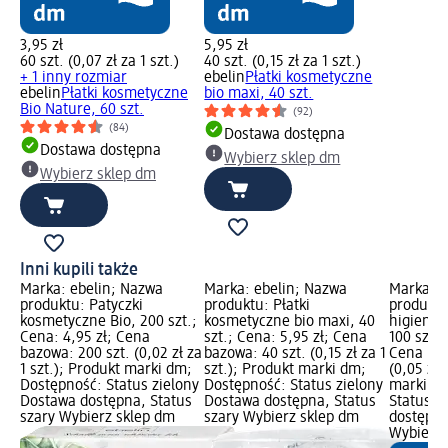
3,95 zł
5,95 zł
60 szt. (0,07 zł za 1 szt.)
40 szt. (0,15 zł za 1 szt.)
+ 1 inny rozmiar
ebelin
Płatki kosmetyczne
ebelin
Płatki kosmetyczne
bio maxi, 40 szt.
Bio Nature, 60 szt.
(92)
(84)
Dostawa dostępna
Dostawa dostępna
Wybierz sklep dm
Wybierz sklep dm
Inni kupili także
Marka: ebelin; Nazwa
Marka: ebelin; Nazwa
Marka: S
produktu: Patyczki
produktu: Płatki
produktu
kosmetyczne Bio, 200 szt.;
kosmetyczne bio maxi, 40
higienic
Cena: 4,95 zł; Cena
szt.; Cena: 5,95 zł; Cena
100 szt.;
bazowa: 200 szt. (0,02 zł za
bazowa: 40 szt. (0,15 zł za 1
Cena baz
1 szt.); Produkt marki dm;
szt.); Produkt marki dm;
(0,05 zł 
Dostępność: Status zielony
Dostępność: Status zielony
marki dm
Dostawa dostępna, Status
Dostawa dostępna, Status
Status z
szary Wybierz sklep dm
szary Wybierz sklep dm
dostępna
Wybierz 