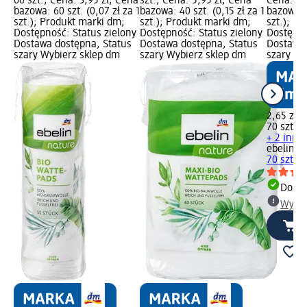
60 szt.; Cena: 3,95 zł; Cena
szt.; Cena: 5,95 zł; Cena
Cena: 2,
bazowa: 60 szt. (0,07 zł za 1
bazowa: 40 szt. (0,15 zł za 1
bazowa: 7
szt.); Produkt marki dm;
szt.); Produkt marki dm;
szt.); P
Dostępność: Status zielony
Dostępność: Status zielony
Dostępno
Dostawa dostępna, Status
Dostawa dostępna, Status
Dostawa 
szary Wybierz sklep dm
szary Wybierz sklep dm
szary Wy
2,65 zł
70 szt. (0
+ 2 inne
ebelin
Pł
70 szt.
Dosta
Wybie