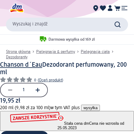
Wyszukaj i znajdź
Darmowa wysyłka od 169 zł
Strona główna
Pielęgnacja & perfumy
Pielęgnacja ciała
Dezodoranty
Chanson d´Eau
Dezodorant perfumowany, 200
ml
0
(
Oceń produkt
)
19,95 zł
200 ml (9,98 zł za 100 ml)
w tym VAT plus
wysyłka
Stała cena dm
Cena nie wzrosła od
25.05.2023