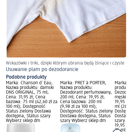
Wskazówki i triki, dzięki którym ubrania będą lśniące i czyste
Usuwanie plam po dezodorancie
Podobne produkty
Marka: Chanson d´Eau;
Marka: PRÊT à PORTER;
Marka: n
Nazwa produktu: damski
Nazwa produktu:
produkt
DNS ORIGINAL, 75 ml;
Dezodorant perfumowany,
Dezodor
Cena: 31,95 zł; Cena
200 ml; Cena: 19,95 zł;
męski, 7
bazowa: 75 ml (42,60 zł za
Cena bazowa: 200 ml
19,95 zł
100 ml); Dostępność:
(9,98 zł za 100 ml);
ml (26,60
Status zielony Dostawa
Dostępność: Status zielony
Dostępno
dostępna, Status szary
Dostawa dostępna, Status
Dostawa 
Wybierz sklep dm
szary Wybierz sklep dm
szary Wy
19,95 zł
75 ml (26