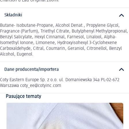
Chanson d'Eau Original 200ml
Składniki
Butane- Isobutane-Propane, Alcohol Denat., Propylene Glycol,
Fragrance (Parfum), Triethyl Citrate, Butylphenyl Methylpropional,
Benzyl Salicylate, Hexyl Cinnamal, Farnesol, Linalool, Alpha-
Isomethyl Ionone, Limonene, Hydroxyisohexyl 3-Cyclohexene
Carboxaldehyde, Citral, Coumarin, Geraniol, Citronellol, Benzyl
Alcohol, Eugenol.
Dane producenta/importera
Coty Eastern Europe Sp. z o.o. ul. Domaniewska 34a PL-02-672
Warszawa coty_ee@cotyinc.com
Pasujące tematy