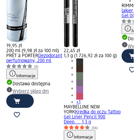
+4
RIMMEL
lakier d
Gel 042 R
Info
Dosta
19,95 zł
Wybie
200 ml (9,98 zł za 100 ml)
22,45 zł
PRÊT à PORTER
Dezodorant
1,3 g (1 726,92 zł za 100 g)
perfumowany, 200 ml
(0)
Informacje
Dostawa dostępna
Wybierz sklep dm
+1
MAYBELLINE NEW
YORK
Kredka do oczu Tattoo
Gel Liner Pencil 900
Deep..., 1,3 g
(56)
Informacje