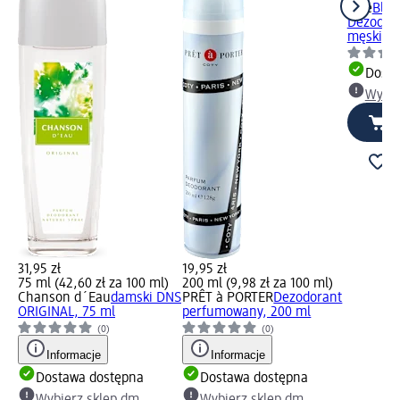
nike
Blu
Dezodor
męski, 7
Dosta
Wybie
31,95 zł
19,95 zł
75 ml (42,60 zł za 100 ml)
200 ml (9,98 zł za 100 ml)
Chanson d´Eau
damski DNS
PRÊT à PORTER
Dezodorant
ORIGINAL, 75 ml
perfumowany, 200 ml
(0)
(0)
Informacje
Informacje
Dostawa dostępna
Dostawa dostępna