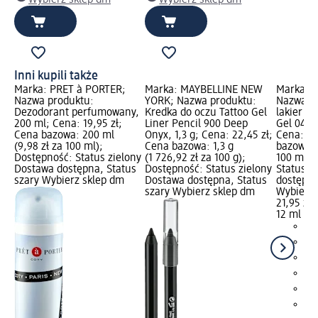
Wybierz sklep dm
Wybierz sklep dm
Inni kupili także
Marka: PRÊT à PORTER;
Marka: MAYBELLINE NEW
Marka: 
Nazwa produktu:
YORK; Nazwa produktu:
Nazwa pr
Dezodorant perfumowany,
Kredka do oczu Tattoo Gel
lakier d
200 ml; Cena: 19,95 zł;
Liner Pencil 900 Deep
Gel 042 R
Cena bazowa: 200 ml
Onyx, 1,3 g; Cena: 22,45 zł;
Cena: 21
(9,98 zł za 100 ml);
Cena bazowa: 1,3 g
bazowa: 
Dostępność: Status zielony
(1 726,92 zł za 100 g);
100 ml);
Dostawa dostępna, Status
Dostępność: Status zielony
Status z
szary Wybierz sklep dm
Dostawa dostępna, Status
dostępna
szary Wybierz sklep dm
Wybierz 
21,95 zł
12 ml (18