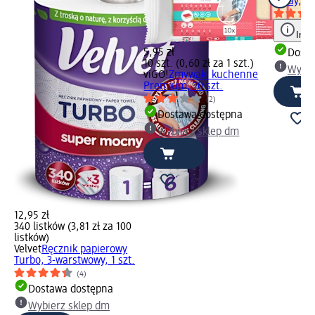
spray, 5
Info
5,95 zł
Dosta
10 szt. (0,60 zł za 1 szt.)
Wybie
viGO!
Zmywaki kuchenne
Premium, 10 szt.
(2)
Dostawa dostępna
Wybierz sklep dm
12,95 zł
340 listków (3,81 zł za 100
listków)
Velvet
Ręcznik papierowy
Turbo, 3-warstwowy, 1 szt.
(4)
Dostawa dostępna
Wybierz sklep dm