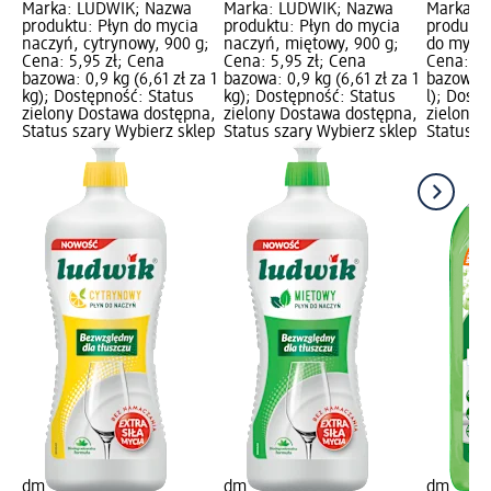
Marka: LUDWIK; Nazwa
Marka: LUDWIK; Nazwa
Marka: F
produktu: Płyn do mycia
produktu: Płyn do mycia
produktu
naczyń, cytrynowy, 900 g;
naczyń, miętowy, 900 g;
do mycia
Cena: 5,95 zł; Cena
Cena: 5,95 zł; Cena
Cena: 10
bazowa: 0,9 kg (6,61 zł za 1
bazowa: 0,9 kg (6,61 zł za 1
bazowa: 0
kg); Dostępność: Status
kg); Dostępność: Status
l); Dost
zielony Dostawa dostępna,
zielony Dostawa dostępna,
zielony 
Status szary Wybierz sklep
Status szary Wybierz sklep
Status s
dm
dm
dm