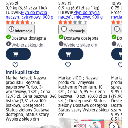
5,95 zł
5,95 zł
10,95 zł
0,9 kg (6,61 zł za 1 kg)
0,9 kg (6,61 zł za 1 kg)
0,75 l (14
LUDWIK
Płyn do mycia
LUDWIK
Płyn do mycia
Frosch
L
naczyń, cytrynowy, 900 g
naczyń, miętowy, 900 g
mycia na
(1)
(1)
Informacje
Informacje
Info
Dostawa dostępna
Dostawa dostępna
Dosta
Wybierz sklep dm
Wybierz sklep dm
Wybie
Inni kupili także
Marka: Velvet; Nazwa
Marka: viGO!; Nazwa
Marka: F
produktu: Ręcznik
produktu: Zmywaki
produktu
papierowy Turbo, 3-
kuchenne Premium, 10
spray, 5
warstwowy, 1 szt.; Cena:
szt.; Cena: 5,95 zł; Cena
9,95 zł;
12,95 zł; Cena bazowa: 340
bazowa: 10 szt. (0,60 zł za 1
(19,90 zł 
listków (3,81 zł za 100
szt.); Dostępność: Status
Dostępno
listków); Dostępność:
zielony Dostawa dostępna,
Dostawa 
Status zielony Dostawa
Status szary Wybierz sklep
szary Wy
dostępna, Status szary
dm
9,95 zł
Wybierz sklep dm
0,5 l (19,
Fresini
O