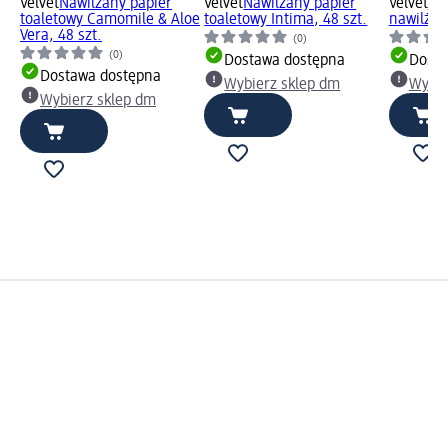
Velvet
Nawilżany papier
Velvet
Nawilżany papier
Velvet
Pa
toaletowy Camomile & Aloe
toaletowy Intima, 48 szt.
nawilżan
Vera, 48 szt.
(0)
(0)
Dostawa dostępna
Dosta
Dostawa dostępna
Wybierz sklep dm
Wybie
Wybierz sklep dm