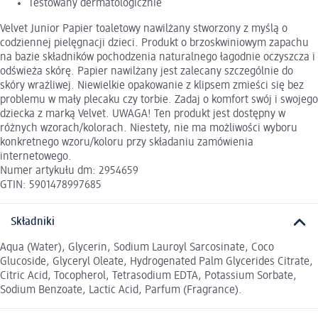
Testowany dermatologicznie
Velvet Junior Papier toaletowy nawilżany stworzony z myślą o
codziennej pielęgnacji dzieci. Produkt o brzoskwiniowym zapachu
na bazie składników pochodzenia naturalnego łagodnie oczyszcza i
odświeża skórę. Papier nawilżany jest zalecany szczególnie do
skóry wrażliwej. Niewielkie opakowanie z klipsem zmieści się bez
problemu w mały plecaku czy torbie. Zadaj o komfort swój i swojego
dziecka z marką Velvet. UWAGA! Ten produkt jest dostępny w
różnych wzorach/kolorach. Niestety, nie ma możliwości wyboru
konkretnego wzoru/koloru przy składaniu zamówienia
internetowego.
Numer artykułu dm: 2954659
GTIN: 5901478997685
Składniki
Aqua (Water), Glycerin, Sodium Lauroyl Sarcosinate, Coco
Glucoside, Glyceryl Oleate, Hydrogenated Palm Glycerides Citrate,
Citric Acid, Tocopherol, Tetrasodium EDTA, Potassium Sorbate,
Sodium Benzoate, Lactic Acid, Parfum (Fragrance).