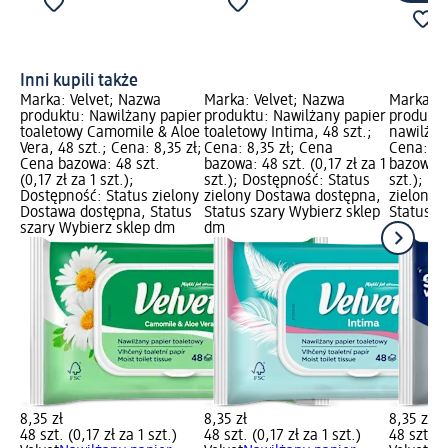
Inni kupili także
Marka: Velvet; Nazwa
Marka: Velvet; Nazwa
Marka: V
produktu: Nawilżany papier
produktu: Nawilżany papier
produktu
toaletowy Camomile & Aloe
toaletowy Intima, 48 szt.;
nawilżan
Vera, 48 szt.; Cena: 8,35 zł;
Cena: 8,35 zł; Cena
Cena: 8,
Cena bazowa: 48 szt.
bazowa: 48 szt. (0,17 zł za 1
bazowa: 4
(0,17 zł za 1 szt.);
szt.); Dostępność: Status
szt.); D
Dostępność: Status zielony
zielony Dostawa dostępna,
zielony 
Dostawa dostępna, Status
Status szary Wybierz sklep
Status s
szary Wybierz sklep dm
dm
dm
8,35 zł
8,35 zł
8,35 zł
48 szt. (0,17 zł za 1 szt.)
48 szt. (0,17 zł za 1 szt.)
48 szt. (0