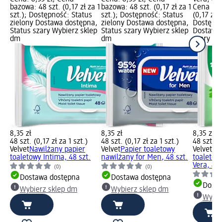
bazowa: 48 szt. (0,17 zł za 1
bazowa: 48 szt. (0,17 zł za 1
Cena baz
szt.); Dostępność: Status
szt.); Dostępność: Status
(0,17 zł z
zielony Dostawa dostępna,
zielony Dostawa dostępna,
Dostępno
Status szary Wybierz sklep
Status szary Wybierz sklep
Dostawa 
dm
dm
szary Wy
8,35 zł
8,35 zł
8,35 zł
48 szt. (0,17 zł za 1 szt.)
48 szt. (0,17 zł za 1 szt.)
48 szt. (0
Velvet
Nawilżany papier
Velvet
Papier toaletowy
Velvet
Na
toaletowy Intima, 48 szt.
nawilżany for Men, 48 szt.
toaletow
Vera, 48 
(0)
(0)
Dostawa dostępna
Dostawa dostępna
Dosta
Wybierz sklep dm
Wybierz sklep dm
Wybie