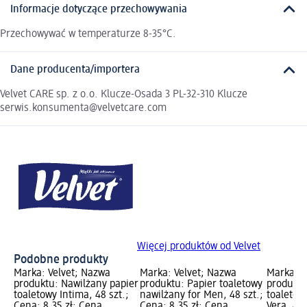
Informacje dotyczące przechowywania
Przechowywać w temperaturze 8-35°C.
Dane producenta/importera
Velvet CARE sp. z o.o. Klucze-Osada 3 PL-32-310 Klucze
serwis.konsumenta@velvetcare.com
Więcej produktów od Velvet
Podobne produkty
Marka: Velvet; Nazwa
Marka: Velvet; Nazwa
Marka: V
produktu: Nawilżany papier
produktu: Papier toaletowy
produktu
toaletowy Intima, 48 szt.;
nawilżany for Men, 48 szt.;
toaletow
Cena: 8,35 zł; Cena
Cena: 8,35 zł; Cena
Vera, 48 