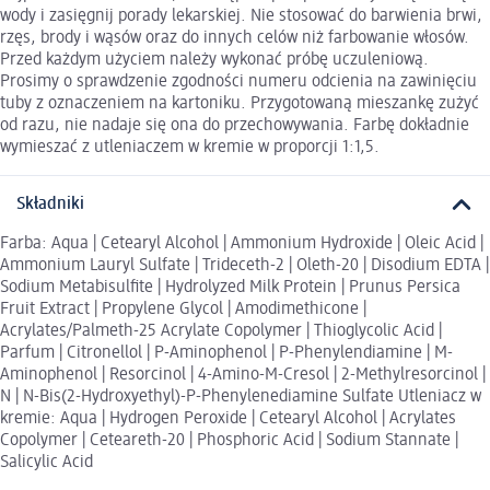
wody i zasięgnij porady lekarskiej. Nie stosować do barwienia brwi,
rzęs, brody i wąsów oraz do innych celów niż farbowanie włosów.
Przed każdym użyciem należy wykonać próbę uczuleniową.
Prosimy o sprawdzenie zgodności numeru odcienia na zawinięciu
tuby z oznaczeniem na kartoniku. Przygotowaną mieszankę zużyć
od razu, nie nadaje się ona do przechowywania. Farbę dokładnie
wymieszać z utleniaczem w kremie w proporcji 1:1,5.
Składniki
Farba: Aqua | Cetearyl Alcohol | Ammonium Hydroxide | Oleic Acid |
Ammonium Lauryl Sulfate | Trideceth-2 | Oleth-20 | Disodium EDTA |
Sodium Metabisulfite | Hydrolyzed Milk Protein | Prunus Persica
Fruit Extract | Propylene Glycol | Amodimethicone |
Acrylates/Palmeth-25 Acrylate Copolymer | Thioglycolic Acid |
Parfum | Citronellol | P-Aminophenol | P-Phenylendiamine | M-
Aminophenol | Resorcinol | 4-Amino-M-Cresol | 2-Methylresorcinol |
N | N-Bis(2-Hydroxyethyl)-P-Phenylenediamine Sulfate Utleniacz w
kremie: Aqua | Hydrogen Peroxide | Cetearyl Alcohol | Acrylates
Copolymer | Ceteareth-20 | Phosphoric Acid | Sodium Stannate |
Salicylic Acid