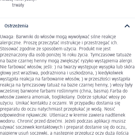
trwały
Ostrzeżenia
Uwaga: Barwniki do włosów mogą wywoływać silne reakcje
alergiczne. Proszę przeczytać instrukcje i przestrzegać ich.
Stosować zgodnie ze sposobem użycia. Produkt nie jest
przeznaczony dla osób poniżej 16 roku życia. Tymczasowe tatuaże
na bazie czarnej henny mogą zwiększyć ryzyko wystąpienia alergii.
Nie farbować włosów, jeśli: ) na twarzy występuje wysypka lub skóra
głowy jest wrażliwa, podrażniona i uszkodzona, ) kiedykolwiek
wystąpiła reakcja na farbowanie włosów, ) w przeszłości wystąpiła
reakcja na tymczasowy tatuaż na bazie czarnej henny, ) włosy były
wcześniej barwione farbami roślinnymi (chna, basma).Farba do
włosów zawiera amoniak, tioglikolany. Dobrze spłukać włosy po
użyciu. Unikać kontaktu z oczami. W przypadku dostania się
preparatu do oczu natychmiast przepłukać je wodą. Nosić
odpowiednie rękawiczki. Utleniacz w kremie zawiera nadtlenek
wodoru. Chronić przed dziećmi. Jeżeli podczas aplikacji musisz
używać soczewek kontaktowych i preparat dostanie się do oczu,
najpierw usuń soczewki, a następnie przepłucz oczy dużą ilością