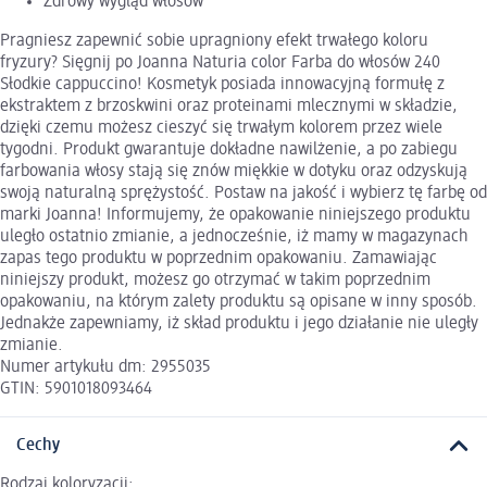
Zdrowy wygląd włosów
Pragniesz zapewnić sobie upragniony efekt trwałego koloru
fryzury? Sięgnij po Joanna Naturia color Farba do włosów 240
Słodkie cappuccino! Kosmetyk posiada innowacyjną formułę z
ekstraktem z brzoskwini oraz proteinami mlecznymi w składzie,
dzięki czemu możesz cieszyć się trwałym kolorem przez wiele
tygodni. Produkt gwarantuje dokładne nawilżenie, a po zabiegu
farbowania włosy stają się znów miękkie w dotyku oraz odzyskują
swoją naturalną sprężystość. Postaw na jakość i wybierz tę farbę od
marki Joanna! Informujemy, że opakowanie niniejszego produktu
uległo ostatnio zmianie, a jednocześnie, iż mamy w magazynach
zapas tego produktu w poprzednim opakowaniu. Zamawiając
niniejszy produkt, możesz go otrzymać w takim poprzednim
opakowaniu, na którym zalety produktu są opisane w inny sposób.
Jednakże zapewniamy, iż skład produktu i jego działanie nie uległy
zmianie.
Numer artykułu dm: 2955035
GTIN: 5901018093464
Cechy
Rodzaj koloryzacji: