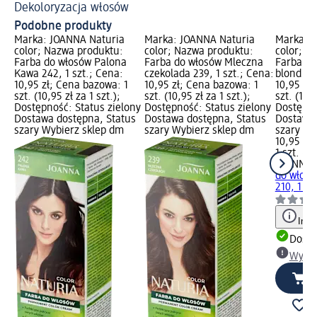
Dekoloryzacja włosów
Podobne produkty
Marka: JOANNA Naturia
Marka: JOANNA Naturia
Marka: 
color; Nazwa produktu:
color; Nazwa produktu:
color; N
Farba do włosów Palona
Farba do włosów Mleczna
Farba do
Kawa 242, 1 szt.; Cena:
czekolada 239, 1 szt.; Cena:
blond 210
10,95 zł; Cena bazowa: 1
10,95 zł; Cena bazowa: 1
10,95 zł
szt. (10,95 zł za 1 szt.);
szt. (10,95 zł za 1 szt.);
szt. (10,9
Dostępność: Status zielony
Dostępność: Status zielony
Dostępno
Dostawa dostępna, Status
Dostawa dostępna, Status
Dostawa 
szary Wybierz sklep dm
szary Wybierz sklep dm
szary Wy
10,95 zł
1 szt. (10
JOANNA N
do włosó
210, 1 szt
Info
Dosta
Wybie