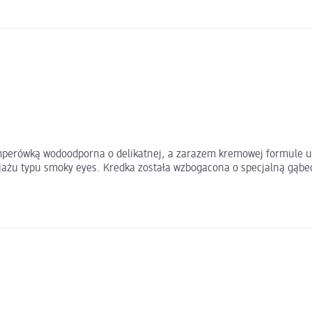
mperówką wodoodporna o delikatnej, a zarazem kremowej formule um
jażu typu smoky eyes. Kredka została wzbogacona o specjalną gąbec