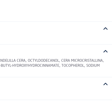
CANDELILLA CERA, OCTYLDODECANOL, CERA MICROCRISTALLINA,
I-T-BUTYL-HYDROXYHYDROCINNAMATE, TOCOPHEROL, SODIUM