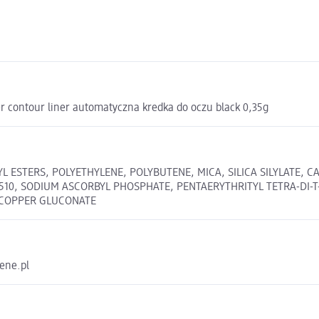
 contour liner automatyczna kredka do oczu black 0,35g
L ESTERS, POLYETHYLENE, POLYBUTENE, MICA, SILICA SILYLATE, 
77510, SODIUM ASCORBYL PHOSPHATE, PENTAERYTHRITYL TETRA-D
 COPPER GLUCONATE
rene.pl