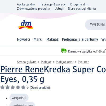
Aplikacja dm
Inspiracje & porady
Drogeria dm
Zrównoważone produkty
Usługi
Biuro obsługi klienta
Wyszukaj 
Nowości
Marki
Makijaż
Pielęgnacja & perfumy
Wł
*
Darmowa wysyłka od 169 zł
Strona główna
Makijaż
Makijaż oczu
Eyeliner
Pierre Rene
Kredka Super Co
Eyes, 0,35 g
0
(
Oceń produkt
)
wegański