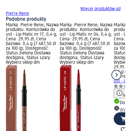
Więcej produktów od
Pierre Rene
Podobne produkty
Marka: Pierre Rene; Nazwa
Marka: Pierre Rene; Nazwa
Marka: P
produktu: Konturówka do
produktu: Konturówka do
produktu
ust - Lip Matic nr 17, 0,4 g;
ust - Lip Matic nr 04, 0,4 g;
ust - Lip
Cena: 29,95 zł; Cena
Cena: 29,95 zł; Cena
Cena: 29
bazowa: 0,4 g (7 487,50 zł
bazowa: 0,4 g (7 487,50 zł
bazowa: 0
za 100 g); Dostępność:
za 100 g); Dostępność:
za 100 g
Status zielony Dostawa
Status zielony Dostawa
Status z
dostępna, Status szary
dostępna, Status szary
dostępna
Wybierz sklep dm
Wybierz sklep dm
Wybierz 
29,95 zł
0,4 g (7 
Pierre R
ust - Lip
Info
Dosta
Wybie