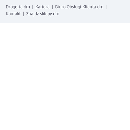
Drogeria dm
Kariera
Biuro Obsługi Klienta dm
Kontakt
Znajdź sklepy dm
Metody płatności
Połącz się z dm
Pobierz aplikację dm: