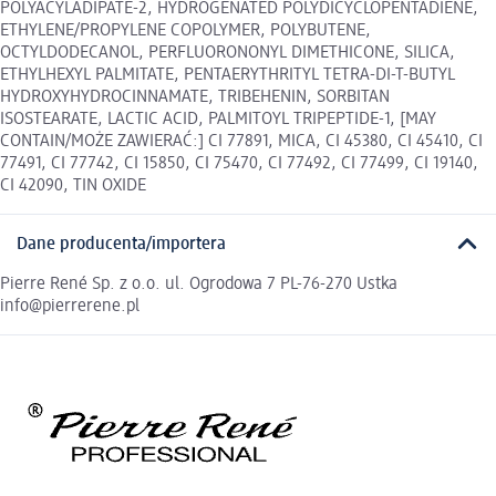
POLYACYLADIPATE-2, HYDROGENATED POLYDICYCLOPENTADIENE,
ETHYLENE/PROPYLENE COPOLYMER, POLYBUTENE,
OCTYLDODECANOL, PERFLUORONONYL DIMETHICONE, SILICA,
ETHYLHEXYL PALMITATE, PENTAERYTHRITYL TETRA-DI-T-BUTYL
HYDROXYHYDROCINNAMATE, TRIBEHENIN, SORBITAN
ISOSTEARATE, LACTIC ACID, PALMITOYL TRIPEPTIDE-1, [MAY
CONTAIN/MOŻE ZAWIERAĆ:] CI 77891, MICA, CI 45380, CI 45410, CI
77491, CI 77742, CI 15850, CI 75470, CI 77492, CI 77499, CI 19140,
CI 42090, TIN OXIDE
Dane producenta/importera
Pierre René Sp. z o.o. ul. Ogrodowa 7 PL-76-270 Ustka
info@pierrerene.pl